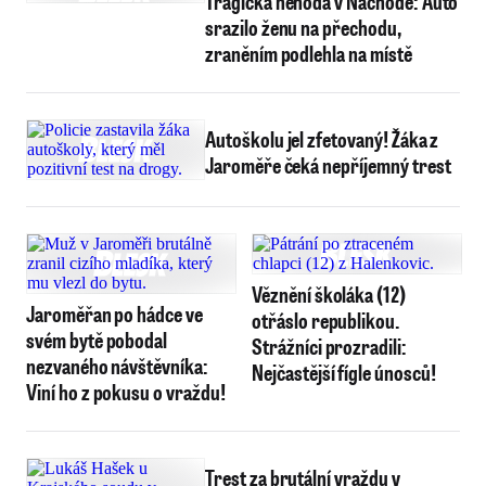
Tragická nehoda v Náchodě: Auto
srazilo ženu na přechodu,
zraněním podlehla na místě
Autoškolu jel zfetovaný! Žáka z
Jaroměře čeká nepříjemný trest
Věznění školáka (12)
Jaroměřan po hádce ve
otřáslo republikou.
svém bytě pobodal
Strážníci prozradili:
nezvaného návštěvníka:
Nejčastější fígle únosců!
Viní ho z pokusu o vraždu!
Trest za brutální vraždu v