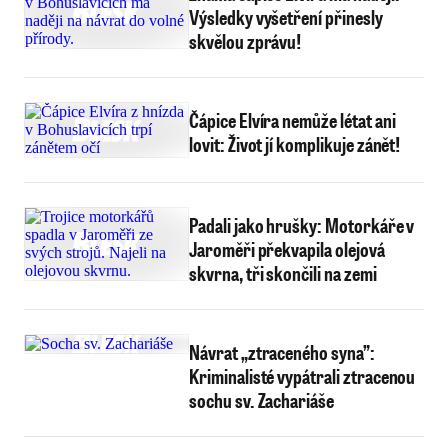
Výsledky vyšetření přinesly
skvělou zprávu!
Čápice Elvíra nemůže létat ani
lovit: Život jí komplikuje zánět!
Padali jako hrušky: Motorkáře v
Jaroměři překvapila olejová
skvrna, tři skončili na zemi
Návrat „ztraceného syna”:
Kriminalisté vypátrali ztracenou
sochu sv. Zachariáše