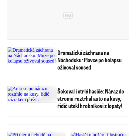
Dramatická záchrana na
Náchodsku: Plavce po kolapsu
oživoval soused
Šokoval i otrlé hasiče: Náraz do
stromu roztrhal auto na kusy,
řidič utekl hrobníkovi z lopaty!