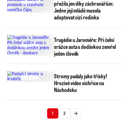
přežila jen díky záchranářům:
Jedno její mládě musela
adoptovat cizí rodinka
Tragédie u Jaroměře: Při čelní
srážce auta s dodávkou zemřel
jeden člověk
Stromy padaly jako třísky!
Hrozivé video vichřice na
Náchodsku
1
2