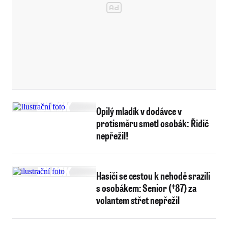
Opilý mladík v dodávce v
protisměru smetl osobák: Řidič
nepřežil!
Hasiči se cestou k nehodě srazili
s osobákem: Senior (†87) za
volantem střet nepřežil