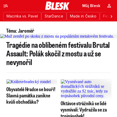
Můj Blesk
Macinka vs. Pavel
StarDance
Made in Česko
Festiva
Téma: Jaroměř
Tragédie na oblíbeném festivalu Brutal
Assault: Polák skočil z mostu a už se
nevynořil
Obyvatelé Hradce se bouří!
Slavná památka zanikne
kvůli obchoďáku?
Oktávce strážníků se lidé
vysmívali: Vydražila se za
trojnásobek!