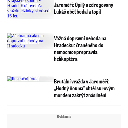
Jaroměři: Opilý a zdrogovaný
Lukáš oběť bodal a topil
Vážná dopravní nehoda na
Hradecku: Zraněného do
nemocnice přepravila
helikoptéra
Brutální vražda v Jaroměři:
„Hodný ňouma“ chtěl surovým
mordem zakrýt znásilnění