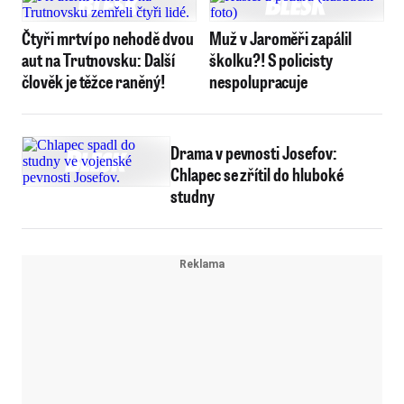
Čtyři mrtví po nehodě dvou
Muž v Jaroměři zapálil
aut na Trutnovsku: Další
školku?! S policisty
člověk je těžce raněný!
nespolupracuje
Drama v pevnosti Josefov:
Chlapec se zřítil do hluboké
studny