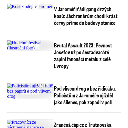
V Jaroměři řádí gang drzých
kosů: Záchranářům chodí krást
červy přímo do budovy stanice
Brutal Assault 2023: Pevnost
Josefov už po šestadvacáté
zaplní fanoušci metalu z celé
Evropy
Pod vlivem drog a bez řidičáku:
Policistům z Jaroměře ujížděl
jako šílenec, pak zapadl v poli
Zraněná čápice z Trutnovska