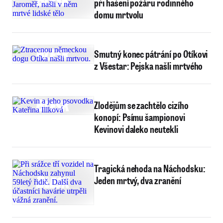
při hašení požáru rodinného
domu mrtvolu
Smutný konec pátrání po Otíkovi
z Všestar: Pejska našli mrtvého
Zlodějům se zachtělo cizího
konopí: Psímu šampionovi
Kevinovi daleko neutekli
Tragická nehoda na Náchodsku:
Jeden mrtvý, dva zranění