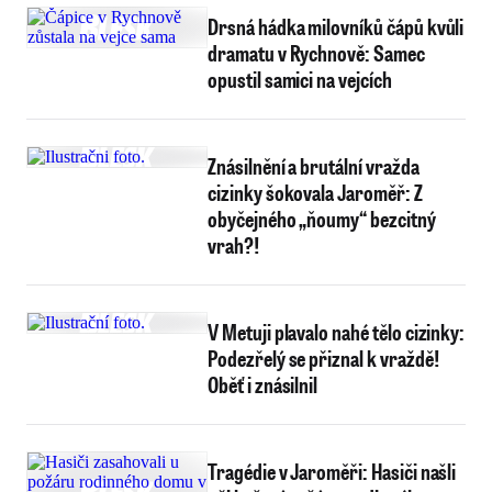
Drsná hádka milovníků čápů kvůli
dramatu v Rychnově: Samec
opustil samici na vejcích
Znásilnění a brutální vražda
cizinky šokovala Jaroměř: Z
obyčejného „ňoumy“ bezcitný
vrah?!
V Metuji plavalo nahé tělo cizinky:
Podezřelý se přiznal k vraždě!
Oběť i znásilnil
Tragédie v Jaroměři: Hasiči našli