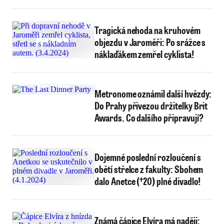
Tragická nehoda na kruhovém
objezdu v Jaroměři: Po srážce s
náklaďákem zemřel cyklista!
Metronome oznámil další hvězdy:
Do Prahy přivezou držitelky Brit
Awards. Co dalšího připravují?
Dojemné poslední rozloučení s
obětí střelce z fakulty: Sbohem
dalo Anetce (†20) plné divadlo!
Známá čápice Elvíra má naději: