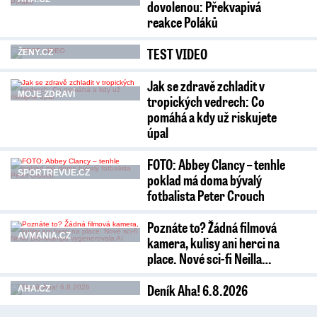
dovolenou: Překvapivá
reakce Poláků
TEST VIDEO
ŽENY.CZ
Jak se zdravě zchladit v
MOJE ZDRAVÍ
tropických vedrech: Co
pomáhá a kdy už riskujete
úpal
FOTO: Abbey Clancy – tenhle
SPORTREVUE.CZ
poklad má doma bývalý
fotbalista Peter Crouch
Poznáte to? Žádná filmová
AVMANIA.CZ
kamera, kulisy ani herci na
place. Nové sci-fi Neilla…
Deník Aha! 6.8.2026
AHA.CZ