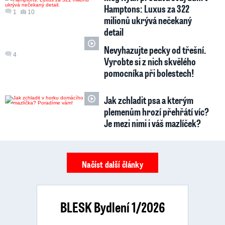
Hamptons: Luxus za 322
1
10
milionů ukrývá nečekaný
detail
Nevyhazujte pecky od třešní.
4
Vyrobte si z nich skvělého
pomocníka při bolestech!
Jak zchladit psa a kterým
plemenům hrozí přehřátí víc?
Je mezi nimi i váš mazlíček?
Načíst další články
BLESK Bydlení 1/2026