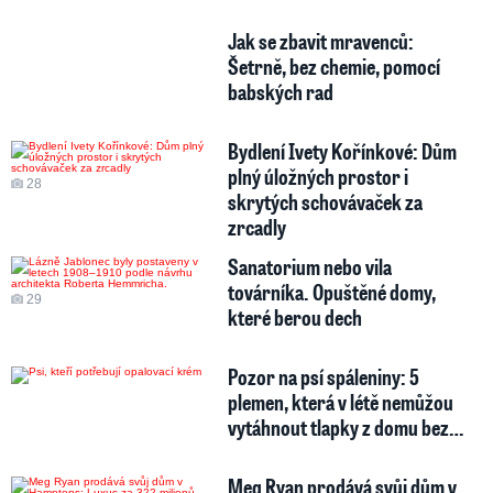
Jak se zbavit mravenců:
Šetrně, bez chemie, pomocí
babských rad
Bydlení Ivety Kořínkové: Dům
plný úložných prostor i
28
skrytých schovávaček za
zrcadly
Sanatorium nebo vila
továrníka. Opuštěné domy,
29
které berou dech
Pozor na psí spáleniny: 5
plemen, která v létě nemůžou
vytáhnout tlapky z domu bez…
Meg Ryan prodává svůj dům v