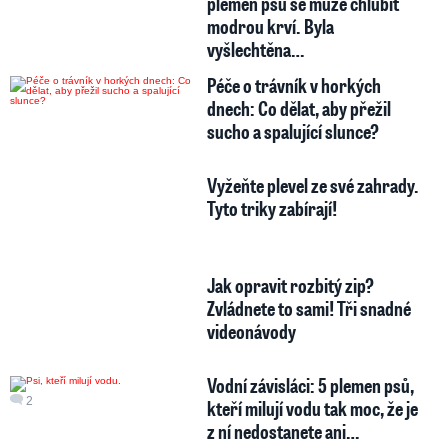
plemen psů se může chlubit
modrou krví. Byla
vyšlechtěna…
Péče o trávník v horkých
dnech: Co dělat, aby přežil
sucho a spalující slunce?
Vyžeňte plevel ze své zahrady.
Tyto triky zabírají!
Jak opravit rozbitý zip?
Zvládnete to sami! Tři snadné
videonávody
Vodní závisláci: 5 plemen psů,
2
kteří milují vodu tak moc, že je
z ní nedostanete ani…