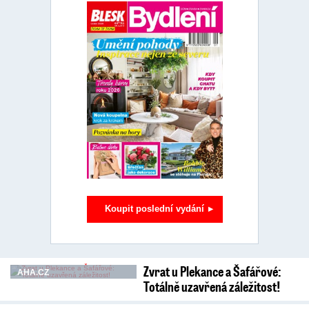
Koupit poslední vydání
Zvrat u Plekance a Šafářové:
AHA.CZ
Totálně uzavřená záležitost!