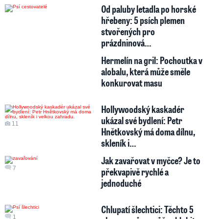
Od paluby letadla po horské
hřebeny: 5 psích plemen
stvořených pro
prázdninová…
Hermelín na gril: Pochoutka v
alobalu, která může směle
konkurovat masu
Hollywoodský kaskadér
ukázal své bydlení: Petr
11
Hnětkovský má doma dílnu,
skleník i…
Jak zavařovat v myčce? Je to
7
překvapivě rychlé a
jednoduché
Chlupatí šlechtici: Těchto 5
1