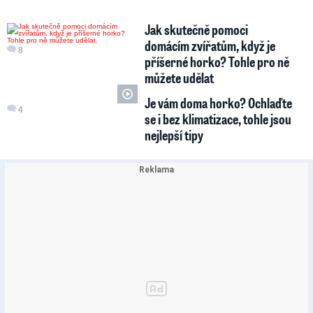
Jak skutečně pomoci
domácím zvířatům, když je
8
příšerné horko? Tohle pro ně
můžete udělat
Je vám doma horko? Ochlaďte
4
se i bez klimatizace, tohle jsou
nejlepší tipy