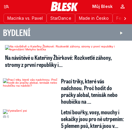
Můj Blesk
Macinka vs. Pavel
StarDance
Made in Česko
Festiva
BYDLENÍ
13
Na návštěvě u Kateřiny Žbirkové: Rozkvetlé záhony,
stromy z první republiky i…
Prací triky, které vás
nadchnou. Proč hodit do
pračky alobal, tenisák nebo
houbičku na …
Letní bouřky, vosy, mouchy i
6
sekačky jsou pro ně utrpením:
5 plemen psů, která jsou v…