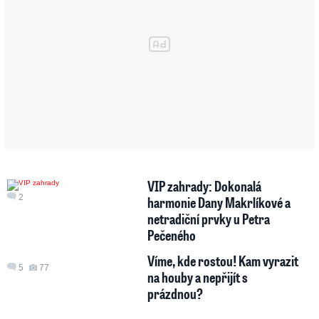
VIP zahrady: Dokonalá
2
harmonie Dany Makrlíkové a
netradiční prvky u Petra
Pečeného
Víme, kde rostou! Kam vyrazit
5
77
na houby a nepřijít s
prázdnou?