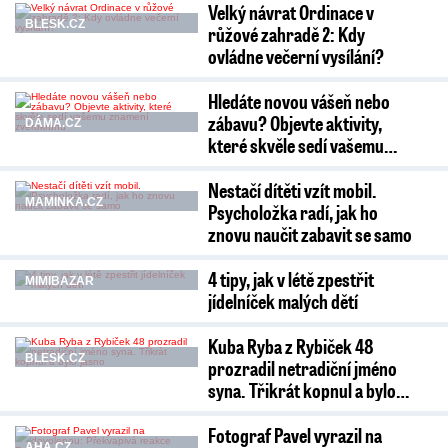
Velký návrat Ordinace v
BLESK.CZ
růžové zahradě 2: Kdy
ovládne večerní vysílání?
Hledáte novou vášeň nebo
zábavu? Objevte aktivity,
DÁMA.CZ
které skvěle sedí vašemu…
Nestačí dítěti vzít mobil.
MAMINKA.CZ
Psycholožka radí, jak ho
znovu naučit zabavit se samo
4 tipy, jak v létě zpestřit
MIMIBAZAR
jídelníček malých dětí
Kuba Ryba z Rybiček 48
BLESK.CZ
prozradil netradiční jméno
syna. Třikrát kopnul a bylo…
Fotograf Pavel vyrazil na
AHA.CZ