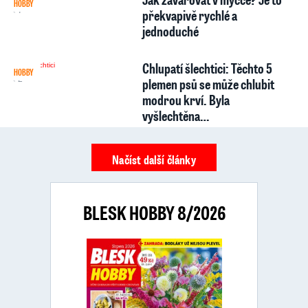
HOBBY
7
překvapivě rychlé a
jednoduché
Chlupatí šlechtici: Těchto 5
HOBBY
2
plemen psů se může chlubit
modrou krví. Byla
vyšlechtěna…
Načíst další články
BLESK HOBBY 8/2026