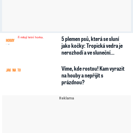
5 plemen psů, která se sluní
HOBBY
3
jako kočky: Tropická vedra je
nerozhodí a ve sluneční…
Víme, kde rostou! Kam vyrazit
JAK NA TO
5
77
na houby a nepřijít s
prázdnou?