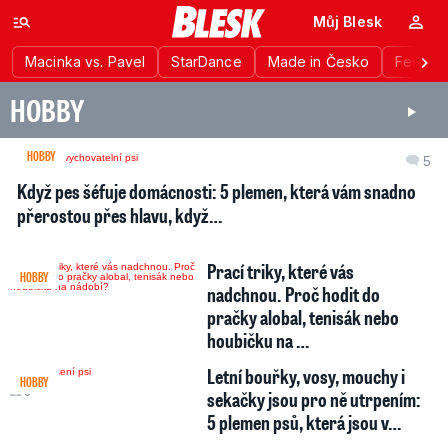
Můj Blesk
Macinka vs. Pavel
StarDance
Made in Česko
Festiva
HOBBY
HOBBY
5
Když pes šéfuje domácnosti: 5 plemen, která vám snadno
přerostou přes hlavu, když…
Prací triky, které vás
HOBBY
nadchnou. Proč hodit do
pračky alobal, tenisák nebo
houbičku na …
Letní bouřky, vosy, mouchy i
HOBBY
6
sekačky jsou pro ně utrpením:
5 plemen psů, která jsou v…