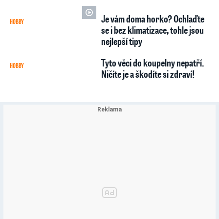
Je vám doma horko? Ochlaďte
HOBBY
5
se i bez klimatizace, tohle jsou
nejlepší tipy
Tyto věci do koupelny nepatří.
HOBBY
Ničíte je a škodíte si zdraví!