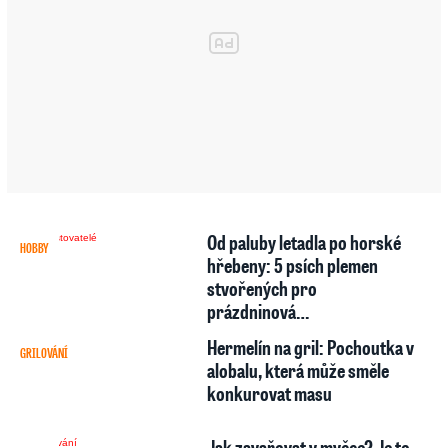
Od paluby letadla po horské
HOBBY
hřebeny: 5 psích plemen
stvořených pro
prázdninová…
Hermelín na gril: Pochoutka v
GRILOVÁNÍ
alobalu, která může směle
konkurovat masu
Jak zavařovat v myčce? Je to