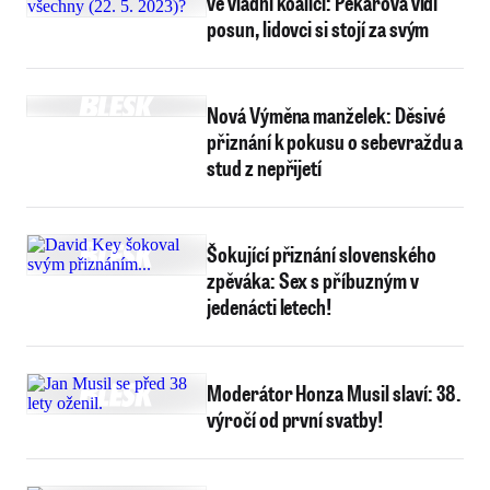
ve vládní koalici: Pekarová vidí
posun, lidovci si stojí za svým
Nová Výměna manželek: Děsivé
přiznání k pokusu o sebevraždu a
stud z nepřijetí
Šokující přiznání slovenského
zpěváka: Sex s příbuzným v
jedenácti letech!
Moderátor Honza Musil slaví: 38.
výročí od první svatby!