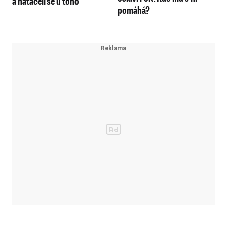
a natáčeli se u toho
pomáhá?