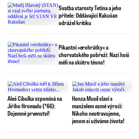
Svatba starosty Tetína a jeho
přítele: Oddávající Rakušan
odrážel kritiku
Pikantní »erohrátky« u
chorvatského pobřeží: Nazí hoši
měli na skútru těsno!
Aleš Cibulka vzpomíná na
Honza Musil slaví s
Jiřího Hromadu (†66):
manželem osmé výročí:
Dojemné prvenství!
Nikoho neotravujeme,
jenom si užíváme života!