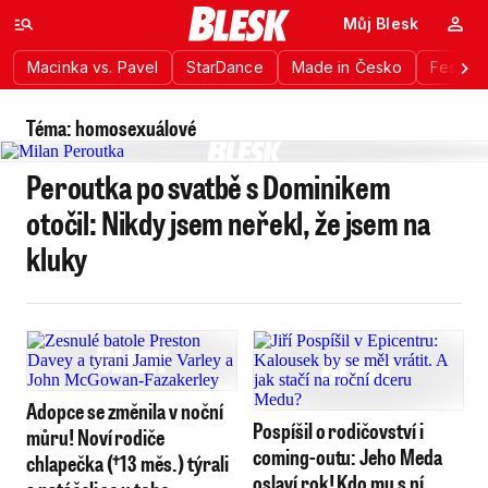
Můj Blesk
Macinka vs. Pavel
StarDance
Made in Česko
Festiva
Téma: homosexuálové
Peroutka po svatbě s Dominikem
otočil: Nikdy jsem neřekl, že jsem na
kluky
Adopce se změnila v noční
Pospíšil o rodičovství i
můru! Noví rodiče
coming-outu: Jeho Meda
chlapečka (†13 měs.) týrali
oslaví rok! Kdo mu s ní