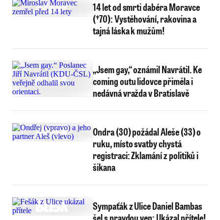
14 let od smrti dabéra Moravce
(†70): Vystěhování, rakovina a
tajná láska k mužům!
„Jsem gay,“ oznámil Navrátil. Ke
coming outu lidovce přiměla i
nedávná vražda v Bratislavě
Ondra (30) požádal Aleše (33) o
ruku, místo svatby chystá
registraci: Zklamání z politiků i
šikana
Sympaťák z Ulice Daniel Bambas
šel s pravdou ven: Ukázal přítele!