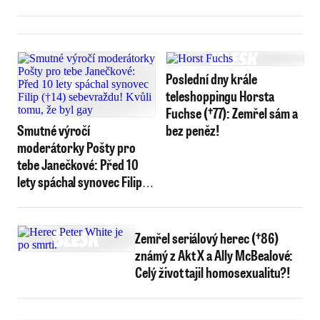
Poslední dny krále
teleshoppingu Horsta
Fuchse (†77): Zemřel sám a
Smutné výročí
bez peněz!
moderátorky Pošty pro
tebe Janečkové: Před 10
lety spáchal synovec Filip
(†14) sebevraždu! Kvůli
tomu, že byl gay
Zemřel seriálový herec (†86)
známý z Akt X a Ally McBealové:
Celý život tajil homosexualitu?!