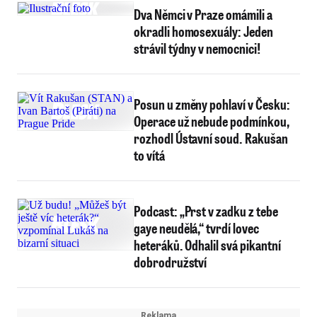
Dva Němci v Praze omámili a
okradli homosexuály: Jeden
strávil týdny v nemocnici!
Posun u změny pohlaví v Česku:
Operace už nebude podmínkou,
rozhodl Ústavní soud. Rakušan
to vítá
Podcast: „Prst v zadku z tebe
gaye neudělá,“ tvrdí lovec
heteráků. Odhalil svá pikantní
dobrodružství