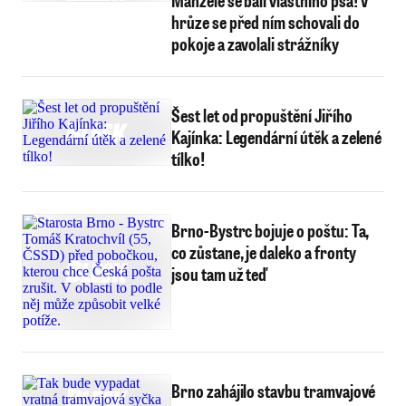
Manželé se báli vlastního psa! V
hrůze se před ním schovali do
pokoje a zavolali strážníky
Šest let od propuštění Jiřího
Kajínka: Legendární útěk a zelené
tílko!
Brno-Bystrc bojuje o poštu: Ta,
co zůstane, je daleko a fronty
jsou tam už teď
Brno zahájilo stavbu tramvajové