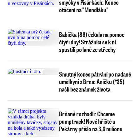
smyčky v Pisárkách: Konec
otáčení na "Mendláku"
Babička (88) čekala na pomoc
čtyři dny! Strážníci se k ní
spustili po laně ze střechy
Smutný konec pátrání po nadané
umělkyni z Brna: Aničku (†35)
našli bez známek života
Brňané rozhodli: Chceme
pumptrack! Nové hřiště u
Pekárny přišlo na 3,6 milionu