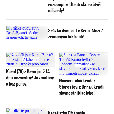
rozšoupne: Utratí skoro čtyři
miliardy!
Srážka dvou aut v Brně: Mezi 7
zraněnými také děti!
Karel (79) z Brna je už 14
dnů nezvěstný! Je zmatený
Neuvěřitelná krádež:
a bez peněz
Starostovi z Brna ukradli
slavnostní kladívko!
Karatistka (15) našla