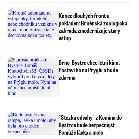
Konec dlouhých front u
pokladen: Brněnská zoologická
zahrada zmodernizuje starý
vstup
Brno-Bystrc chce letní kino:
Postaví ho na Pryglu a bude
zdarma
"Stezka odvahy" z Komína do
Bystrce bude bezpečnější:
Pomůže lávka a molo