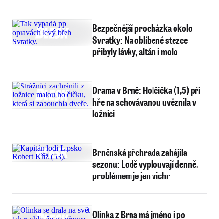
Bezpečnější procházka okolo
Svratky: Na oblíbené stezce
přibyly lávky, altán i molo
Drama v Brně: Holčička (1,5) při
hře na schovávanou uvěznila v
ložnici
Brněnská přehrada zahájila
sezonu: Lodě vyplouvají denně,
problémem je jen vichr
Olinka z Brna má jméno i po