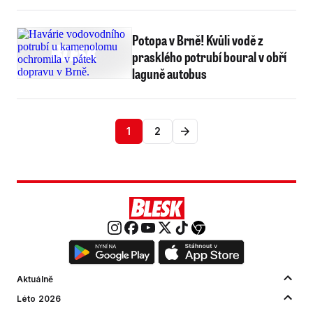
Potopa v Brně! Kvůli vodě z
prasklého potrubí boural v obří
laguně autobus
1
2
Aktuálně
Léto 2026