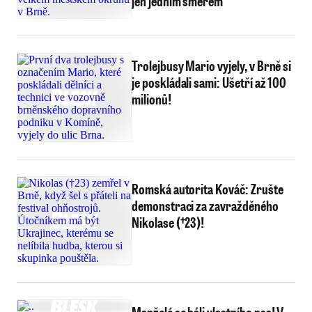
jen jedním směrem
Trolejbusy Mario vyjely, v Brně si
je poskládali sami: Ušetří až 100
milionů!
Romská autorita Kováč: Zrušte
demonstraci za zavražděného
Nikolase (†23)!