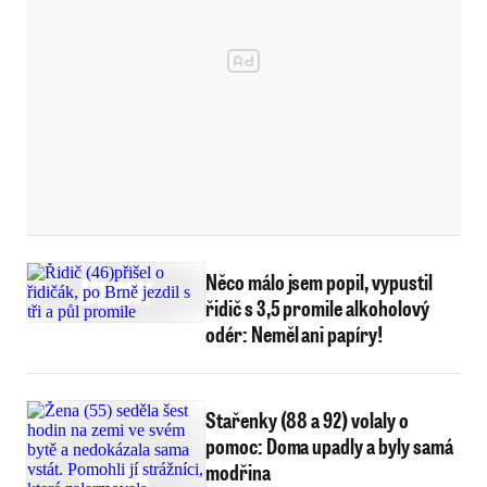
Něco málo jsem popil, vypustil
řidič s 3,5 promile alkoholový
odér: Neměl ani papíry!
Stařenky (88 a 92) volaly o
pomoc: Doma upadly a byly samá
modřina