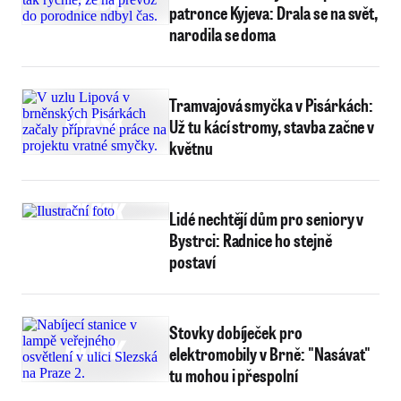
patronce Kyjeva: Drala se na svět,
narodila se doma
Tramvajová smyčka v Pisárkách:
Už tu kácí stromy, stavba začne v
květnu
Lidé nechtějí dům pro seniory v
Bystrci: Radnice ho stejně
postaví
Stovky dobíječek pro
elektromobily v Brně: "Nasávat"
tu mohou i přespolní