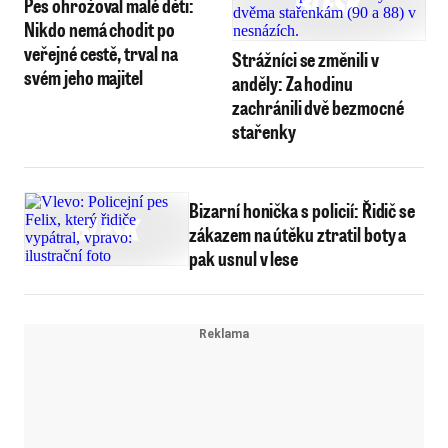
Pes ohrožoval malé děti:
Nikdo nemá chodit po
veřejné cestě, trval na
Strážníci se změnili v
svém jeho majitel
anděly: Za hodinu
zachránili dvě bezmocné
stařenky
Bizarní honička s policií: Řidič se
zákazem na útěku ztratil boty a
pak usnul v lese