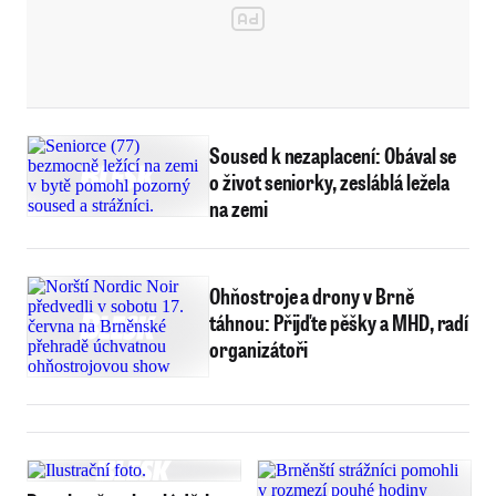
Soused k nezaplacení: Obával se
o život seniorky, zesláblá ležela
na zemi
Ohňostroje a drony v Brně
táhnou: Přijďte pěšky a MHD, radí
organizátoři