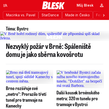
Můj Blesk
Macinka vs. Pavel
StarDance
Made in Česko
Festiva
Téma: Bystrc
Nezvyklý požár v Brně: Spáleniště
domu je jako sběrna kovošrotu
Brno rozšiřuje své
Další kousek brněnského
„metro“: Prorazilo třetí
metra: 320 m tunelu pro
tunel pro tramvaje na
tramvaje v Bystrci
Kamechy