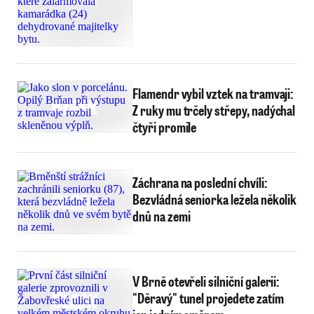
Flamendr vybil vztek na tramvaji:
Z ruky mu trčely střepy, nadýchal
čtyři promile
Záchrana na poslední chvíli:
Bezvládná seniorka ležela několik
dnů na zemi
V Brně otevřeli silniční galerii:
"Děravý" tunel projedete zatím