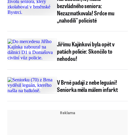
bezvládného seniora:
Nezazmatkovala! Srdce mu
„nahodili" policisté
Jiřímu Kajínkovi byla opět v
patách policie: Skončilo to
nehodou!
V Brně padají z nebe leguáni!
Seniorka měla málem infarkt