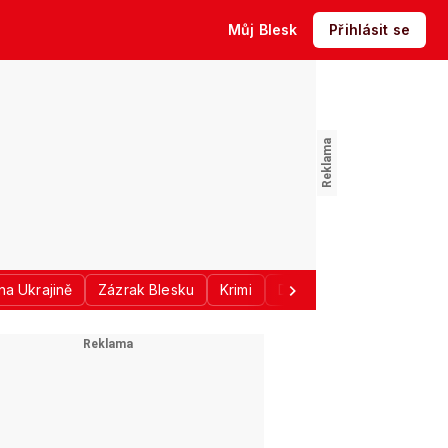
Můj Blesk
Přihlásit se
na Ukrajině
Zázrak Blesku
Krimi
Donald Trump
Sport