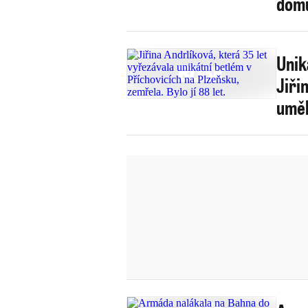
dom
Unik
Jiři
uměl