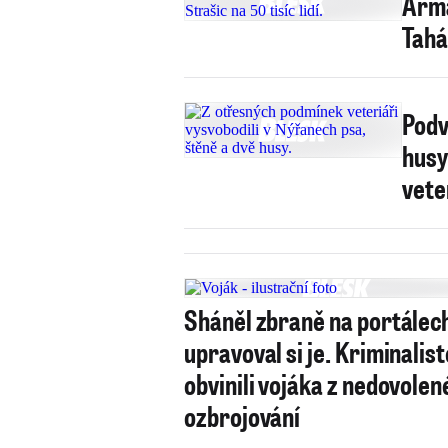
Armá
Tahá
Podv
husy
vete
Sháněl zbraně na portálec
upravoval si je. Kriminalist
obvinili vojáka z nedovole
ozbrojování