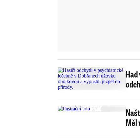
Had 
odch
Našt
Měl v