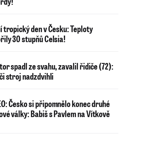
rdy!
í tropický den v Česku: Teploty
řily 30 stupňů Celsia!
tor spadl ze svahu, zavalil řidiče (72):
či stroj nadzdvihli
O: Česko si připomnělo konec druhé
ové války: Babiš s Pavlem na Vítkově