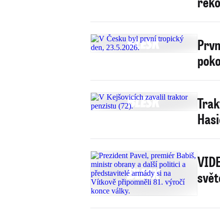
reko
Prvn
poko
Trak
Hasi
VIDE
svět