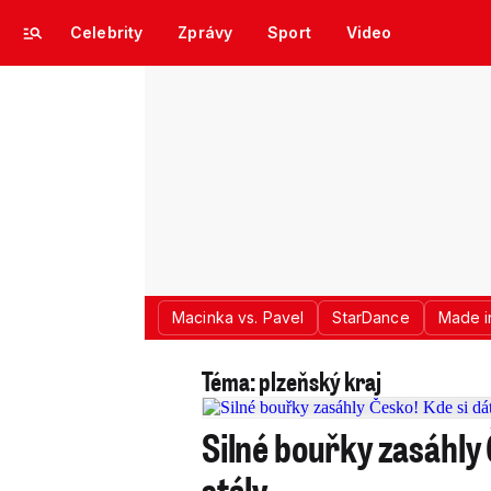
Celebrity
Zprávy
Sport
Video
Macinka vs. Pavel
StarDance
Made i
Téma: plzeňský kraj
Silné bouřky zasáhly
stály