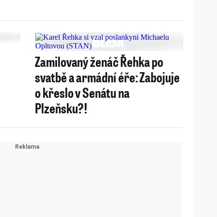
Zamilovaný ženáč Řehka po
svatbě a armádní éře: Zabojuje
o křeslo v Senátu na
Plzeňsku?!