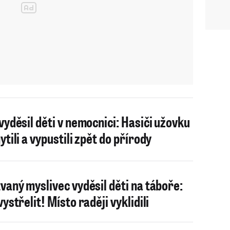
vyděsil děti v nemocnici: Hasiči užovku
ytili a vypustili zpět do přírody
vaný myslivec vyděsil děti na táboře:
ystřelit! Místo raději vyklidili