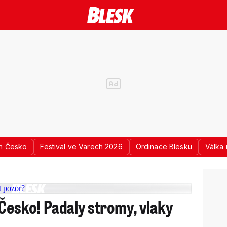
n Česko
Festival ve Varech 2026
Ordinace Blesku
Válka 
 Česko! Padaly stromy, vlaky