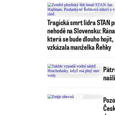
Tragická smrt lídra STAN p
nehodě na Slovensku: Rána
která se bude dlouho hojit,
vzkázala manželka Řehky
Pátr
našl
Pozo
Česk