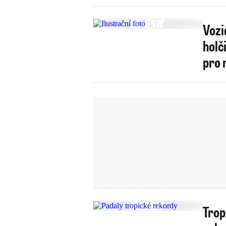
Vozi
holč
pro 
Trop