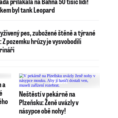
da přilákala na Bahna 50 tisíc lidí!
kem byl tank Leopard
yživený pes, zubožené štěně a týrané
: Z pozemku hrůzy je vysvobodili
rináři
h a
é
Neštěstí v pekárně na
ného
Plzeňsku: Ženě uvázly v
násypce obě nohy!