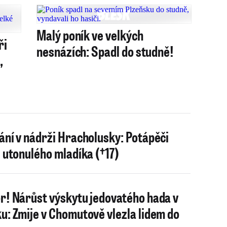
Malý poník ve velkých
ři
nesnázích: Spadl do studně!
,
ání v nádrži Hracholusky: Potápěči
i utonulého mladíka (†17)
r! Nárůst výskytu jedovatého hada v
u: Zmije v Chomutově vlezla lidem do