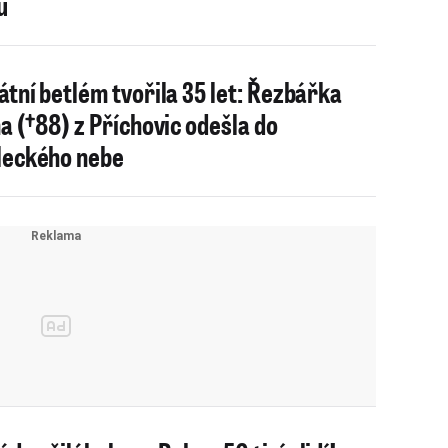
u
átní betlém tvořila 35 let: Řezbářka
na (†88) z Příchovic odešla do
eckého nebe