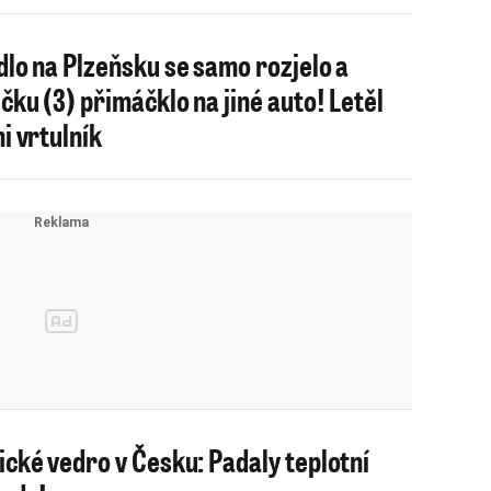
dlo na Plzeňsku se samo rozjelo a
ičku (3) přimáčklo na jiné auto! Letěl
ni vrtulník
ické vedro v Česku: Padaly teplotní