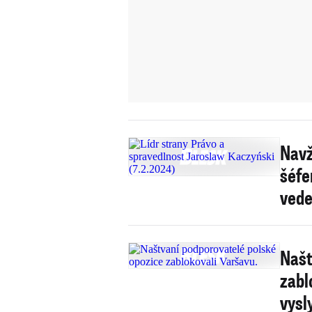
Navž
šéfe
vede
Našt
zabl
vysly