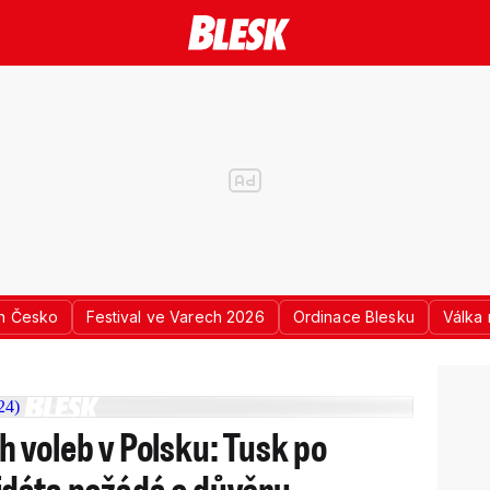
n Česko
Festival ve Varech 2026
Ordinace Blesku
Válka 
 voleb v Polsku: Tusk po
idáta požádá o důvěru