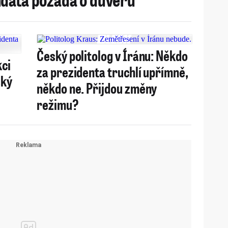
Český politolog v Íránu: Někdo
kci
za prezidenta truchlí upřímně,
ský
někdo ne. Přijdou změny
režimu?