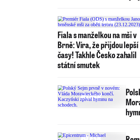
Fiala s manželkou na mši v
Brně: Víra, že přijdou lepší
časy! Takhle Česko zahalil
státní smutek
Pols
Mora
hymn
Roma