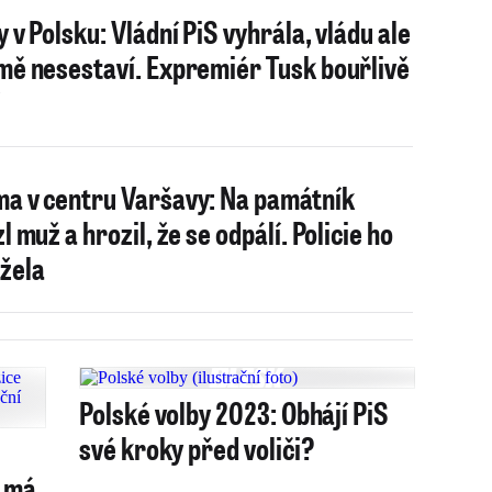
y v Polsku: Vládní PiS vyhrála, vládu ale
mě nesestaví. Expremiér Tusk bouřlivě
a v centru Varšavy: Na památník
l muž a hrozil, že se odpálí. Policie ho
žela
Polské volby 2023: Obhájí PiS
své kroky před voliči?
a má