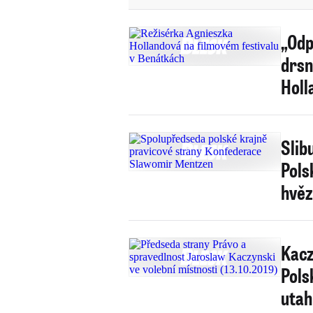
„Odp
drsn
Holl
Slib
Polsk
hvěz
Kacz
Pols
utah