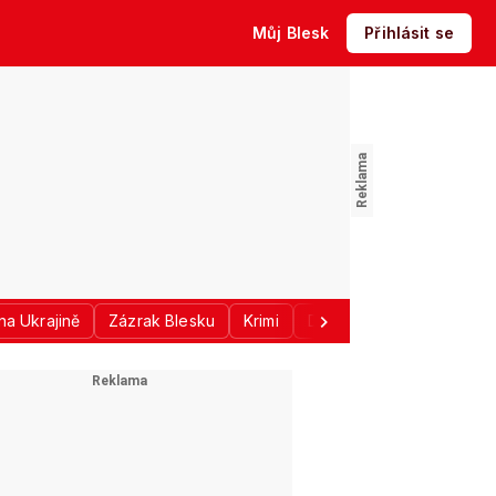
Můj Blesk
Přihlásit se
na Ukrajině
Zázrak Blesku
Krimi
Donald Trump
Sport