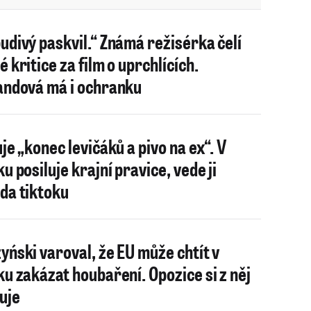
udivý paskvil.“ Známá režisérka čelí
é kritice za film o uprchlících.
andová má i ochranku
uje „konec levičáků a pivo na ex“. V
u posiluje krajní pravice, vede ji
da tiktoku
yński varoval, že EU může chtít v
ku zakázat houbaření. Opozice si z něj
uje