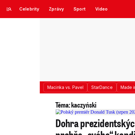
Celebrity
Zprávy
Sport
Video
Macinka vs. Pavel
StarDance
Made i
Téma: kaczyński
Dohra prezidentských
prohře „svého“ kand