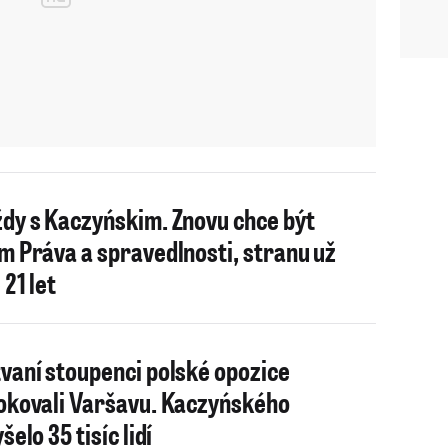
dy s Kaczyńskim. Znovu chce být
m Práva a spravedlnosti, stranu už
 21 let
vaní stoupenci polské opozice
okovali Varšavu. Kaczyńského
šelo 35 tisíc lidí