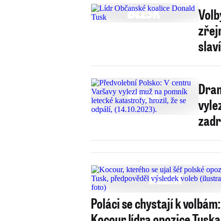
Volb
zřej
slaví
Dram
vylez
zadr
Poláci se chystají k volbám:
Kocour lídra opozice Tusk