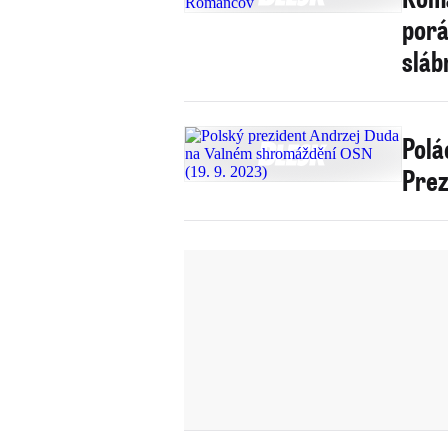
porá
sláb
Polá
Prez