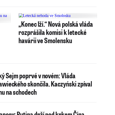
„Konec lží.“ Nová polská vláda
rozprášila komisi k letecké
havárii ve Smolensku
ký Sejm poprvé v novém: Vláda
wieckého skončila. Kaczyński zpíval
u na schodech
ncov: Putina drží pod krkem Čína,