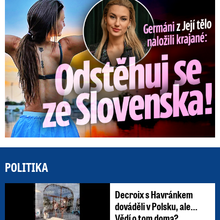
Germáni z Jejího těla: Odstěhuj se, vzkázali jí krajané
POLITIKA
Decroix s Havránkem
dováděli v Polsku, ale…
Vědí o tom doma?