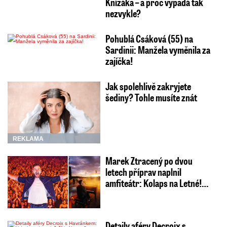
Knížáka – a proč vypadá tak
nezvykle?
Pohublá Csáková (55) na
Sardinii: Manžela vyměnila za
zajíčka!
Jak spolehlivě zakryjete
šediny? Tohle musíte znát
REKLAMA
Marek Ztracený po dvou
letech příprav naplnil
amfiteátr: Kolaps na Letné!…
Detaily aféry Decroix s