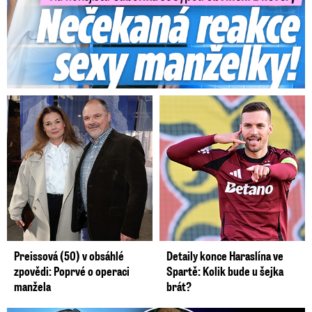
Preissová (50) v obsáhlé
Detaily konce Haraslína ve
zpovědi: Poprvé o operaci
Spartě: Kolik bude u šejka
manžela
brát?