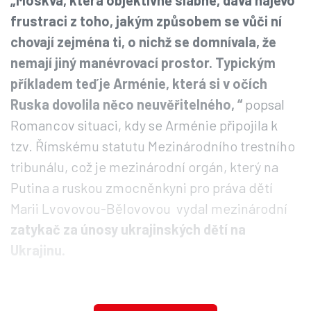
„Moskva, která objektivně slábne, dává najevo
frustraci z toho, jakým způsobem se vůči ní
chovají zejména ti, o nichž se domnívala, že
nemají jiný manévrovací prostor. Typickým
příkladem teď je Arménie, která si v očích
Ruska dovolila něco neuvěřitelného, “
popsal
Romancov situaci, kdy se Arménie připojila k
tzv. Římskému statutu Mezinárodního trestního
tribunálu, což je mezinárodní orgán, který na
Putina a ruskou zmocněnkyni pro práva dětí
Marii Lvovovou-Bělovovou vydal mezinárodní
zatykač za únosy ukrajinských dětí na
Ukrajinu.