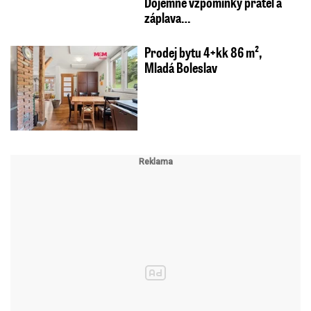
Dojemné vzpomínky přátel a
záplava…
Prodej bytu 4+kk 86 m²,
Mladá Boleslav