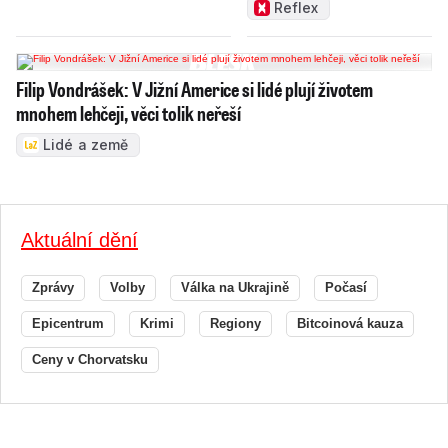
problémy Česka
Reflex
Filip Vondrášek: V Jižní Americe si lidé plují životem
mnohem lehčeji, věci tolik neřeší
Lidé a země
Aktuální dění
Zprávy
Volby
Válka na Ukrajině
Počasí
Epicentrum
Krimi
Regiony
Bitcoinová kauza
Ceny v Chorvatsku