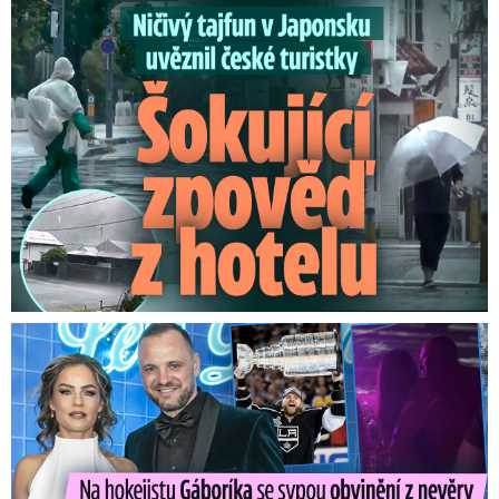
Ničivý tajfun uvěznil české turistky: Šokující zpověď
Na Gáboríka se sypou obvinění z nevěry: Reakce manželky!