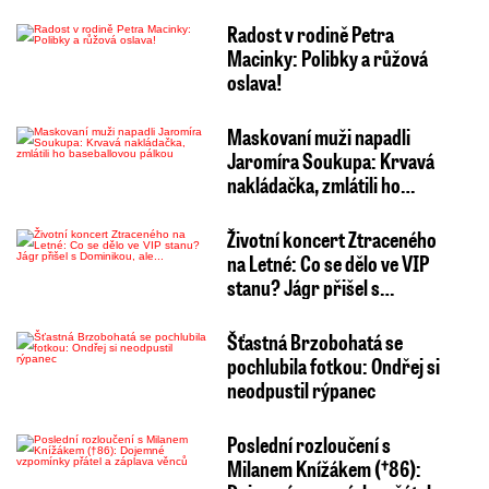
Radost v rodině Petra
Macinky: Polibky a růžová
oslava!
Maskovaní muži napadli
Jaromíra Soukupa: Krvavá
nakládačka, zmlátili ho…
Životní koncert Ztraceného
na Letné: Co se dělo ve VIP
stanu? Jágr přišel s…
Šťastná Brzobohatá se
pochlubila fotkou: Ondřej si
neodpustil rýpanec
Poslední rozloučení s
Milanem Knížákem (†86):