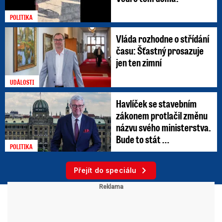
POLITIKA
Vláda rozhodne o střídání
času: Šťastný prosazuje
jen ten zimní
UDÁLOSTI
Havlíček se stavebním
zákonem protlačil změnu
názvu svého ministerstva.
Bude to stát ...
POLITIKA
Přejít do speciálu