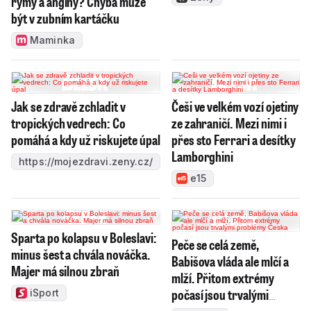
rýmy a angíny? Chyba může
být v zubním kartáčku
Maminka
Jak se zdravě zchladit v
Češi ve velkém vozí ojetiny
tropických vedrech: Co
ze zahraničí. Mezi nimi i
pomáhá a kdy už riskujete úpal
přes sto Ferrari a desítky
Lamborghini
https://mojezdravi.zeny.cz/
e15
Sparta po kolapsu v Boleslavi:
Peče se celá země,
minus šest a chvála nováčka.
Babišova vláda ale mlčí a
Majer má silnou zbraň
mlží. Přitom extrémy
počasí jsou trvalými
iSport