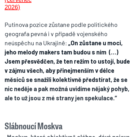
Putinova pozice zůstane podle politického
geografa pevná i v případě vojenského
neúspěchu na Ukrajině:
„On zůstane u moci,
jeho melody makers tam budou s ním (…)
Jsem přesvědčen, že ten režim to ustojí, bude
v zájmu všech, aby přinejmenším v délce
měsíců se snažili kolektivně předstírat, že se
nic neděje a pak možná uvidíme nějaký pohyb,
ale to už jsou z mé strany jen spekulace.“
Slábnoucí Moskva