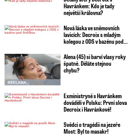
Havránkem: Kdo je tady
největší královna?
Nová láska ve sněmovních
lavicích: Decroix s mladým
kolegou z ODS v bazénu pod…
Alena (45) si barví vlasy roky
špatně. Děláte stejnou
chybu?
REKLAMA
Exministryně s Havránkem
dováděli v Polsku: První slova
Decroix i Havránkové!
Svědci o tragédii na jezeře
Most: Byl to masakr!