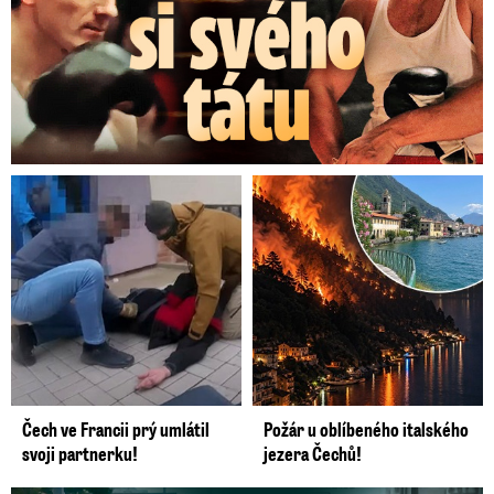
Čech ve Francii prý umlátil
Požár u oblíbeného italského
svoji partnerku!
jezera Čechů!