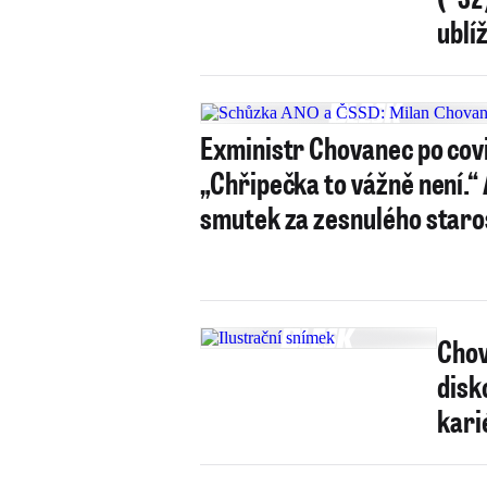
ublíž
Exministr Chovanec po cov
„Chřipečka to vážně není.“
smutek za zesnulého staro
Chov
disk
kari