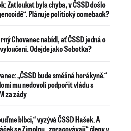
k: Zatloukat byla chyba, v ČSSD došlo
genocidě“. Plánuje politický comeback?
rný Chovanec nabídl, ať ČSSD jedná o
 vyloučení. Odejde jako Sobotka?
anec: „ČSSD bude směšná horákyně.“
omí mu nedovolí podpořit vládu s
 za zády
uďme blbci,“ vyzývá ČSSD Hašek. A
ček se Zimolou „zpracovávají“ členy v