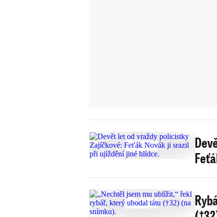
Devě
Feťák
Rybá
(†32