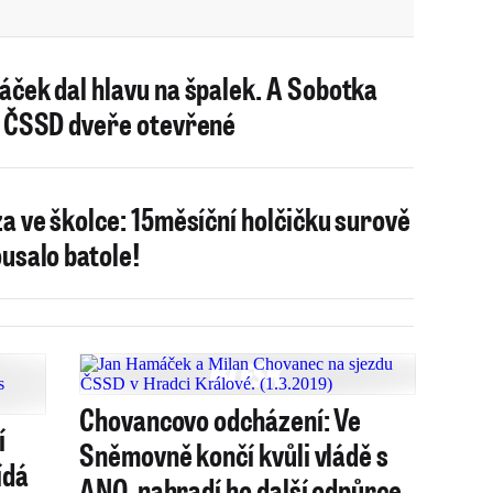
ček dal hlavu na špalek. A Sobotka
 ČSSD dveře otevřené
a ve školce: 15měsíční holčičku surově
usalo batole!
Chovancovo odcházení: Ve
í
Sněmovně končí kvůli vládě s
ídá
ANO, nahradí ho další odpůrce