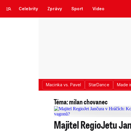
Celebrity
Zprávy
Sport
Video
Macinka vs. Pavel
StarDance
Made i
Téma: milan chovanec
Majitel RegioJetu Ja