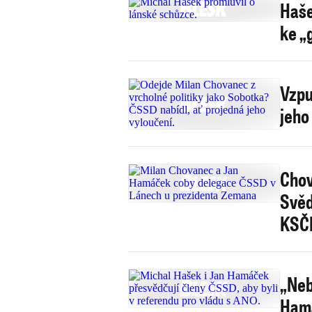
Haše
ke „
Vzpu
jeho
Chov
Svěd
KSČM
„Neb
Hamá