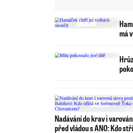
Hamá
má v
Hrůz
poko
Nadávání do krav i varován
před vládou s ANO: Kdo stř