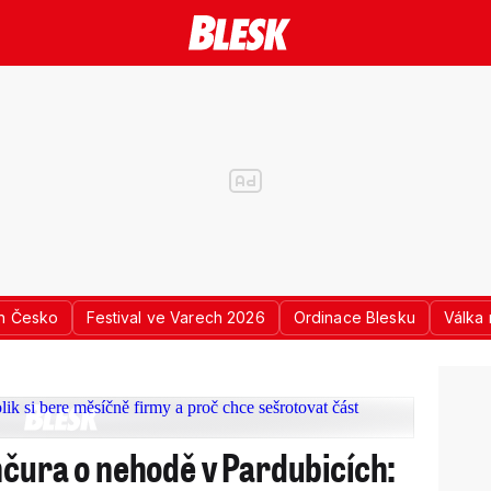
n Česko
Festival ve Varech 2026
Ordinace Blesku
Válka 
nčura o nehodě v Pardubicích: