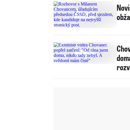
Novi
obža
Chov
doma
rozv