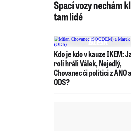
Spací vozy nechám kl
tam lidé
Kdo je kdo v kauze IKEM: J
roli hráli Válek, Nejedlý,
Chovanec či politici z ANO 
ODS?