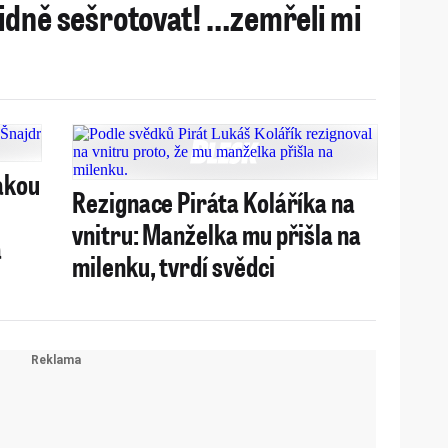
idně sešrotovat! …zemřeli mi
akou
Rezignace Piráta Koláříka na
vnitru: Manželka mu přišla na
a
milenku, tvrdí svědci