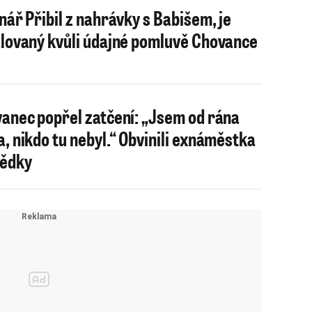
nář Přibil z nahrávky s Babišem, je
lovaný kvůli údajné pomluvě Chovance
anec popřel zatčení: „Jsem od rána
, nikdo tu nebyl.“ Obvinili exnáměstka
ědky