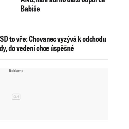
Babiše
SD to vře: Chovanec vyzývá k odchodu
ády, do vedení chce úspěšné