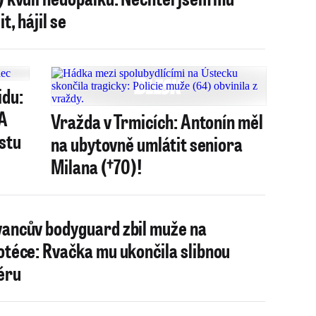
it, hájil se
idu:
 A
Vražda v Trmicích: Antonín měl
stu
na ubytovně umlátit seniora
Milana (†70)!
ancův bodyguard zbil muže na
otéce: Rvačka mu ukončila slibnou
éru