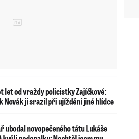
t let od vraždy policistky Zajíčkové:
 Novák ji srazil při ujíždění jiné hlídce
ř ubodal novopečeného tátu Lukáše
) kvůli nedopalku: Nechtěl jsem mu