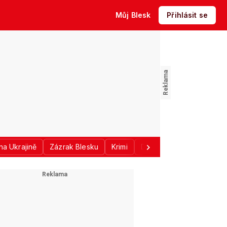
Můj Blesk
Přihlásit se
na Ukrajině
Zázrak Blesku
Krimi
Donald Trump
Sport