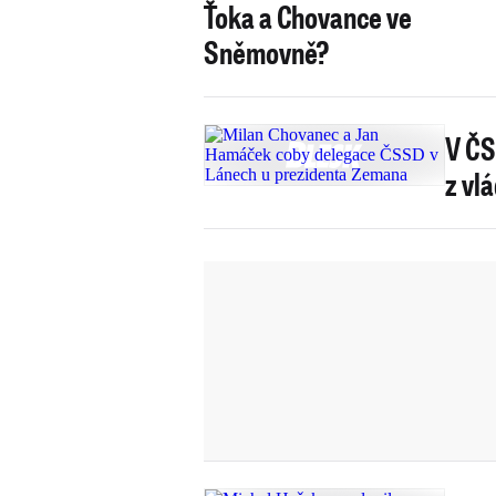
Ťoka a Chovance ve
Sněmovně?
V ČS
z vl