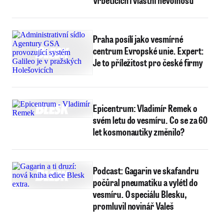
Vrběticích i vlastní nevolnosti
Praha posílí jako vesmírné
centrum Evropské unie. Expert:
Je to příležitost pro české firmy
Epicentrum: Vladimír Remek o
svém letu do vesmíru. Co se za 60
let kosmonautiky změnilo?
Podcast: Gagarin ve skafandru
počůral pneumatiku a vylétl do
vesmíru. O speciálu Blesku,
promluvil novinář Valeš