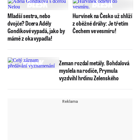
Mladší sestra, nebo
Hurvínek na Česko už shlíží
dvojče? Dcera Adély
z oběžné dráhy: Je třetím
Gondíkové vypadá, jako by
Čechem ve vesmíru!
mámě z oka vypadla!
Zeman rozdal metály. Bohdalová
myslela na rodiče, Prymula
vyzdvihl hrdinu Zelenského