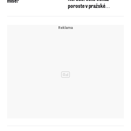
mise?
poroste v pražské
botanické zahradě