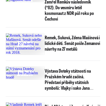
Zemřel Remkův následovník
(†82). Do vesmíru letěl
kosmonaut z NDR půl roku po
Čechovi
Remek, Suková, Zdena Mašínová i
lidické děti. Senát pošle Zemanovi
návrhy na 27 metálů
Výstava Doteky státnosti na
Pražském hradě začíná.
Představí příběhy státních
symbolů: Vlajky i sako Jana
Kubiše