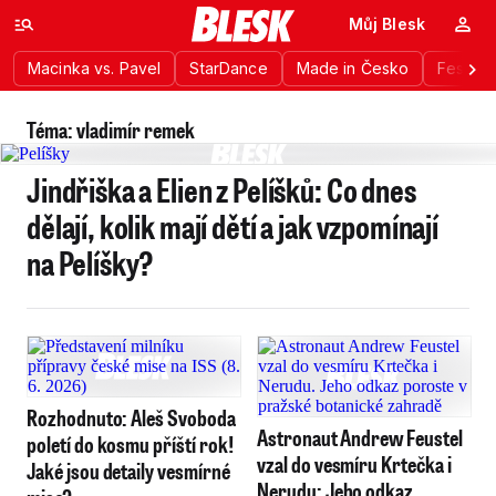
Můj Blesk
Macinka vs. Pavel
StarDance
Made in Česko
Festiva
Téma: vladimír remek
Jindřiška a Elien z Pelíšků: Co dnes
dělají, kolik mají dětí a jak vzpomínají
na Pelíšky?
Rozhodnuto: Aleš Svoboda
Astronaut Andrew Feustel
poletí do kosmu příští rok!
vzal do vesmíru Krtečka i
Jaké jsou detaily vesmírné
Nerudu: Jeho odkaz