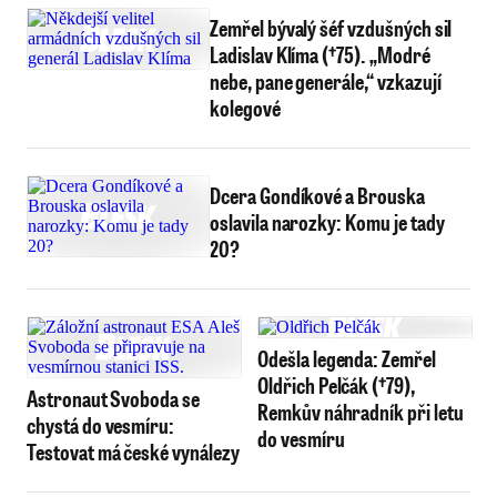
Zemřel bývalý šéf vzdušných sil
Ladislav Klíma (†75). „Modré
nebe, pane generále,“ vzkazují
kolegové
Dcera Gondíkové a Brouska
oslavila narozky: Komu je tady
20?
Odešla legenda: Zemřel
Oldřich Pelčák (†79),
Astronaut Svoboda se
Remkův náhradník při letu
chystá do vesmíru:
do vesmíru
Testovat má české vynálezy