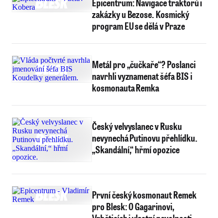
Epicentrum: Navigace traktorů i
zakázky u Bezose. Kosmický
program EU se dělá v Praze
Metál pro „čučkaře“? Poslanci
navrhli vyznamenat šéfa BIS i
kosmonauta Remka
Český velvyslanec v Rusku
nevynechá Putinovu přehlídku.
„Skandální,“ hřmí opozice
První český kosmonaut Remek
pro Blesk: O Gagarinovi,