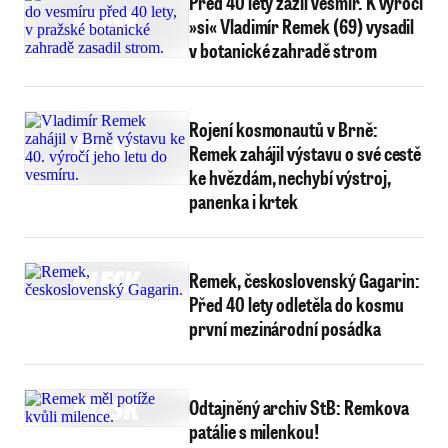
Před 40 lety zažil vesmír. K výročí
»si« Vladimír Remek (69) vysadil
v botanické zahradě strom
Rojení kosmonautů v Brně:
Remek zahájil výstavu o své cestě
ke hvězdám, nechybí výstroj,
panenka i krtek
Remek, československý Gagarin:
Před 40 lety odletěla do kosmu
první mezinárodní posádka
Odtajněný archiv StB: Remkova
patálie s milenkou!