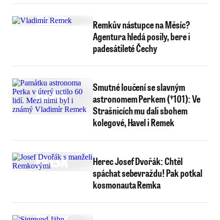
Remkův nástupce na Měsíc?
Agentura hledá posily, bere i
padesátileté Čechy
Smutné loučení se slavným
astronomem Perkem (†101): Ve
Strašnicích mu dali sbohem
kolegové, Havel i Remek
Herec Josef Dvořák: Chtěl
spáchat sebevraždu! Pak potkal
kosmonauta Remka