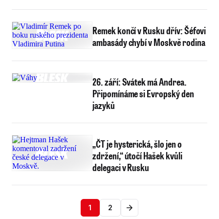
Remek končí v Rusku dřív: Šéfovi
ambasády chybí v Moskvě rodina
26. září: Svátek má Andrea.
Připomínáme si Evropský den
jazyků
„ČT je hysterická, šlo jen o
zdržení,“ útočí Hašek kvůli
delegaci v Rusku
1
2