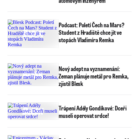
atomovým inženýrem
Podcast: Poletí Čech na Mars?
Student z Hradiště chce jít ve
stopách Vladimíra Remka
Nový adept na vyznamenání:
Zeman plánuje metál pro Remka,
zjistil Blesk
Trápení Adély Gondíkové: Dceři
museli operovat srdce!