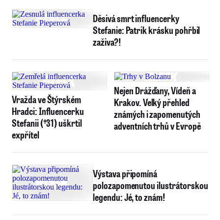
Děsivá smrt influencerky
Stefanie: Patrik krásku pohřbil
zaživa?!
Nejen Drážďany, Vídeň a
Vražda ve Štýrském
Krakov. Velký přehled
Hradci: Influencerku
známých i zapomenutých
Stefanii (†31) uškrtil
adventních trhů v Evropě
expřítel
Výstava připomíná
polozapomenutou ilustrátorskou
legendu: Jé, to znám!