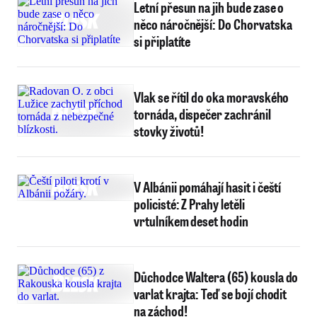
Letní přesun na jih bude zase o
něco náročnější: Do Chorvatska
si připlatíte
Vlak se řítil do oka moravského
tornáda, dispečer zachránil
stovky životů!
V Albánii pomáhají hasit i čeští
policisté: Z Prahy letěli
vrtulníkem deset hodin
Důchodce Waltera (65) kousla do
varlat krajta: Teď se bojí chodit
na záchod!