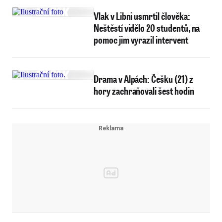
Vlak v Libni usmrtil člověka:
Neštěstí vidělo 20 studentů, na
pomoc jim vyrazil intervent
Drama v Alpách: Češku (21) z
hory zachraňovali šest hodin