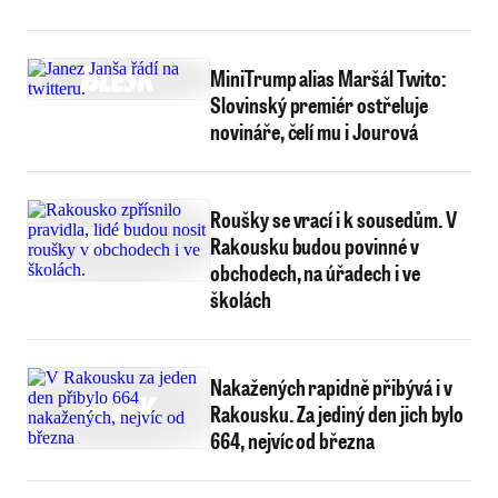
MiniTrump alias Maršál Twito:
Slovinský premiér ostřeluje
novináře, čelí mu i Jourová
Roušky se vrací i k sousedům. V
Rakousku budou povinné v
obchodech, na úřadech i ve
školách
Nakažených rapidně přibývá i v
Rakousku. Za jediný den jich bylo
664, nejvíc od března