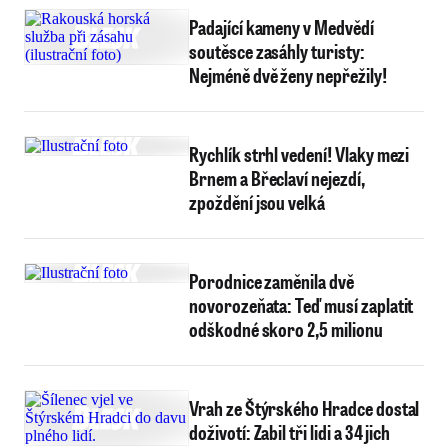
Padající kameny v Medvědí
soutěsce zasáhly turisty:
Nejméně dvě ženy nepřežily!
Rychlík strhl vedení! Vlaky mezi
Brnem a Břeclaví nejezdí,
zpoždění jsou velká
Porodnice zaměnila dvě
novorozeňata: Teď musí zaplatit
odškodné skoro 2,5 milionu
Vrah ze Štýrského Hradce dostal
doživotí: Zabil tři lidi a 34 jich