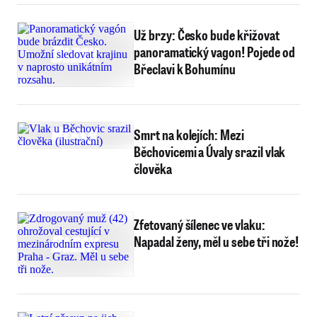
Už brzy: Česko bude křižovat
panoramatický vagon! Pojede od
Břeclavi k Bohumínu
Smrt na kolejích: Mezi
Běchovicemi a Úvaly srazil vlak
člověka
Zfetovaný šílenec ve vlaku:
Napadal ženy, měl u sebe tři nože!