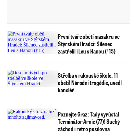
První tváře obětí masakru ve
Štýrském Hradci: Šílenec
zastřelil i Leu s Hanou (†15)
Střelba v rakouské škole: 11
obětí! Národní tragédie, uvedl
kancléř
Poznejte Graz: Tady vyrůstal
Terminátor Arnie (77)! Suchý
záchod i retro posilovna