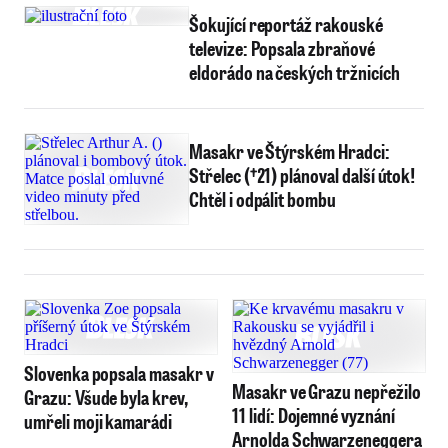
Šokující reportáž rakouské
televize: Popsala zbraňové
eldorádo na českých tržnicích
Masakr ve Štýrském Hradci:
Střelec (†21) plánoval další útok!
Chtěl i odpálit bombu
Slovenka popsala masakr v
Masakr ve Grazu nepřežilo
Grazu: Všude byla krev,
11 lidí: Dojemné vyznání
umřeli moji kamarádi
Arnolda Schwarzeneggera