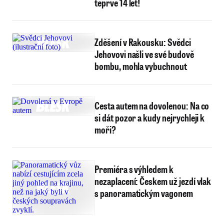
teprve 14 let!
Zděšení v Rakousku: Svědci
Jehovovi našli ve své budově
bombu, mohla vybuchnout
Cesta autem na dovolenou: Na co
si dát pozor a kudy nejrychleji k
moři?
Premiéra s výhledem k
nezaplacení: Českem už jezdí vlak
s panoramatickým vagonem