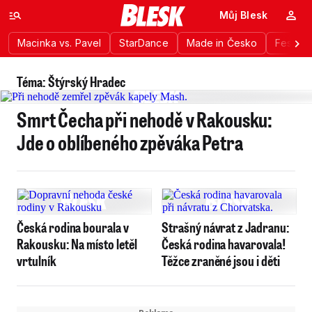
Můj Blesk
Macinka vs. Pavel
StarDance
Made in Česko
Festiva
Téma: Štýrský Hradec
Smrt Čecha při nehodě v Rakousku:
Jde o oblíbeného zpěváka Petra
Česká rodina bourala v
Strašný návrat z Jadranu:
Rakousku: Na místo letěl
Česká rodina havarovala!
vrtulník
Těžce zraněné jsou i děti