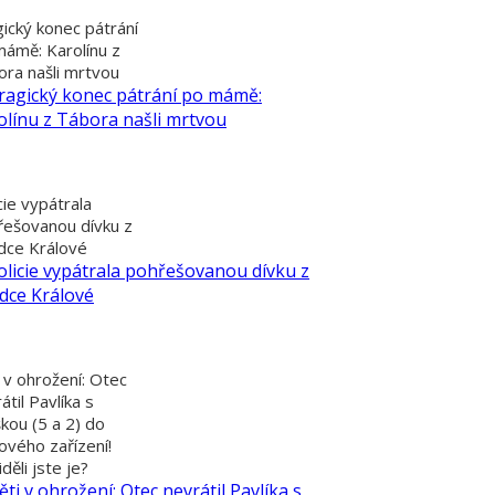
ický konec pátrání
mámě: Karolínu z
ra našli mrtvou
cie vypátrala
řešovanou dívku z
dce Králové
 v ohrožení: Otec
átil Pavlíka s
kou (5 a 2) do
ového zařízení!
děli jste je?