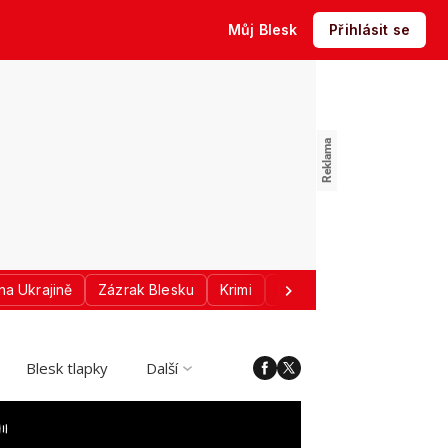
Můj Blesk
Přihlásit se
na Ukrajině
Zázrak Blesku
Krimi
Donald Trump
Sport
Blesk tlapky
Další