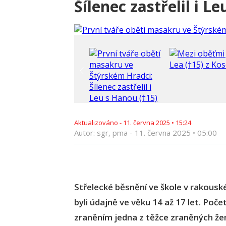
Šílenec zastřelil i L
Aktualizováno -
11. června 2025
•
15:24
Autor: sgr, pma -
11. června 2025
•
05:00
Střelecké běsnění ve škole v rakouské
byli údajně ve věku 14 až 17 let. Poče
zraněním jedna z těžce zraněných žen.