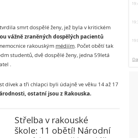
19:
19:
tvrdila smrt dospělé ženy, jež byla v kritickém
ou vážně zraněných dospělých pacientů
19:
í nemocnice rakouským
médiím
. Počet obětí tak
edm studentů, dvě dospělé ženy, jedna 59letá
Da
tel .
t dívek a tři chlapci byli údajně ve věku 14 až 17
národnosti, ostatní jsou z Rakouska.
Střelba v rakouské
škole: 11 obětí! Národní