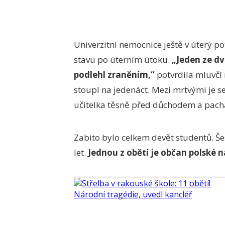
Univerzitní nemocnice ještě v úterý po
stavu po úterním útoku.
„Jeden ze dv
podlehl zraněním,“
potvrdila mluvč
stoupl na jedenáct. Mezi mrtvými je s
učitelka těsně před důchodem a pacha
Zabito bylo celkem devět studentů. Šes
let.
Jednou z obětí je občan polské 