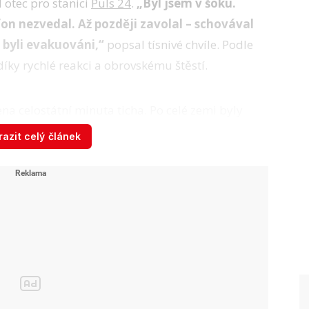
l otec pro stanici
Puls 24
.
„Byl jsem v šoku.
on nezvedal. Až později zavolal – schovával
m byli evakuováni,“
popsal tísnivé chvíle. Podle
díky rychlé reakci a obrovskému štěstí.
ena celostátní minuta ticha. Po celé zemi byly
 veřejné akce a politické události byly zrušeny
azit celý článek
Odpojený vozík srazil
muže (60) na chodníku:
Skončil v nemocnici v
kritickém stavu