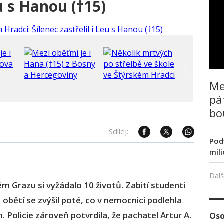
eu s Hanou (†15)
Me
pá
bo
Sdílej:
Pod
mil
Dalš
m Grazu si vyžádalo 10 životů. Zabití studenti
t obětí se zvýšil poté, co v nemocnici podlehla
 Policie zároveň potvrdila, že pachatel Artur A.
Oso