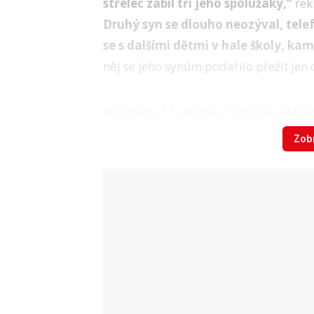
střelec zabil tři jeho spolužáky,“
řek
Druhý syn se dlouho neozýval, telef
se s dalšími dětmi v hale školy, ka
něj se jeho synům podařilo přežít jen 
Na středu 11. června v 10:00 je vyhláš
vlajky spuštěny na půl žerdi a všechny
Zobr
nebo odloženy. Rakousko truchlí.