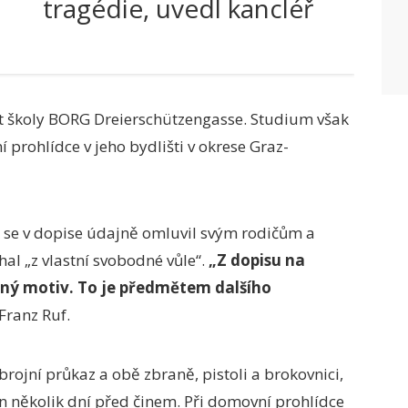
tragédie, uvedl kancléř
nt školy BORG Dreierschützengasse. Studium však
í prohlídce v jeho bydlišti v okrese Graz-
k se v dopise údajně omluvil svým rodičům a
al „z vlastní svobodné vůle“.
„Z dopisu na
dný motiv. To je předmětem dalšího
Franz Ruf.
rojní průkaz a obě zbraně, pistoli a brokovnici,
jen několik dní před činem. Při domovní prohlídce