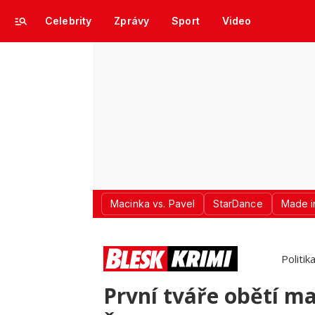
Celebrity
Zprávy
Sport
Video
Macinka vs. Pavel
StarDance
Made i
Politik
První tváře obětí m