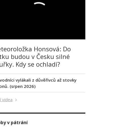
teoroložka Honsová: Do
tku budou v Česku silné
uřky. Kdy se ochladí?
vodníci vylákali z důvěřivců až stovky
ionů. (srpen 2026)
í videa
by v pátrání