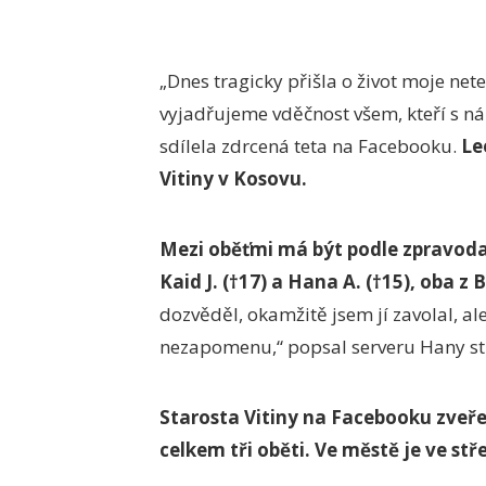
„Dnes tragicky přišla o život moje nete
vyjadřujeme vděčnost všem, kteří s námi
sdílela zdrcená teta na Facebooku.
Le
Vitiny v Kosovu.
Mezi oběťmi má být podle zpravod
Kaid J. (†17) a Hana A. (†15), oba 
dozvěděl, okamžitě jsem jí zavolal, ale
nezapomenu,“ popsal serveru Hany st
Starosta Vitiny na Facebooku zveřejn
celkem tři oběti. Ve městě je ve s