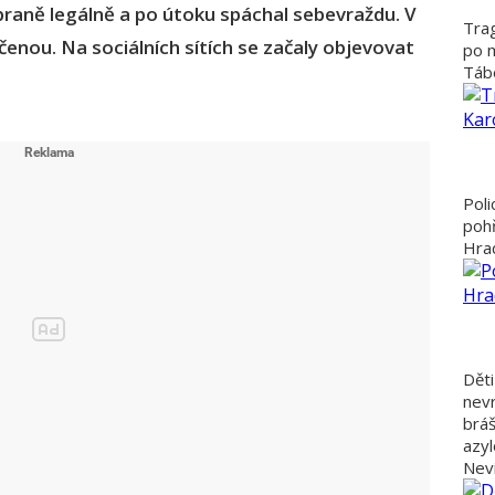
 zbraně legálně a po útoku spáchal sebevraždu. V
Trag
čenou. Na sociálních sítích se začaly objevovat
po 
Tábo
Poli
poh
Hra
Děti
nevr
bráš
azyl
Nevi