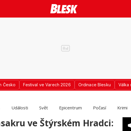
n Česko
Festival ve Varech 2026
Ordinace Blesku
Válka 
a
Události
Svět
Epicentrum
Počasí
Krimi
asakru ve Štýrském Hradci: