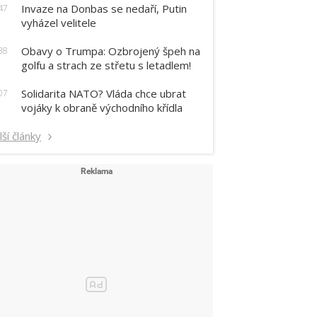
Invaze na Donbas se nedaří, Putin
47
vyházel velitele
Obavy o Trumpa: Ozbrojený špeh na
38
golfu a strach ze střetu s letadlem!
Solidarita NATO? Vláda chce ubrat
07
vojáky k obraně východního křídla
lší články