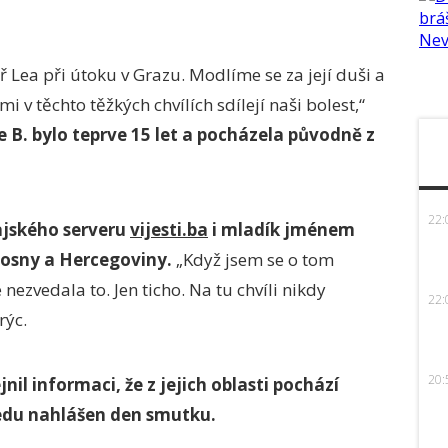
ř Lea při útoku v Grazu. Modlíme se za její duši a
 v těchto těžkých chvílích sdílejí naši bolest,“
e B. bylo teprve 15 let a pocházela původně z
22:
ajského serveru
vijesti.ba
i mladík jménem
z Bosny a Hercegoviny.
„Když jsem se o tom
 nezvedala to. Jen ticho. Na tu chvíli nikdy
22:
rýc.
20:
il informaci, že z jejich oblasti pochází
tředu nahlášen den smutku.