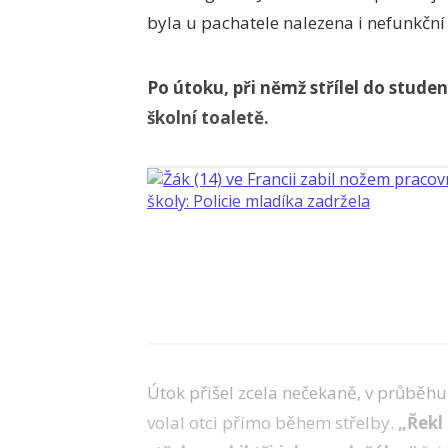
byla u pachatele nalezena i nefunk
Po útoku, při němž střílel do studen
školní toaletě.
Útok přišel zcela nečekaně, v průběhu
volal otci přímo během střelby.
„Řekl 