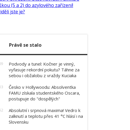
Právě se stalo
Podvody a tunel: Kočner je vinný,
09
vyfasuje rekordní pokutu? Táhne za
sebou i obžalobu z vraždy Kuciaka
Česko v Hollywoodu: Absolventka
03
FAMU získala studentského Oscara,
postupuje do "dospělých"
Absolutní i srpnová maxima! Vedro k
52
zalknutí a teplotu přes 41 °C hlásí i na
Slovensku