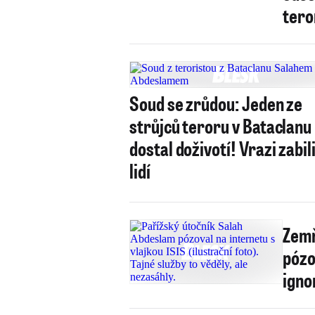
tero
Soud se zrůdou: Jeden ze
strůjců teroru v Bataclanu
dostal doživotí! Vrazi zabil
lidí
Zemř
pózo
igno