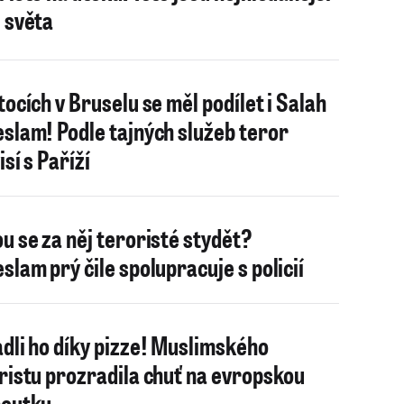
 světa
tocích v Bruselu se měl podílet i Salah
slam! Podle tajných služeb teror
sí s Paříží
u se za něj teroristé stydět?
slam prý čile spolupracuje s policií
dli ho díky pizze! Muslimského
ristu prozradila chuť na evropskou
outku