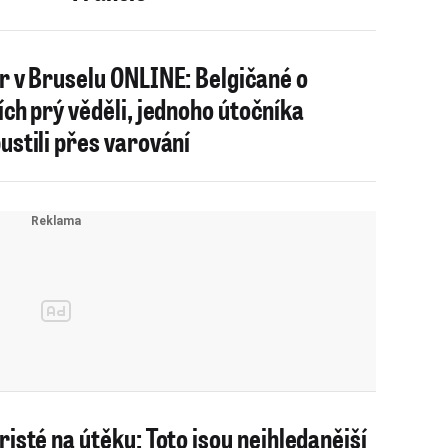
r v Bruselu ONLINE: Belgičané o
ích prý věděli, jednoho útočníka
ustili přes varování
risté na útěku: Toto jsou nejhledanější