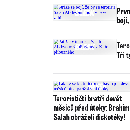
Prvn
bojí
Tero
Tři 
Terorističtí bratři devět
měsíců před útoky: Brahim
Salah obráželi diskotéky!