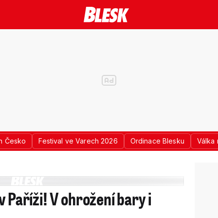
n Česko
Festival ve Varech 2026
Ordinace Blesku
Válka 
 Paříži! V ohrožení bary i