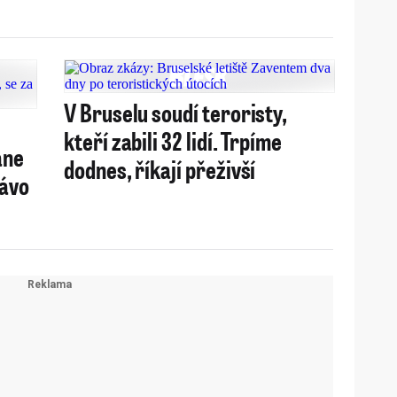
V Bruselu soudí teroristy,
kteří zabili 32 lidí. Trpíme
ane
dodnes, říkají přeživší
rávo