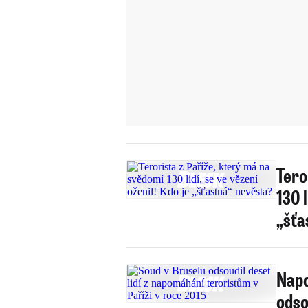
Tero
130 l
„šťa
Napo
odsou