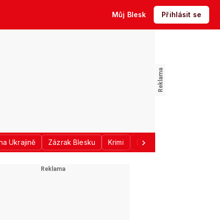
Můj Blesk
Přihlásit se
na Ukrajině
Zázrak Blesku
Krimi
Donald Trump
Sport