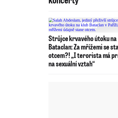
Strůjce krvavého útoku na
Bataclan: Za mřížemi se st
otcem?! „I terorista má p
na sexuální vztah“