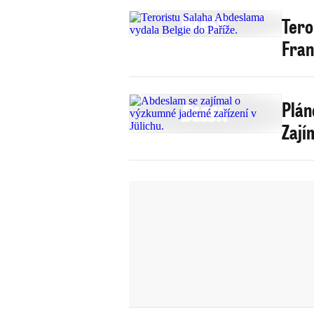
Tero
Fran
Plán
Zají