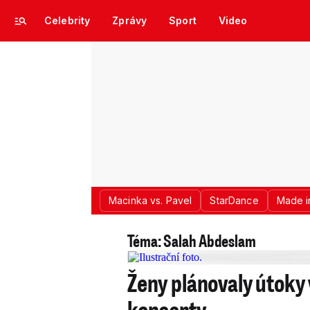
Celebrity
Zprávy
Sport
Video
Macinka vs. Pavel
StarDance
Made i
Téma: Salah Abdeslam
Ženy plánovaly útoky v
koncerty