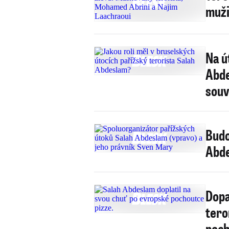
muži
Na ú
Abde
souvi
Budo
Abde
Dopa
tero
poch