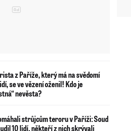
rista z Paříže, který má na svědomí
idí, se ve vězení oženil! Kdo je
stná“ nevěsta?
máhali strůjcům teroru v Paříži: Soud
dil 10 lidí, někteří z nich skrývali