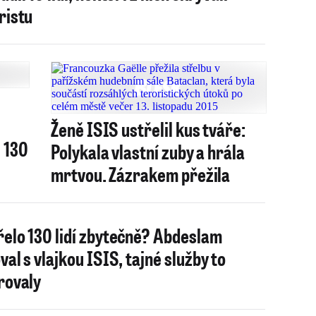
ristu
Ženě ISIS ustřelil kus tváře:
i 130
Polykala vlastní zuby a hrála
mrtvou. Zázrakem přežila
elo 130 lidí zbytečně? Abdeslam
val s vlajkou ISIS, tajné služby to
rovaly