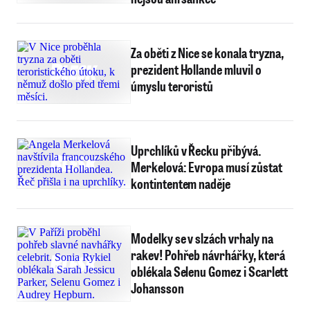
Za oběti z Nice se konala tryzna,
prezident Hollande mluvil o
úmyslu teroristů
Uprchlíků v Řecku přibývá.
Merkelová: Evropa musí zůstat
kontintentem naděje
Modelky se v slzách vrhaly na
rakev! Pohřeb návrhářky, která
oblékala Selenu Gomez i Scarlett
Johansson