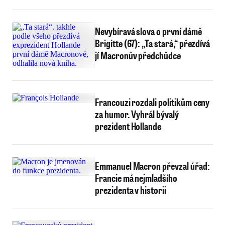
Nevybíravá slova o první dámě
Brigitte (67): „Ta stará,“ přezdívá
jí Macronův předchůdce
Francouzi rozdali politikům ceny
za humor. Vyhrál bývalý
prezident Hollande
Emmanuel Macron převzal úřad:
Francie má nejmladšího
prezidenta v historii