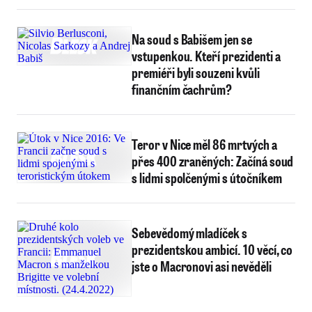
Na soud s Babišem jen se
vstupenkou. Kteří prezidenti a
premiéři byli souzeni kvůli
finančním čachrům?
Teror v Nice měl 86 mrtvých a
přes 400 zraněných: Začíná soud
s lidmi spolčenými s útočníkem
Sebevědomý mladíček s
prezidentskou ambicí. 10 věcí, co
jste o Macronovi asi nevěděli