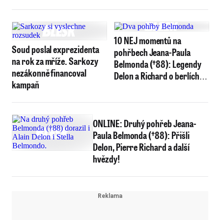
10 NEJ momentů na
Soud poslal exprezidenta
pohřbech Jeana-Paula
na rok za mříže. Sarkozy
Belmonda (†88): Legendy
nezákonně financoval
Delon a Richard o berlích,
kampaň
čarokrásná dcera Stella
(18) s matkou
ONLINE: Druhý pohřeb Jeana-
Paula Belmonda (†88): Přišli
Delon, Pierre Richard a další
hvězdy!