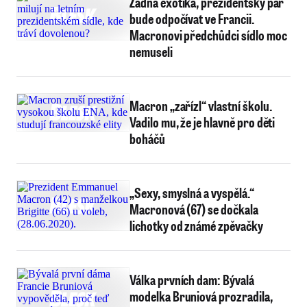
Žádná exotika, prezidentský pár
bude odpočívat ve Francii.
Macronovi předchůdci sídlo moc
nemuseli
Macron „zařízl“ vlastní školu.
Vadilo mu, že je hlavně pro děti
boháčů
„Sexy, smyslná a vyspělá.“
Macronová (67) se dočkala
lichotky od známé zpěvačky
Válka prvních dam: Bývalá
modelka Bruniová prozradila,