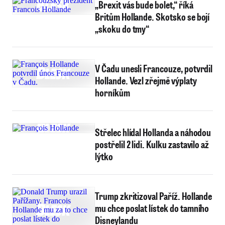
„Brexit vás bude bolet,“ říká
Britům Hollande. Skotsko se bojí
„skoku do tmy“
V Čadu unesli Francouze, potvrdil
Hollande. Vezl zřejmě výplaty
horníkům
Střelec hlídal Hollanda a náhodou
postřelil 2 lidi. Kulku zastavilo až
lýtko
Trump zkritizoval Paříž. Hollande
mu chce poslat lístek do tamního
Disneylandu