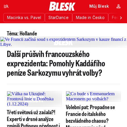
Můj Blesk
Macinka vs. Pavel
StarDance
Made in Česko
Festiva
Téma: Hollande
Další průšvih francouzského
exprezidenta: Pomohly Kaddáfího
peníze Sarkozymu vyhrát volby?
Volební pat: Propadne se
Třetí světová už začala?!
Francie do italského
Experti v drsné analýze
bezvládného chaosu?
zmínili Putinovu přednost i