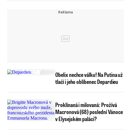
Obelix nechce válku! Na Putina už
tlačí i jeho oblíbenec Depardieu
Proklínaná i milovaná: Prožívá
Macronová (68) poslední Vánoce
v Elysejském paláci?