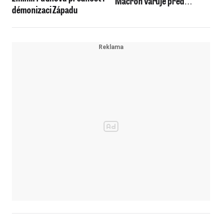
Macron varuje před
démonizaci Západu
občanskou válkou