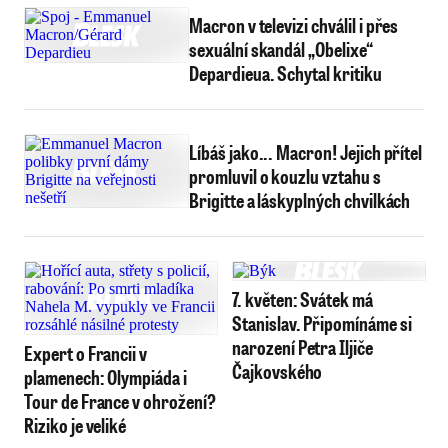
Macron v televizi chválil i přes
sexuální skandál „Obelixe“
Depardieua. Schytal kritiku
Líbáš jako... Macron! Jejich přítel
promluvil o kouzlu vztahu s
Brigitte a láskyplných chvilkách
7. květen: Svátek má
Stanislav. Připomínáme si
narození Petra Iljiče
Expert o Francii v
Čajkovského
plamenech: Olympiáda i
Tour de France v ohrožení?
Riziko je veliké