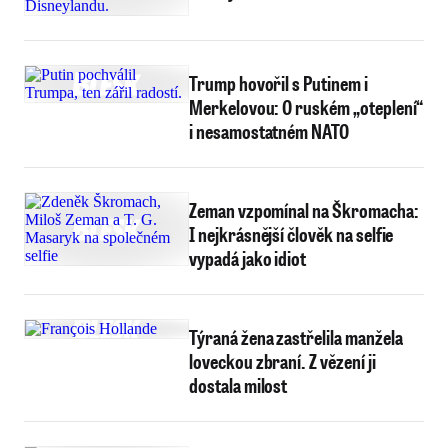
Trump hovořil s Putinem i
Merkelovou: O ruském „oteplení“
i nesamostatném NATO
Zeman vzpomínal na Škromacha:
I nejkrásnější člověk na selfie
vypadá jako idiot
Týraná žena zastřelila manžela
loveckou zbraní. Z vězení ji
dostala milost