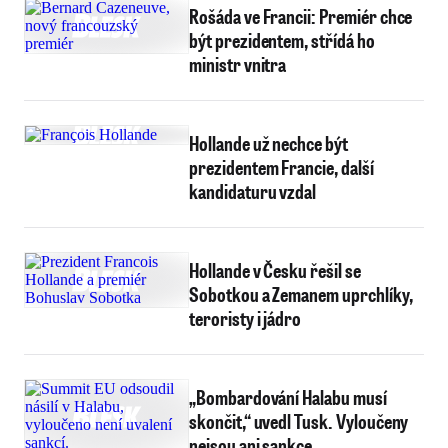
Rošáda ve Francii: Premiér chce
být prezidentem, střídá ho
ministr vnitra
Hollande už nechce být
prezidentem Francie, další
kandidaturu vzdal
Hollande v Česku řešil se
Sobotkou a Zemanem uprchlíky,
teroristy i jádro
„Bombardování Halabu musí
skončit,“ uvedl Tusk. Vyloučeny
nejsou ani sankce