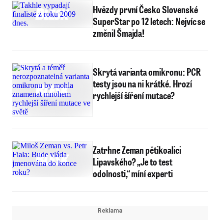
Hvězdy první Česko Slovenské
SuperStar po 12 letech: Nejvíc se
změnil Šmajda!
Skrytá varianta omikronu: PCR
testy jsou na ni krátké. Hrozí
rychlejší šíření mutace?
Zatrhne Zeman pětikoalici
Lipavského? „Je to test
odolnosti,“ míní experti