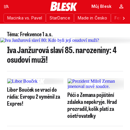
Můj Blesk
Macinka vs. Pavel
StarDance
Made in Česko
Festiva
Téma: Frekvence 1 a.s.
Iva Janžurová slaví 85. narozeniny: 4
osudoví muži!
Libor Bouček se vrací do
Péči o Zemana pojištění
rádia: Evropu 2 vyměnil za
zdaleka nepokryje. Hrad
Expres!
prozradil, kolik platí za
ošetřovatelky