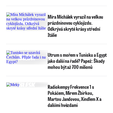
Míra Míchálek vyrazil na velkou
prázdninovou cyklojízdu.
Odkrývá skryté krásy střední
Itálie
Utrum s mořem v Tunisku a Egypt
jako další na řadě? Papež: Škody
mohou být až 700 milionů
Radiokempy Frekvence 1 s
Pokáčem, Mirem Žbirkou,
Martou Jandovou, Xindlem X a
dalšími hvězdami