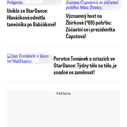
Uniklo ze StarDance:
Významný host na
Hlaváčková odmítla
Žbirkově (†69) pohřbu:
tanečníka po Babčákové!
Zúčastní se i prezidentka
Čaputová!
Porotce Tománek o vztazích ve
StarDance: Týdny tělo na tělo, je
snadné se zamilovat!