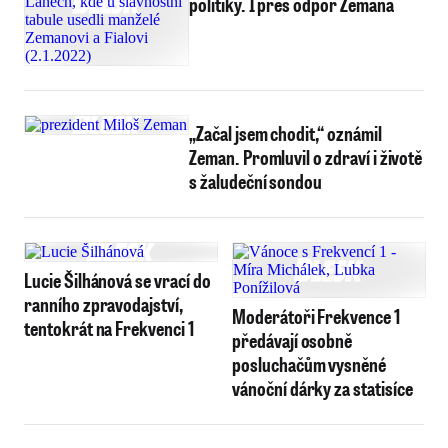
politiky. I přes odpor Zemana
„Začal jsem chodit,“ oznámil
Zeman. Promluvil o zdraví i životě
s žaludeční sondou
Lucie Šilhánová se vrací do
ranního zpravodajství,
Moderátoři Frekvence 1
tentokrát na Frekvenci 1
předávají osobně
posluchačům vysněné
vánoční dárky za statisíce