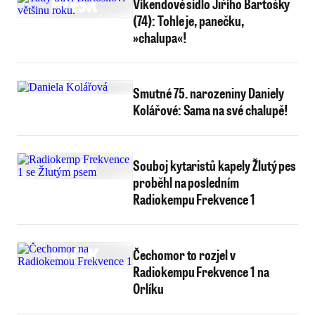
Víkendové sídlo Jiřího Bartošky
(74): Tohle je, panečku,
»chalupa«!
Smutné 75. narozeniny Daniely
Kolářové: Sama na své chalupě!
Souboj kytaristů kapely Žlutý pes
proběhl na posledním
Radiokempu Frekvence 1
Čechomor to rozjel v
Radiokempu Frekvence 1 na
Orlíku