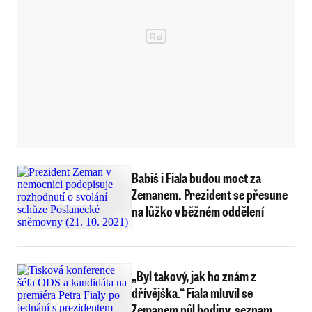
Babiš i Fiala budou moct za
Zemanem. Prezident se přesune
na lůžko v běžném oddělení
„Byl takový, jak ho znám z
dřívějška.“ Fiala mluvil se
Zemanem půl hodiny, seznam