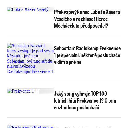
Překvapivý konec Luboše Xavera
Veselého v rozhlase! Herec
Měcháček to předpověděl?
Sebastian: Radiokemp Frekvence
1 je speciální, některé posluchače
vidím a jiné ne
Jaký song vyhraje TOP 100
letních hitů Frekvence 1? O tom
rozhodnou posluchači