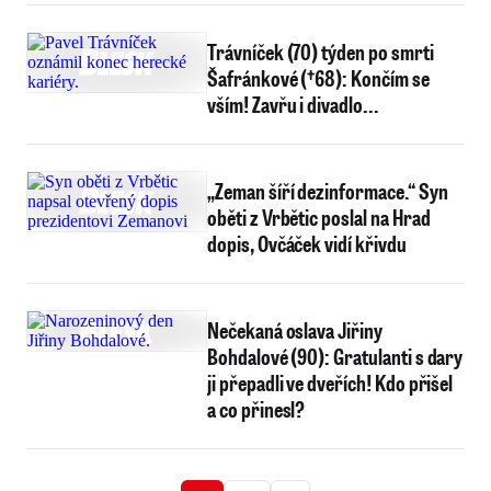
Trávníček (70) týden po smrti
Šafránkové (†68): Končím se
vším! Zavřu i divadlo...
„Zeman šíří dezinformace.“ Syn
oběti z Vrbětic poslal na Hrad
dopis, Ovčáček vidí křivdu
Nečekaná oslava Jiřiny
Bohdalové (90): Gratulanti s dary
ji přepadli ve dveřích! Kdo přišel
a co přinesl?