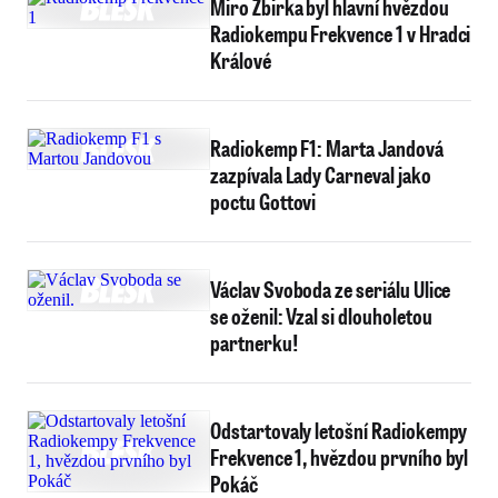
Miro Žbirka byl hlavní hvězdou
Radiokempu Frekvence 1 v Hradci
Králové
Radiokemp F1: Marta Jandová
zazpívala Lady Carneval jako
poctu Gottovi
Václav Svoboda ze seriálu Ulice
se oženil: Vzal si dlouholetou
partnerku!
Odstartovaly letošní Radiokempy
Frekvence 1, hvězdou prvního byl
Pokáč