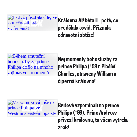
Královna Alžběta II. poté, co
prodělala covid: Přiznala
zdravotní obtíže!
Nej momenty bohoslužby za
prince Philipa (†99): Plačící
Charles, otrávený William a
čiperná královna!
Britové vzpomínali na prince
Philipa (†99): Princ Andrew
přivezl královnu, ta všem vytřela
zrak!