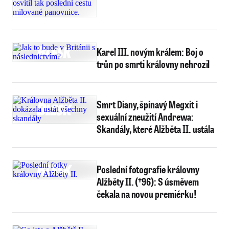
Karel III. novým králem: Boj o
trůn po smrti královny nehrozil
Smrt Diany, špinavý Megxit i
sexuální zneužití Andrewa:
Skandály, které Alžběta II. ustála
Poslední fotografie královny
Alžběty II. (†96): S úsměvem
čekala na novou premiérku!