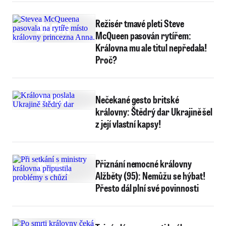
Režisér tmavé pleti Steve
McQueen pasován rytířem:
Královna mu ale titul nepředala!
Proč?
Nečekané gesto britské
královny: Štědrý dar Ukrajině šel
z její vlastní kapsy!
Přiznání nemocné královny
Alžběty (95): Nemůžu se hýbat!
Přesto dál plní své povinnosti