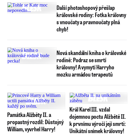
Další photoshopový přešlap
královské rodiny: Fotka královny
s vnoučaty a pravnoučaty plná
chyb!
Nová skandální kniha o královské
rodině: Podraz se smrtí
královny! A vymytí Harryho
mozku armádou terapeutů
Král Karel III. vzdal
Památka Alžběty II. a
dojemnou poctu Alžbětě II.
propastný rozdíl: Důstojný
k prvnímu výročí její smrti:
William, vyvrhel Harry!
Unikátní snímek královny!