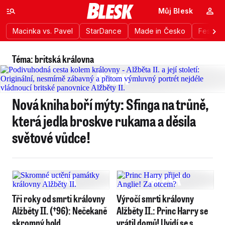
Můj Blesk
Macinka vs. Pavel
StarDance
Made in Česko
Festiva
Téma: britská královna
Nová kniha boří mýty: Sfinga na trůně,
která jedla broskve rukama a děsila
světové vůdce!
Tři roky od smrti královny
Výročí smrti královny
Alžběty II. (†96): Nečekaně
Alžběty II.: Princ Harry se
skromný hold
vrátil domů! Uvidí se s