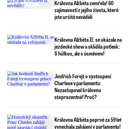
Královna Alžběta zemřela! 60
zajímavostí z jejího života, které
jste určitě nevěděli
Královna Alžběta II. se ukázala na
jezdecké show a sklidila potlesk:
S hůlkou, ale s úsměvem!
Jindřich Forejt o vystoupení
Charlese v parlamentu:
Nezastupoval královnu
stoprocentně! Proč?
Královna Alžběta poprvé za 59 let
vynechala zahájení v parlamentu!