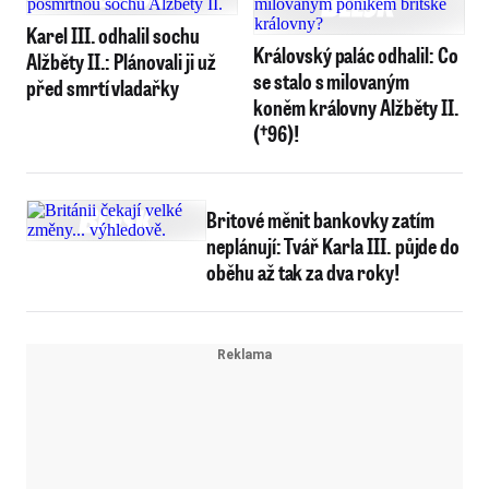
Karel III. odhalil sochu
Královský palác odhalil: Co
Alžběty II.: Plánovali ji už
se stalo s milovaným
před smrtí vladařky
koněm královny Alžběty II.
(†96)!
Britové měnit bankovky zatím
neplánují: Tvář Karla III. půjde do
oběhu až tak za dva roky!