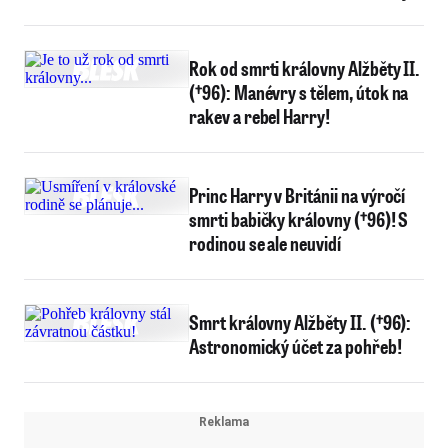
Rok od smrti královny Alžběty II.
(†96): Manévry s tělem, útok na
rakev a rebel Harry!
Princ Harry v Británii na výročí
smrti babičky královny (†96)! S
rodinou se ale neuvidí
Smrt královny Alžběty II. (†96):
Astronomický účet za pohřeb!