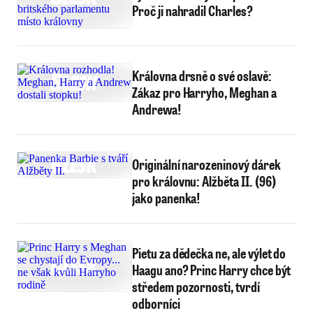
Proč ji nahradil Charles?
Královna drsně o své oslavě:
Zákaz pro Harryho, Meghan a
Andrewa!
Originální narozeninový dárek
pro královnu: Alžběta II. (96)
jako panenka!
Pietu za dědečka ne, ale výlet do
Haagu ano? Princ Harry chce být
středem pozornosti, tvrdí
odborníci