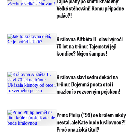
Tajné plány po smrti královny:
Velké stěhování! Komu připadne
palác?!
Královna Alžběta II. slaví výročí
70 let na trůnu: Tajemství její
kondice? Nejen šampus!
Královna slaví sedm dekád na
trůnu: Dojemná pocta otci i
mazlení s rozverným pejskem!
Princ Philip (†99) se králem nikdy
nestal, ale Kate bude královnou?!
Proč ona získá titul?