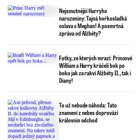
Nejsmutnější Harryho
narozeniny: Tajná hořkosladká
oslava s Meghan! A posmrtná
zpráva od Alžběty?
Fotky, ze kterých mrazí: Princové
William a Harry kráčeli bok po
boku jak za rakví Alžběty II., tak i
Diany!
To už nebude náhoda: Tato
znamení z nebes doprovází
královnin odchod