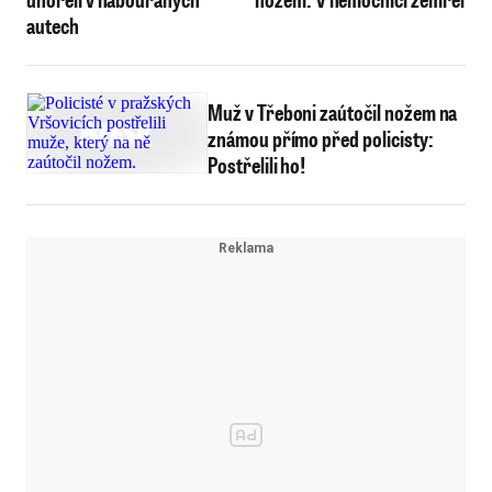
autech
Muž v Třeboni zaútočil nožem na
známou přímo před policisty:
Postřelili ho!