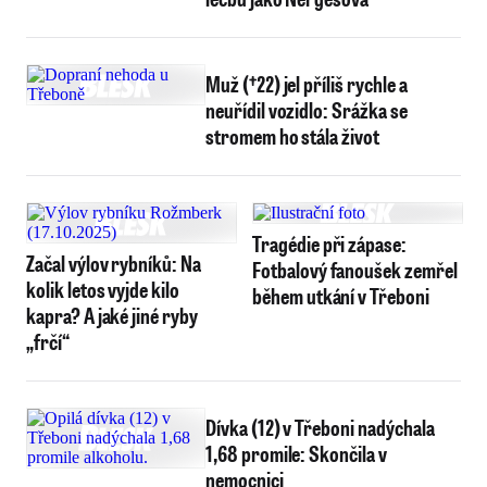
Muž (†22) jel příliš rychle a
neuřídil vozidlo: Srážka se
stromem ho stála život
Tragédie při zápase:
Začal výlov rybníků: Na
Fotbalový fanoušek zemřel
kolik letos vyjde kilo
během utkání v Třeboni
kapra? A jaké jiné ryby
„frčí“
Dívka (12) v Třeboni nadýchala
1,68 promile: Skončila v
nemocnici