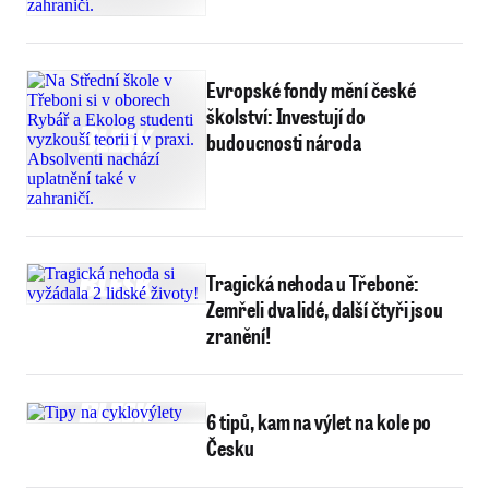
Evropské fondy mění české
školství: Investují do
budoucnosti národa
Tragická nehoda u Třeboně:
Zemřeli dva lidé, další čtyři jsou
zranění!
6 tipů, kam na výlet na kole po
Česku