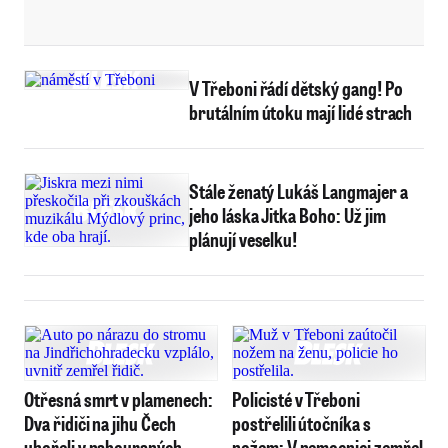
V Třeboni řádí dětský gang! Po
brutálním útoku mají lidé strach
Stále ženatý Lukáš Langmajer a
jeho láska Jitka Boho: Už jim
plánují veselku!
Otřesná smrt v plamenech:
Policisté v Třeboni
Dva řidiči na jihu Čech
postřelili útočníka s
uhořeli v nabouraných
nožem: V nemocnici zemřel