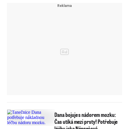
Dana bojuje s nádorem mozku:
Čas utíká mezi prsty! Potřebuje
léčbu jako Něrgešová