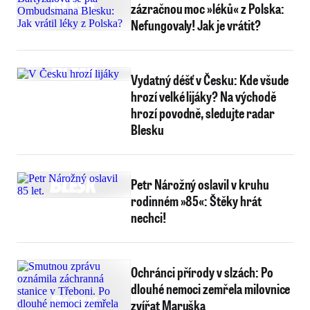
zázračnou moc »léků« z Polska:
Nefungovaly! Jak je vrátit?
Vydatný déšť v Česku: Kde všude
hrozí velké lijáky? Na východě
hrozí povodně, sledujte radar
Blesku
Petr Nárožný oslavil v kruhu
rodinném »85«: Štěky hrát
nechci!
Ochránci přírody v slzách: Po
dlouhé nemoci zemřela milovnice
zvířat Maruška