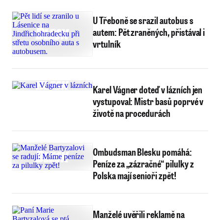
U Třeboně se srazil autobus s
autem: Pět zraněných, přistával i
vrtulník
Karel Vágner doteď v lázních jen
vystupoval: Mistr basů poprvé v
životě na procedurách
Ombudsman Blesku pomáhá:
Peníze za „zázračné“ pilulky z
Polska mají senioři zpět!
Manželé uvěřili reklamě na