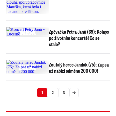
Zpěvačka Petra Janů (69): Kolaps
po životním koncertě! Co se
stalo?
Zoufalý herec Jandák (75): Za psa
už nabízí odměnu 200 000!
1
2
3