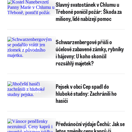
Slavný svatostánek v Chlumu u
Třeboně poničil požár: Škoda za
miliony, lidé nabízejí pomoc
Schwarzenbergové přišli o
účelově zabavené zámky, rybníky
i hájovny: U koho skončil
rozsáhlý majetek?
Pejsek v obci Cep spadl do
hluboké studny: Zachránili ho
hasiči
Předvánoční výdaje Čechů: Jak se
letos změnily ceny kaprů či