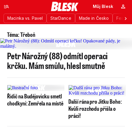
Můj Blesk
Macinka vs. Pavel
StarDance
Made in Česko
Festiva
Téma: Třeboň
Petr Nárožný (88) odmítl operaci
krčku. Mám smůlu, hlesl smutně
Řidič na Budějovicku smetl
Další rána pro Jitku Boho:
chodkyni: Zemřela na místě
Kvůli rozchodu přišla o
práci!