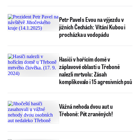
Petr Pavel s Evou na výjezdu v
jižních Čechách: Vítání Kubou i
procházka u vodopádu
Hasiči v hořícím domě v
záplavové oblasti u Třeboně
nalezli mrtvolu: Zásah
komplikovalo i 15 agresivních psů
Vážná nehoda dvou aut u
Třeboně: Pět zraněných!