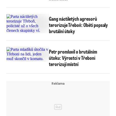
Gang náctiletých agresorů
terorizuje Třeboň: Oběti popsaly
brutální útoky
Petr promluvil o brutálním
útoku: Výrostci v Třeboni
terorizují místní