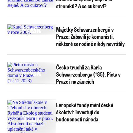
stromků? A co cukroví?
Majetky Schwarzenbergů v
Praze: Zabavili je komunisti,
některé se rodině nikdy nevrátily
Česko truchlí za Karla
Schwarzenberga (†85): Pieta v
Praze i na zámcích
Evropské fondy mění české
školství: Investují do
budoucnosti národa