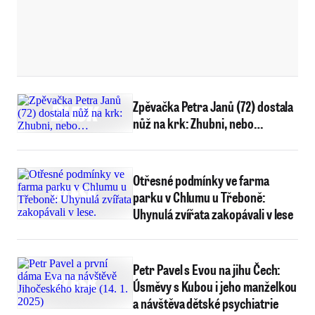
Zpěvačka Petra Janů (72) dostala
nůž na krk: Zhubni, nebo…
Otřesné podmínky ve farma
parku v Chlumu u Třeboně:
Uhynulá zvířata zakopávali v lese
Petr Pavel s Evou na jihu Čech:
Úsměvy s Kubou i jeho manželkou
a návštěva dětské psychiatrie