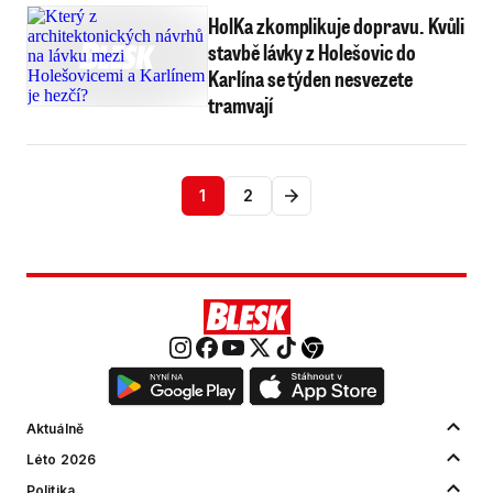
HolKa zkomplikuje dopravu. Kvůli
stavbě lávky z Holešovic do
Karlína se týden nesvezete
tramvají
1
2
Aktuálně
Léto 2026
Politika