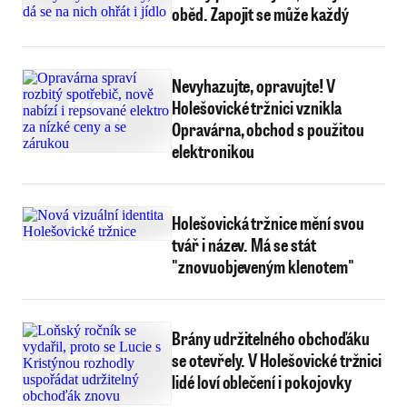
oběd. Zapojit se může každý
Nevyhazujte, opravujte! V
Holešovické tržnici vznikla
Opravárna, obchod s použitou
elektronikou
Holešovická tržnice mění svou
tvář i název. Má se stát
"znovuobjeveným klenotem"
Brány udržitelného obchoďáku
se otevřely. V Holešovické tržnici
lidé loví oblečení i pokojovky