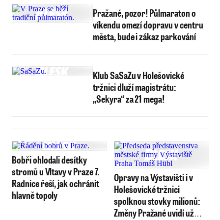
Pražané, pozor! Půlmaraton o
víkendu omezí dopravu v centru
města, bude i zákaz parkování
Klub SaSaZu v Holešovické
tržnici dluží magistrátu:
„Sekyra“ za 21 mega!
Bobři ohlodali desítky
stromů u Vltavy v Praze 7.
Opravy na Výstavišti i v
Radnice řeší, jak ochránit
Holešovické tržnici
hlavně topoly
spolknou stovky milionů:
Změny Pražané uvidí už