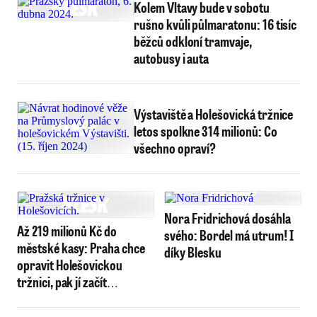
Kolem Vltavy bude v sobotu
rušno kvůli půlmaratonu: 16 tisíc
běžců odkloní tramvaje,
autobusy i auta
Výstaviště a Holešovická tržnice
letos spolkne 314 milionů: Co
všechno opraví?
Nora Fridrichová dosáhla
Až 219 milionů Kč do
svého: Bordel má utrum! I
městské kasy: Praha chce
díky Blesku
opravit Holešovickou
tržnici, pak jí začít
pronajímat