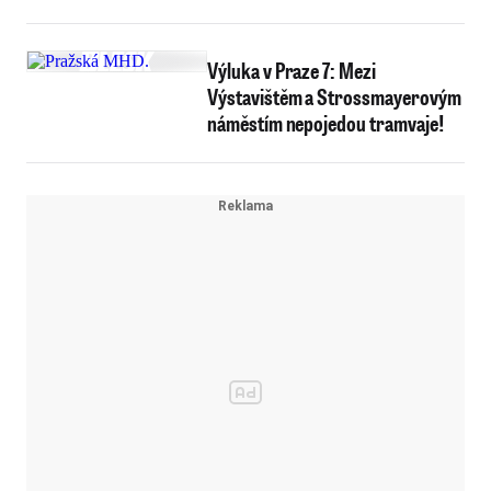
letos
Výluka v Praze 7: Mezi
Výstavištěm a Strossmayerovým
náměstím nepojedou tramvaje!