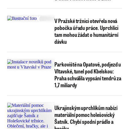
V Pražské tržnici otevřela nová
pobočka úřadu práce. Uprchlíci
tam mohou žádat o humanitární
dávku
Parkoviště na Opatově, podjezd u
Vltavské, tunel pod Kbelskou:
Praha schválila vypsání tendrů za
1,7 miliardy
Ukrajinským uprchlíkům nabízí
materiální pomoc holešovický
Šatník. Chybí spodní prádlo a
hračky