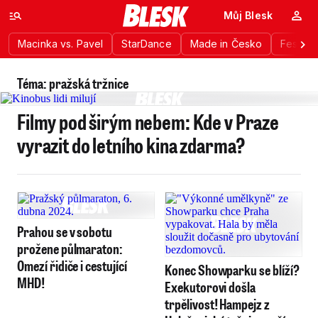
Můj Blesk
Macinka vs. Pavel
StarDance
Made in Česko
Festiva
Téma: pražská tržnice
Filmy pod širým nebem: Kde v Praze
vyrazit do letního kina zdarma?
Prahou se v sobotu
prožene půlmaraton:
Omezí řidiče i cestující
Konec Showparku se blíží?
MHD!
Exekutorovi došla
trpělivost! Hampejz z