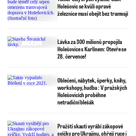
Holešovic se kvůli opravě
železnice musí obejít bez tramvají
Lávka za 300 milionů propojila
Holešovice s Karlínem: Otevře se
28. července!
Oblečení, nábytek, šperky, knihy,
workshopy, hudba : V pražských
Holešovicích proběhne
netradiční blešák
Pražští skauti vyrábí zákopové
svíčky pro Ukrajinu, ohřejí ruce i