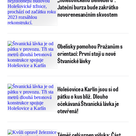
Jateční burza bude zakrátko
novorenesančním skvostem
Obelisky pomohou Pražanům s
orientací: První stojí u nové
Štvanické lávky
Holešovice a Karlín jsou si od
pátku o kus blíž. Dlouho
očekávaná Štvanická lávka je
otevřená!
Téměř celý srpen výluka: Část