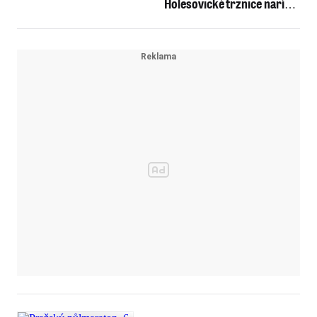
Holešovické tržnice nařídil
vystěhovat