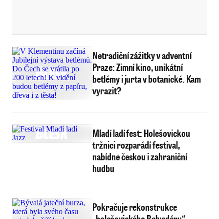
Netradiční zážitky v adventní
Praze: Zimní kino, unikátní
betlémy i jurta v botanické. Kam
vyrazit?
Mladí ladí fest: Holešovickou
tržnici rozparádí festival,
nabídne českou i zahraniční
hudbu
Pokračuje rekonstrukce
„holešovického Belvedéru“.