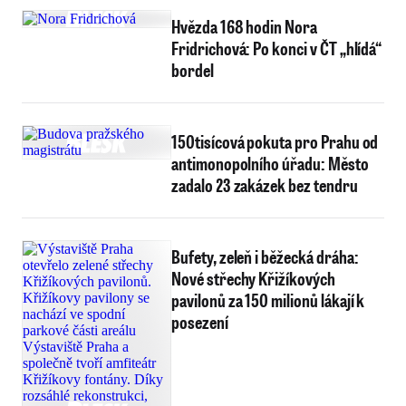
Hvězda 168 hodin Nora
Fridrichová: Po konci v ČT „hlídá“
bordel
150tisícová pokuta pro Prahu od
antimonopolního úřadu: Město
zadalo 23 zakázek bez tendru
Bufety, zeleň i běžecká dráha:
Nové střechy Křižíkových
pavilonů za 150 milionů lákají k
posezení