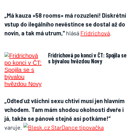
„Má kauza »58 rooms« má rozuzlení! Diskrétní
vstup do ilegálního nevěstince se dostal až do
novin, a tak má utrum,“
hlásá
Fridrichová
.
Fridrichová po konci v ČT: Spojila se
s bývalou hvězdou Novy
„Odteď už všichni sexu chtiví musí jen hlavním
vchodem. Tam mám shodou okolností dveře i
já, takže se pánové stejně asi potkáme!“
varuje.