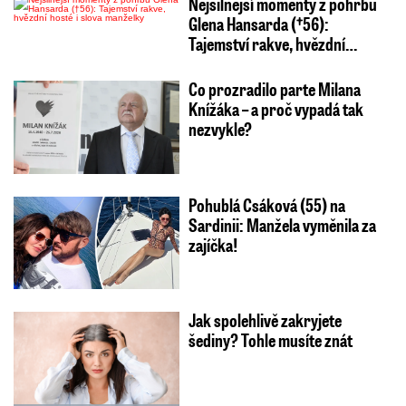
Nejsilnější momenty z pohřbu
Glena Hansarda (†56):
Tajemství rakve, hvězdní…
Co prozradilo parte Milana
Knížáka – a proč vypadá tak
nezvykle?
Pohublá Csáková (55) na
Sardinii: Manžela vyměnila za
zajíčka!
Jak spolehlivě zakryjete
šediny? Tohle musíte znát