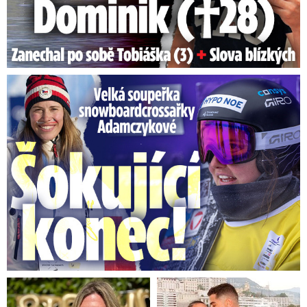
Velká soupeřka Adamczykové: Šokující konec!