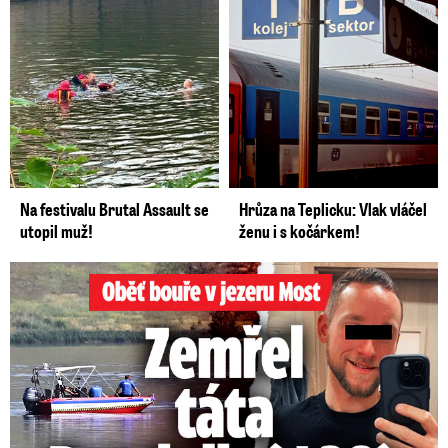
Na festivalu Brutal Assault se
Hrůza na Teplicku: Vlak vláčel
utopil muž!
ženu i s kočárkem!
Oběť bouře v jezeru Most: Zemřel táta Dominik (†28)