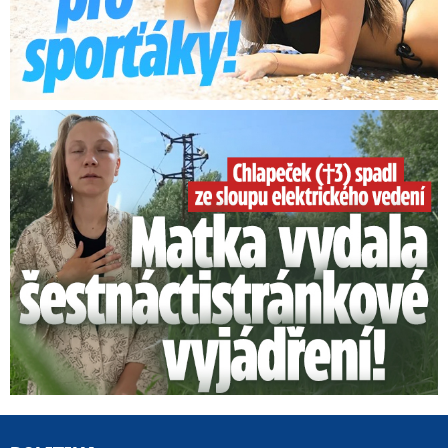
Smrtelný pád chlapce: Matka vydala vyjádření na 16 stran