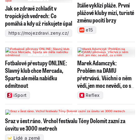
Itálie vyklízí pláže. První
Jak se zdravě zchladit v
plážové kluby mizí, turisté
tropických vedrech: Co
změnu pocítí brzy
pomáhá a kdy už riskujete úpal
e15
https://mojezdravi.zeny.cz/
Fotbalové přestupy ONLINE:
Marek Adamczyk:
Slavný klub chce Mercada,
Problém na DAMU
Sparta ale měla nabídku
přetrvává. Všichni o něm
odmítnout
vědí, jen moc nevědí, co s
ním
iSport
Reflex
Sraz v šest ráno. Vrchol festivalu Tóny Dolomit zazní za
úsvitu ve 3000 metrech
Lidé a země