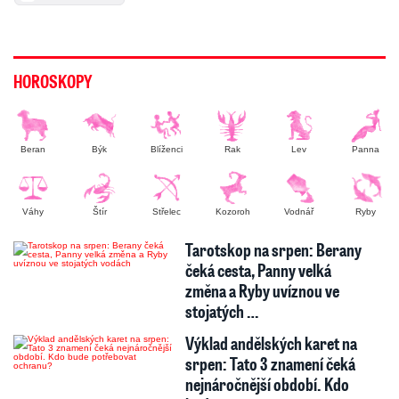
HOROSKOPY
Beran
Býk
Blíženci
Rak
Lev
Panna
Váhy
Štír
Střelec
Kozoroh
Vodnář
Ryby
Tarotskop na srpen: Berany
čeká cesta, Panny velká
změna a Ryby uvíznou ve
stojatých …
Výklad andělských karet na
srpen: Tato 3 znamení čeká
nejnáročnější období. Kdo