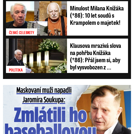
Minulost Milana Knížáka
(†86): 10 let soudů s
Krampolem o majetek!
ČESKÉ CELEBRITY
Klausova mrazivá slova
na pohřbu Knížáka
(†86): Přál jsem si, aby
byl vysvobozen z ...
POLITIKA
Maskovaní muži napadli Jaromíra Soukupa: Krvavá nakládačka