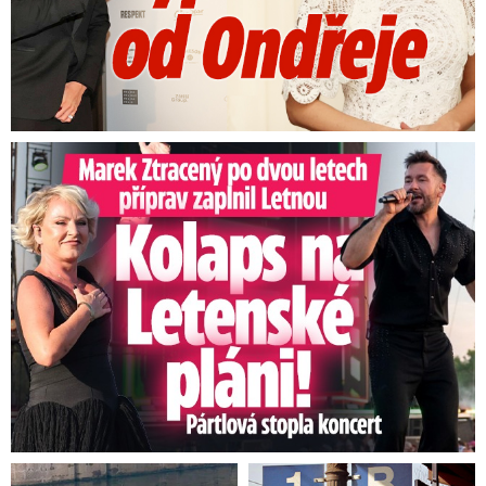
Marek Ztracený na Letné: Pártlová stopla koncert