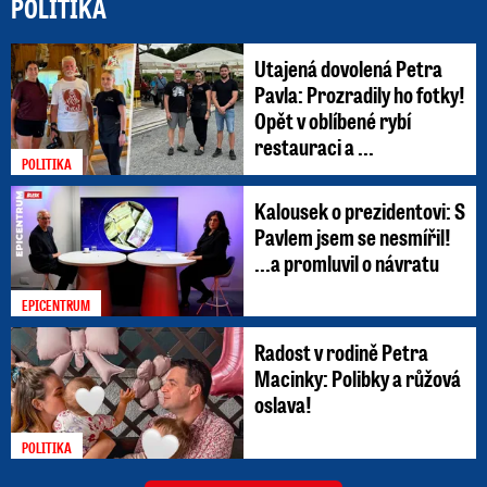
POLITIKA
Utajená dovolená Petra
Pavla: Prozradily ho fotky!
Opět v oblíbené rybí
restauraci a ...
POLITIKA
Kalousek o prezidentovi: S
Pavlem jsem se nesmířil!
...a promluvil o návratu
EPICENTRUM
Radost v rodině Petra
Macinky: Polibky a růžová
oslava!
POLITIKA