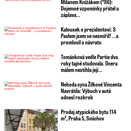
Milanem Knížákem (†86):
Dojemné vzpomínky přátel a
záplava…
Kalousek o prezidentovi: S
Pavlem jsem se nesmířil! ...a
promluvil o návratu
Tománková vedle Partie dva
roky tajně studovala. Dcera
málem nestihla její…
Nehoda syna Žilkové Vincenta
Navrátila: Výbuch v autě
odnesl rozkrok
Prodej atypického bytu 114
m², Praha 5, Smíchov