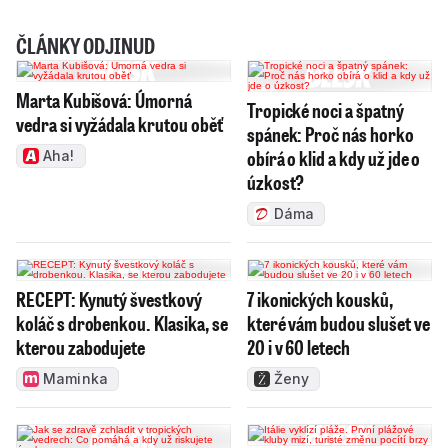
ČLÁNKY ODJINUD
Marta Kubišová: Úmorná
Tropické noci a špatný
vedra si vyžádala krutou oběť
spánek: Proč nás horko
obírá o klid a kdy už jde o
Aha!
úzkost?
Dáma
RECEPT: Kynutý švestkový
7 ikonických kousků,
koláč s drobenkou. Klasika, se
které vám budou slušet ve
kterou zabodujete
20 i v 60 letech
Maminka
Ženy