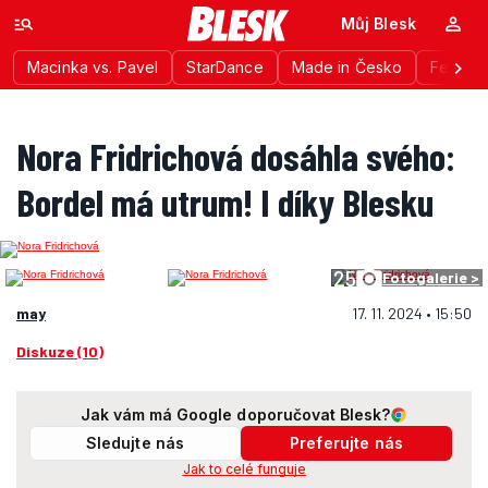
Můj Blesk
Macinka vs. Pavel
StarDance
Made in Česko
Festiva
Nora Fridrichová dosáhla svého:
Bordel má utrum! I díky Blesku
25
Fotogalerie >
may
17. 11. 2024 • 15:50
Diskuze (10)
Jak vám má Google doporučovat Blesk?
Sledujte nás
Preferujte nás
Jak to celé funguje