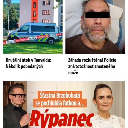
Brutální útok v Tanvaldu:
Záhada rozluštěna! Policie
Několik pobodaných
zná totožnost zmateného
muže
Šťastná Brzobohatá se pochlubila fotkou: Rýpanec od Ondřeje