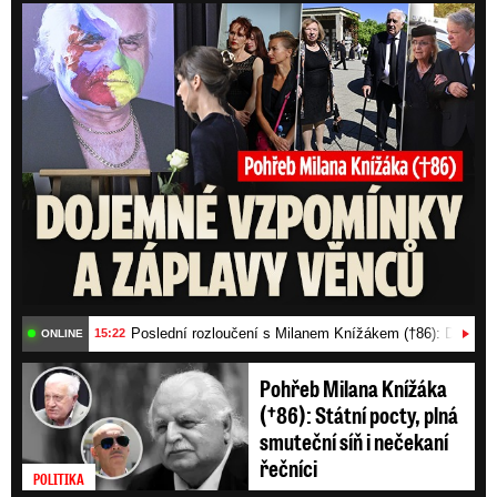
Posl
Poslední rozloučení s Milanem Knížákem (†86): Dojemn
15:22
ONLINE
Pohřeb Milana Knížáka
(†86): Státní pocty, plná
smuteční síň i nečekaní
řečníci
POLITIKA