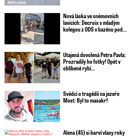
REKLAMA
Nová láska ve sněmovních
lavicích: Decroix s mladým
kolegou z ODS v bazénu pod…
Utajená dovolená Petra Pavla:
Prozradily ho fotky! Opět v
oblíbené rybí…
Svědci o tragédii na jezeře
Most: Byl to masakr!
Alena (45) si barví vlasy roky