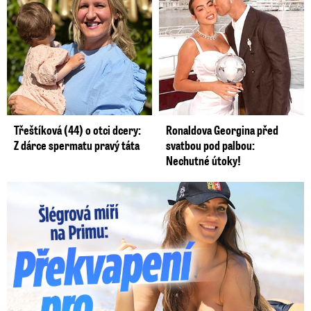
Třeštíková (44) o otci dcery:
Ronaldova Georgina před
Z dárce spermatu pravý táta
svatbou pod palbou:
Nechutné útoky!
Lucie Šlégrová míří na Primu. Překvapení pro sporťáky!