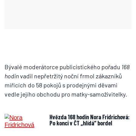
Bývalé moderátorce publicistického pořadu
168
hodin
vadil nepřetržitý noční frmol zákazníků
mířících do 58 pokojů s prodejnými děvami
vedle jejího obchodu pro matky-samoživitelky.
Hvězda 168 hodin Nora Fridrichová:
Po konci v ČT „hlídá“ bordel