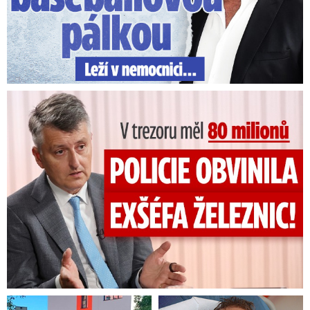
V trezoru měl 80 milionů: Policie obvinila exšéfa železnic!