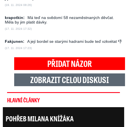
(19. 11. 2024 08:26)
krapotkin:
Má teď na svědomí 58 nezaměstnaných děvčat.
Měla by jim platit dávky.
(17. 11. 2024 17:32)
Fakjunen:
A její bordel se starými hadrami bude teď vzkvétat 👎
(17. 11. 2024 17:23)
PŘIDAT NÁZOR
ZOBRAZIT CELOU DISKUSI
HLAVNÍ ČLÁNKY
POHŘEB MILANA KNÍŽÁKA