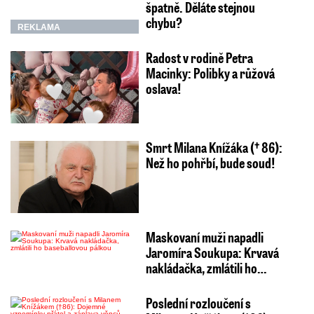
špatně. Děláte stejnou
chybu?
REKLAMA
Radost v rodině Petra
Macinky: Polibky a růžová
oslava!
Smrt Milana Knížáka († 86):
Než ho pohřbí, bude soud!
Maskovaní muži napadli
Jaromíra Soukupa: Krvavá
nakládačka, zmlátili ho…
Poslední rozloučení s