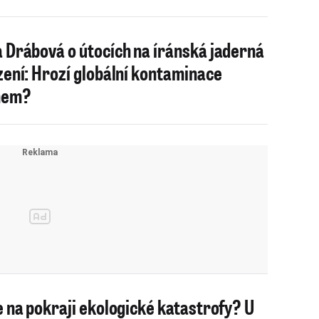
 Drábová o útocích na íránská jaderná
zení: Hrozí globální kontaminace
nem?
e na pokraji ekologické katastrofy? U