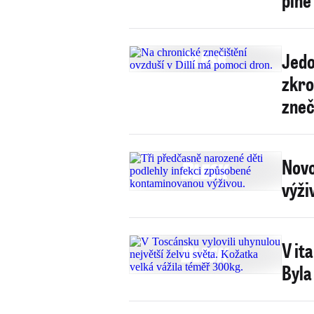
Jedo
zkro
zneč
Novo
výži
V it
Byla