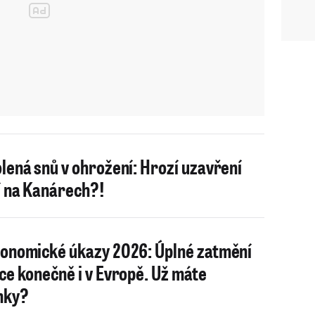
lená snů v ohrožení: Hrozí uzavření
í na Kanárech?!
onomické úkazy 2026: Úplné zatmění
ce konečně i v Evropě. Už máte
nky?