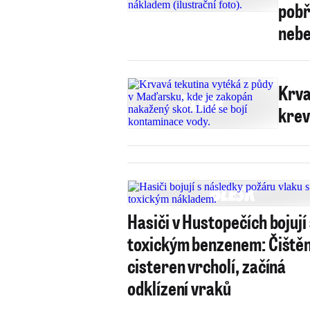
pobř
neb
Krva
krev,
Hasiči v Hustopečích bojují
toxickým benzenem: Čištěn
cisteren vrcholí, začíná
odklízení vraků