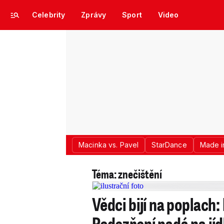
Celebrity
Zprávy
Sport
Video
Macinka vs. Pavel
StarDance
Made i
Téma: znečištění
Vědci bijí na poplach
Podezření padá na jí