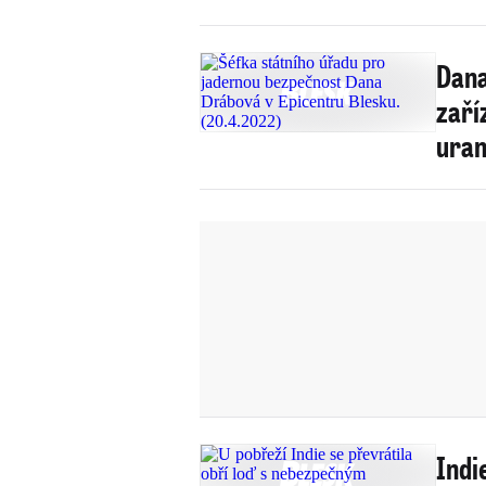
Dana
zaří
ura
Indi