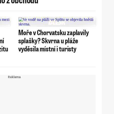
Moře v Chorvatsku zaplavily
ní
splašky? Skvrna u pláže
zitu
vyděsila místní i turisty