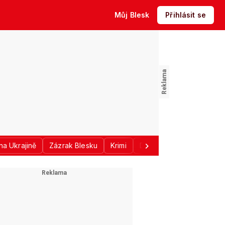
Můj Blesk
Přihlásit se
na Ukrajině
Zázrak Blesku
Krimi
Donald Trump
Sport