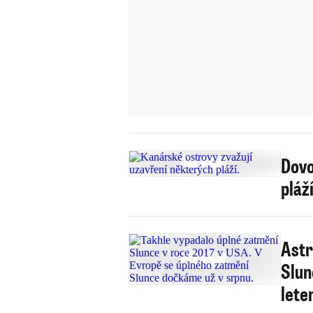
Dovo
pláž
Astr
Slun
lete