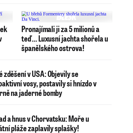
sek
Pronajímali ji za 5 milionů a
v
teď... Luxusní jachta shořela u
španělského ostrova!
é zděšení v USA: Objevily se
oaktivní vosy, postavily si hnízdo v
rně na jaderné bomby
d a hnus v Chorvatsku: Moře u
átní pláže zaplavily splašky!