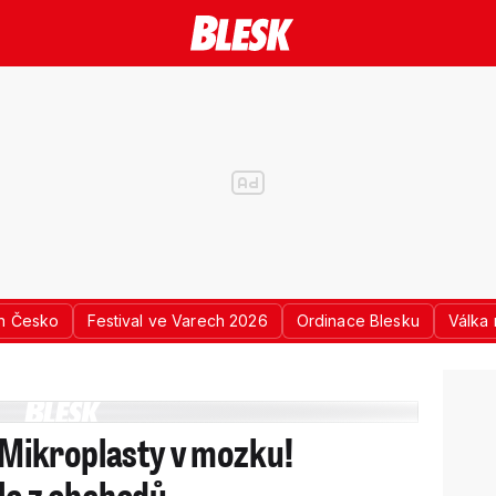
n Česko
Festival ve Varech 2026
Ordinace Blesku
Válka 
: Mikroplasty v mozku!
dlo z obchodů