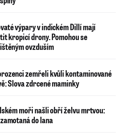
vaté výpary v indickém Dillí mají
tit kropicí drony. Pomohou se
ištěným ovzduším
rozenci zemřeli kvůli kontaminované
vě: Slova zdrcené maminky
alském moři našli obří želvu mrtvou:
 zamotaná do lana