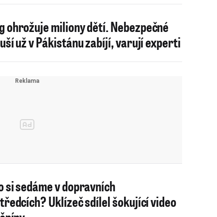
 ohrožuje miliony dětí. Nebezpečné
uší už v Pákistánu zabíjí, varují experti
o si sedáme v dopravních
tředcích? Uklízeč sdílel šokující video
 špíny