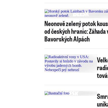
Neonově zelený potok kou
od českých hranic: Záhada 
Bavorských Alpách
Velk
radi
tová
Smra
unik