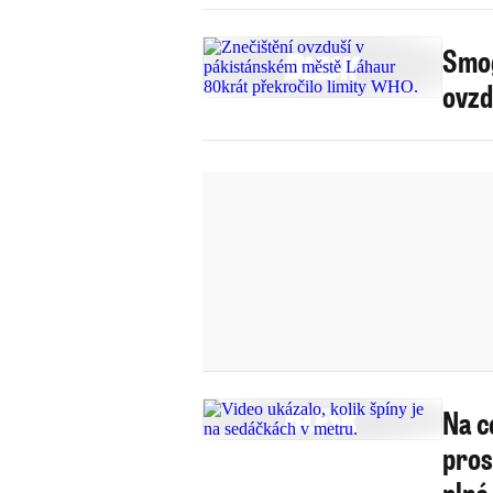
Smog
ovzd
Na c
pros
plné