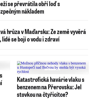
eží se převrátila obří loď s
ezpečným nákladem
vá hrůza v Maďarsku: Ze země vyvěrá
 lidé se bojí o vodu i zdraví
 s
Katastrofická havárie vlaku s
í
benzenem na Přerovsku: Jel
stovkou na čtyřicítce?