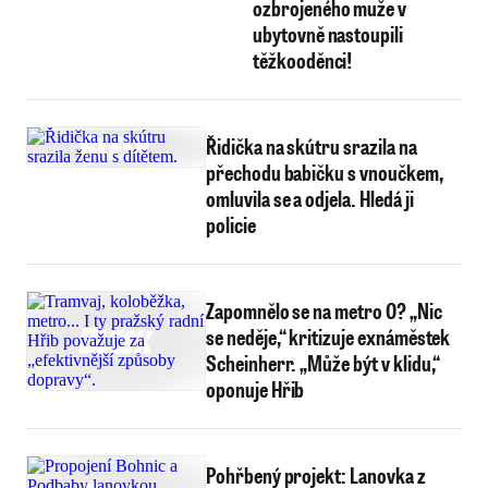
ozbrojeného muže v
ubytovně nastoupili
těžkooděnci!
Řidička na skútru srazila na
přechodu babičku s vnoučkem,
omluvila se a odjela. Hledá ji
policie
Zapomnělo se na metro O? „Nic
se neděje,“ kritizuje exnáměstek
Scheinherr. „Může být v klidu,“
oponuje Hřib
Pohřbený projekt: Lanovka z