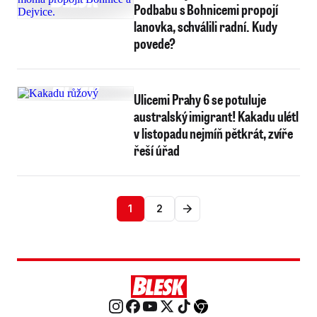
Podbabu s Bohnicemi propojí
lanovka, schválili radní. Kudy
povede?
Ulicemi Prahy 6 se potuluje
australský imigrant! Kakadu ulétl
v listopadu nejmíň pětkrát, zvíře
řeší úřad
1
2