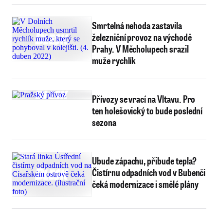
Smrtelná nehoda zastavila
železniční provoz na východě
Prahy. V Měcholupech srazil
muže rychlík
Přívozy se vrací na Vltavu. Pro
ten holešovický to bude poslední
sezona
Ubude zápachu, přibude tepla?
Čistírnu odpadních vod v Bubenči
čeká modernizace i smělé plány