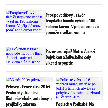
Protipovodňový uzávěr
trojského kanálu vyšel na 190
milionů korun. V případě nouze
pomůže s velkou vodou
Pozor cestující! Metro A mezi
Dejvickou a Želivského celý
víkend nepojede
Přívozy v Praze slaví 20 let!
Praha chystá oslavu:
Historické lodě, autobusy a
projížďky zdarma
Poplach v Podbabě: Na