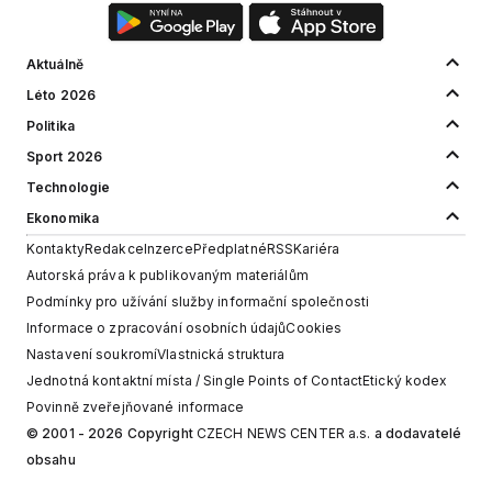
Aktuálně
Léto 2026
Politika
Sport 2026
Technologie
Ekonomika
Kontakty
Redakce
Inzerce
Předplatné
RSS
Kariéra
Autorská práva k publikovaným materiálům
Podmínky pro užívání služby informační společnosti
Informace o zpracování osobních údajů
Cookies
Nastavení soukromí
Vlastnická struktura
Jednotná kontaktní místa / Single Points of Contact
Etický kodex
Povinně zveřejňované informace
© 2001 - 2026 Copyright
CZECH NEWS CENTER a.s.
a dodavatelé
obsahu