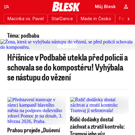
Můj Blesk
Macinka vs. Pavel
StarDance
Made in Česko
Festiva
Téma: podbaba
Hříšnice v Podbabě utekla před policií a
schovala se do kompostéru! Vyhýbala
se nástupu do vězení
Řidič dodávky dostal
záchvat a ztratil kontrolu:
Prahou projede „Duševní
Tramvaj jeho vůz