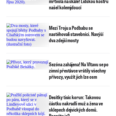
mrtvola na skále! Lidskou kostru
našel kolemjdoucí
Mezi Troju a Podbabu se
nastěhovali stavebníci. Navýší
dva zdejší mosty
Sezóna zahájena! Na Vltavu se po
zimní přestávce vrátily všechny
přívozy, využít jich lze osm
Desítky tisíc korun: Takovou
částku nakradli muž a žena ve
sklepech dejvických domů.
Poznáte je?