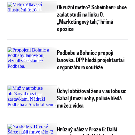
Okružní metro? Scheinherr chce
zadat studii na linku O.
„Marketingový tah,“ hřímá
opozice
Podbabu a Bohnice propojí
lanovka. DPP hledá projektanta i
organizátora soutěže
Úchyl obtěžoval ženu v autobuse:
Sahal jí mezi nohy, policie hledá
muže z videa
Hrůzný nález v Praze 6: Další