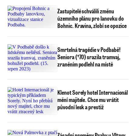
Zastupitelé schválili změnu
územního plánu pro lanovku do
Bohnic. Kravina, zlobí se opozice
Smrtelná tragédie v Podbabě!
Seniora (†70) srazila tramvaj,
zraněním podlehl na místě
Klenot Sorely hotel Internacionál
mění majitele. Chce mu vrátit
původní lesk a prestiž
Zásadní proměny Prahy u Vltavy.