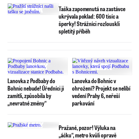
Taška zapomenutá na zastávce
ukrývala poklad: 600 tisíc a
šperky! Strážníci rozlouskli
spletitý příběh
Lanovka z Podbaby do
Lanovka do Bohnic v
Bohnic nebude! Úředníci ji
ohrožení? Projekt se nelíbí
zamítli, způsobila by
vedení Prahy 6, neřeší
„nevratné změny“
parkování
Pražané, pozor! Výluka na
„áčku“, metro kvůli opravě