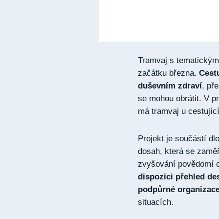
Tramvaj s tematickým 
začátku března
. Cest
duševním zdraví
, př
se mohou obrátit. V p
má tramvaj u cestující
Projekt je součástí 
dosah, která se zaměř
zvyšování povědomí 
dispozici přehled de
podpůrné organizac
situacích.