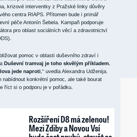
ha, krizové interventky z Pražské linky důvěry
ového centra RIAPS. Přítomen bude i primář
ševní péče Antonín Šebela. Kampaň podporuje
tora pro oblast sociálních věcí a zdravotnictví
ODS).
bližovat pomoc v oblasti duševního zdraví i
 a
Duševní tramvaj je toho skvělým příkladem.
ova jede naproti
,“ uvedla Alexandra Udženija.
en nabídnout konkrétní pomoc, ale také bourat
 říct si o podporu je v pořádku.
Rozšíření D8 má zelenou!
Mezi Zdiby a Novou Vsí
bude šest pruhů, stavět se