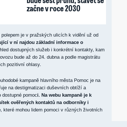
začne v roce 2030
polepem je v pražských ulicích k vidění už od
ující v ní najdou základní informace o
ehled dostupných služeb i konkrétní kontakty, kam
rovozu bude až do 24. dubna a podle magistrátu
ch pozitivní ohlasy.
dlouhodobé kampaně hlavního města Pomoc je na
uje na destigmatizaci duševních obtíží a
o dostupné pomoc
i. Na webu kampaně je k
sítek ověřených kontaktů na odborníky i
e
, které mohou lidem pomoci v různých životních