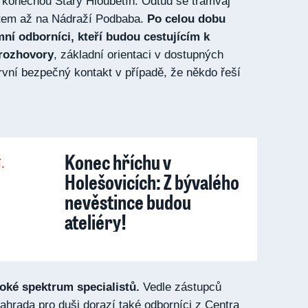
 konečnou Starý Hloubětín. Odtud se tramvaj
tem až na Nádraží Podbaba.
Po celou dobu
ní odborníci, kteří budou cestujícím k
 rozhovory
, základní orientaci v dostupných
rvní bezpečný kontakt v případě, že někdo řeší
Konec hříchu v
Holešovicích: Z bývalého
nevěstince budou
ateliéry!
roké spektrum specialistů.
Vedle zástupců
hrada pro duši dorazí také odborníci z Centra