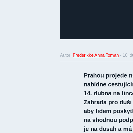
Autor:
Frederikke Anna Toman
-
10. d
Prahou projede n
nabídne cestujíc
14. dubna na linc
Zahrada pro duši
aby lidem poskytl
na vhodnou podp
je na dosah a má 