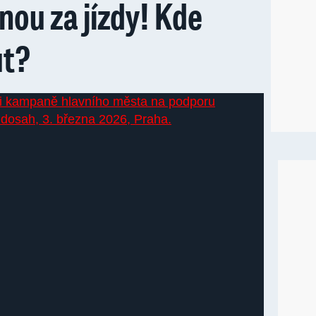
nou za jízdy! Kde
ut?