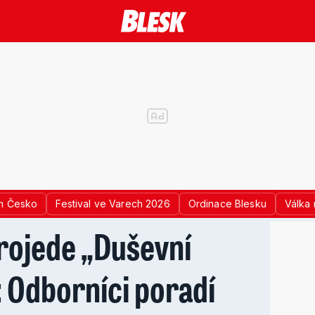
n Česko
Festival ve Varech 2026
Ordinace Blesku
Válka 
rojede „Duševní
 Odborníci poradí