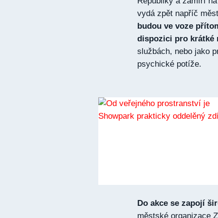
Republiky a zamíří na
vydá zpět napříč měs
budou ve voze přítom
dispozici pro krátké
službách, nebo jako p
psychické potíže.
Do akce se zapojí ši
městské organizace Za