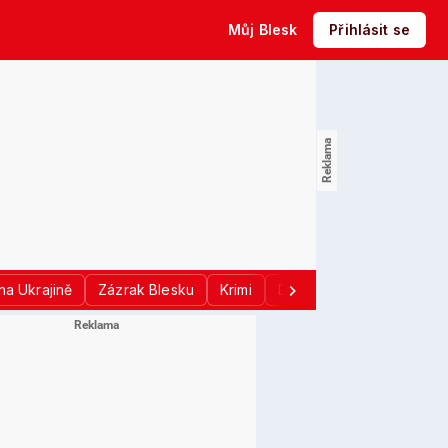
Můj Blesk
Přihlásit se
na Ukrajině
Zázrak Blesku
Krimi
Donald Trump
Sport