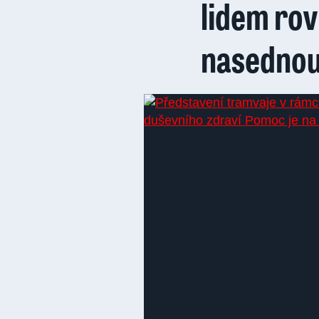
lidem rov
nasedno