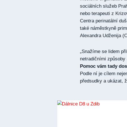
sociálních služeb Pra
nebo terapeuti z Kriz
Centra perinatální du
také náměstkyně primá
Alexandra Udženija (
„Snažíme se lidem při
netradičními způsoby
Pomoc vám tady dosl
Podle ní je cílem nej
předsudky a ukázat, že