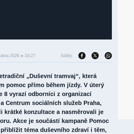
ubna 2026 ● 16:27
Sdílej:
etradiční „Duševní tramvaj“, která
ím pomoc přímo během jízdy. V úterý
e 8 vyrazí odborníci z organizací
 a Centrum sociálních služeb Praha,
i krátké konzultace a nasměrovali je
oru. Akce je součástí kampaně Pomoc
přiblížit téma duševního zdraví i těm,