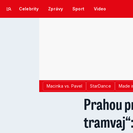
Celebrity
Zprávy
Sport
Video
Macinka vs. Pavel
StarDance
Made i
Prahou p
tramvaj“: