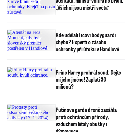
atentátu, ministr vnitra ho brání:
„Všichni jsou mistři světa“
Kde udělali Ficovi bodyguardi
chybu? Experti o zásahu
ochranky při útoku v Handlové
Princ Harry prohrál soud: Dejte
mi jeho jméno! Zaplatí 30
milionů?
Putinova garda drsně zasáhla
proti ochráncům přírody,
vzduchem létaly obušky i
dýmovnice