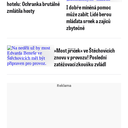
hotelu: Ochranka brutálně
I dobře míněná pomoc
zmlátila hosty
může zabít: Lidé berou
mláďata srnek a zajíců
zbytečně
»Most jiřiček« ve Štěchovicích
znovu v provozu! Poslední
zatěžovací zkoušku zvládl