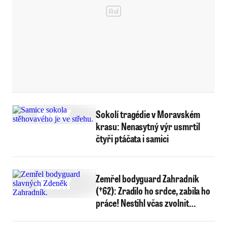
Sokolí tragédie v Moravském
krasu: Nenasytný výr usmrtil
čtyři ptáčata i samici
Zemřel bodyguard Zahradník
(†62): Zradilo ho srdce, zabila ho
práce! Nestihl včas zvolnit…