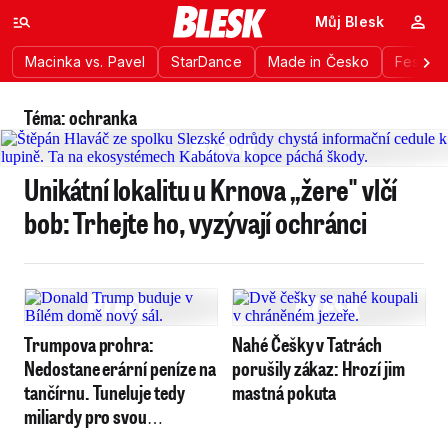
Můj Blesk
Macinka vs. Pavel
StarDance
Made in Česko
Festiva
Téma: ochranka
Unikátní lokalitu u Krnova „žere" vlčí
bob: Trhejte ho, vyzývají ochránci
Trumpova prohra:
Nahé Češky v Tatrách
Nedostane erární peníze na
porušily zákaz: Hrozí jim
tančírnu. Tuneluje tedy
mastná pokuta
miliardy pro svou
ochranku?