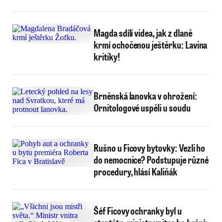
Magda sdílí videa, jak z dlaně
krmí ochočenou ještěrku: Lavina
kritiky!
Brněnská lanovka v ohrožení:
Ornitologové uspěli u soudu
Rušno u Ficovy bytovky: Vezli ho
do nemocnice? Podstupuje různé
procedury, hlásí Kaliňák
Šéf Ficovy ochranky byl u