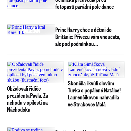
fotopastí parádní pole dance
Princ Harry chce s dětmi do
Británie: Přivezu vám vnoučata,
ale pod podmínkou...
Skončila i kvůli slovům
Obžalovali řidiče
Turka o popálené Natálce!
prezidenta Pavla. Za
Laurenčíkovou nahradila
nehodu v opilosti na
ve Strakovce Malá
Náchodsku