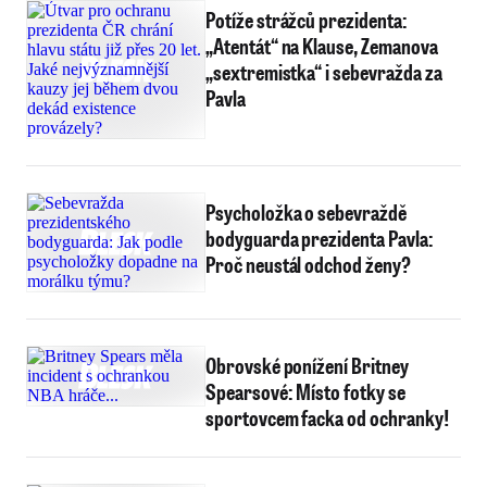
Potíže strážců prezidenta:
„Atentát“ na Klause, Zemanova
„sextremistka“ i sebevražda za
Pavla
Psycholožka o sebevraždě
bodyguarda prezidenta Pavla:
Proč neustál odchod ženy?
Obrovské ponížení Britney
Spearsové: Místo fotky se
sportovcem facka od ochranky!