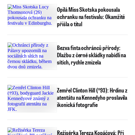
Opilá Miss Skotska pokousala
ochranku na festivalu: Okamžitě
přišla o titul
Bezva finta ochránců přírody:
Dlažbu z černé skládky nabídli na
sítích, rychle zmizela
Zemřel Clinton Hill (†93): Hrdinu z
atentátu na Kennedyho proslavila
ikonická fotografie
Režisérka Tereza Kopáčová: Při