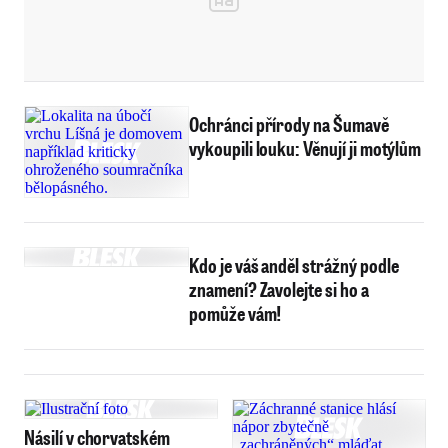
Ochránci přírody na Šumavě
vykoupili louku: Věnují ji motýlům
Kdo je váš anděl strážný podle
znamení? Zavolejte si ho a
pomůže vám!
Násilí v chorvatském