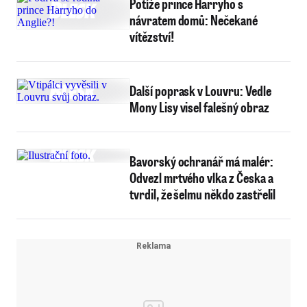
Potíže prince Harryho s
návratem domů: Nečekané
vítězství!
Další poprask v Louvru: Vedle
Mony Lisy visel falešný obraz
Bavorský ochranář má malér:
Odvezl mrtvého vlka z Česka a
tvrdil, že šelmu někdo zastřelil