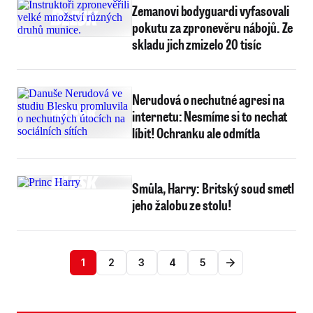
Zemanovi bodyguardi vyfasovali
pokutu za zpronevěru nábojů. Ze
skladu jich zmizelo 20 tisíc
Nerudová o nechutné agresi na
internetu: Nesmíme si to nechat
líbit! Ochranku ale odmítla
Smůla, Harry: Britský soud smetl
jeho žalobu ze stolu!
1
2
3
4
5