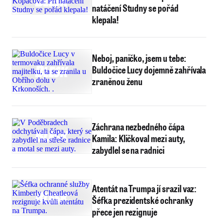
natáčení Studny se pořád
klepala!
Neboj, paničko, jsem u tebe:
Buldočice Lucy dojemně zahřívala
zraněnou ženu
Záchrana nezbedného čápa
Kamila: Kličkoval mezi auty,
zabydlel se na radnici
Atentát na Trumpa jí srazil vaz:
Šéfka prezidentské ochranky
přece jen rezignuje