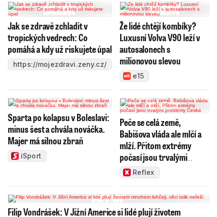
Jak se zdravě zchladit v
Že lidé chtějí kombíky?
tropických vedrech: Co
Luxusní Volva V90 leží v
pomáhá a kdy už riskujete úpal
autosalonech s
milionovou slevou
https://mojezdravi.zeny.cz/
e15
Sparta po kolapsu v Boleslavi:
Peče se celá země,
minus šest a chvála nováčka.
Babišova vláda ale mlčí a
Majer má silnou zbraň
mlží. Přitom extrémy
počasí jsou trvalými
iSport
problémy Česka
Reflex
Filip Vondrášek: V Jižní Americe si lidé plují životem