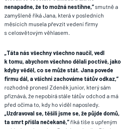
nenapadne, že to možná nestihne,“
smutně a
zamyšleně říká Jana, která v posledních
měsících musela převzít vedení firmy
s celosvětovým věhlasem.
„Táta nás všechny všechno naučil, vedl
k tomu, abychom všechno dělali poctivě, jako
kdyby věděl, co se může stát. Jana povede
firmu dál, a všichni zachováme tátův odkaz,“
rozhodně pronesl Zdeněk junior, který sám
přiznává, že nepobírá stále tátův odchod a má
před očima to, kdy ho viděl naposledy.
„Uzdravoval se, těšili jsme se, že půjde domů,
ta smrt přišla nečekaně,“
říká tiše s upřeným