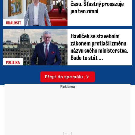
času: Šťastný prosazuje
jen ten zimní
UDÁLOSTI
Havlíček se stavebním
zákonem protlačil změnu
názvu svého ministerstva.
Bude to stát ...
POLITIKA
Přejít do speciálu