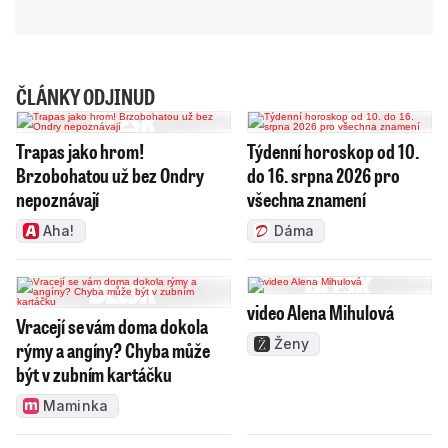
ČLÁNKY ODJINUD
Trapas jako hrom!
Týdenní horoskop od 10.
Brzobohatou už bez Ondry
do 16. srpna 2026 pro
nepoznávají
všechna znamení
Aha!
Dáma
video Alena Mihulová
Vracejí se vám doma dokola
Ženy
rýmy a angíny? Chyba může
být v zubním kartáčku
Maminka