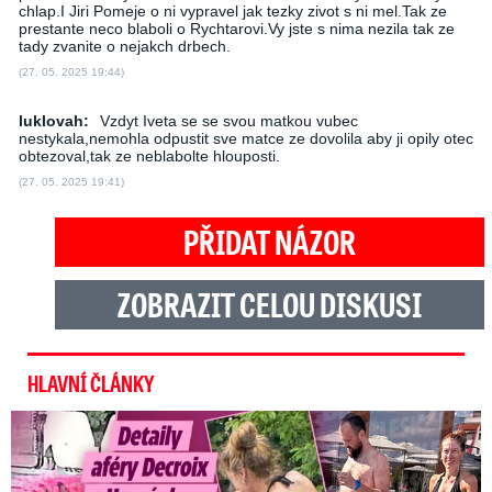
chlap.I Jiri Pomeje o ni vypravel jak tezky zivot s ni mel.Tak ze
prestante neco blaboli o Rychtarovi.Vy jste s nima nezila tak ze
tady zvanite o nejakch drbech.
(27. 05. 2025 19:44)
luklovah:
Vzdyt Iveta se se svou matkou vubec
nestykala,nemohla odpustit sve matce ze dovolila aby ji opily otec
obtezoval,tak ze neblabolte hlouposti.
(27. 05. 2025 19:41)
PŘIDAT NÁZOR
ZOBRAZIT CELOU DISKUSI
HLAVNÍ ČLÁNKY
Detaily aféry Decroix s Havránkem: Kdo je tady královna?