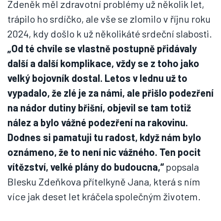
Zdeněk měl zdravotní problémy už několik let,
trápilo ho srdíčko, ale vše se zlomilo v říjnu roku
2024, kdy došlo k už několikáté srdeční slabosti.
„Od té chvíle se vlastně postupně přidávaly
další a další komplikace, vždy se z toho jako
velký bojovník dostal. Letos v lednu už to
vypadalo, že zlé je za námi, ale přišlo podezření
na nádor dutiny břišní, objevil se tam totiž
nález a bylo vážné podezření na rakovinu.
Dodnes si pamatuji tu radost, když nám bylo
oznámeno, že to není nic vážného. Ten pocit
vítězství, velké plány do budoucna,“
popsala
Blesku Zdeňkova přítelkyně Jana, která s ním
více jak deset let kráčela společným životem.