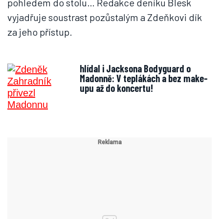
pohledem do stolu… Redakce deníku Blesk
vyjadřuje soustrast pozůstalým a Zdeňkovi dík
za jeho přístup.
hlídal i Jacksona
Bodyguard o
Madonně: V teplákách a bez make-
upu až do koncertu!