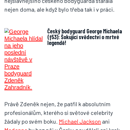
nejslavnějšího českého bodyguarda starala
nejen doma, ale když bylo třeba tak i v práci.
Český bodyguard George Michaela
(†53): Šokující svědectví o mrtvé
legendě!
Právě Zdeněk nejen, že patřil k absolutním
profesionálům, kterého si světové celebrity
žádaly po svém boku.
Michael Jackson
ani