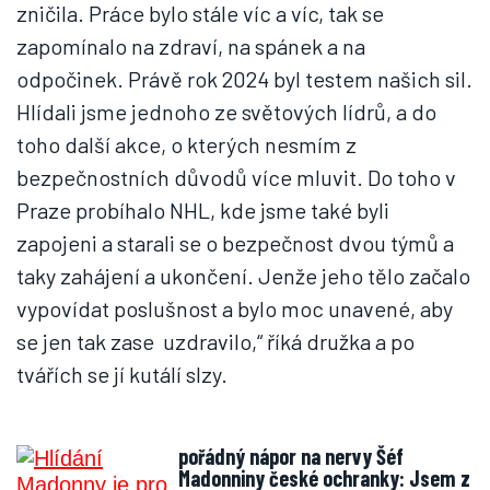
zničila. Práce bylo stále víc a víc, tak se
zapomínalo na zdraví, na spánek a na
odpočinek. Právě rok 2024 byl testem našich sil.
Hlídali jsme jednoho ze světových lídrů, a do
toho další akce, o kterých nesmím z
bezpečnostních důvodů více mluvit. Do toho v
Praze probíhalo NHL, kde jsme také byli
zapojeni a starali se o bezpečnost dvou týmů a
taky zahájení a ukončení. Jenže jeho tělo začalo
vypovídat poslušnost a bylo moc unavené, aby
se jen tak zase uzdravilo,“ říká družka a po
tvářích se jí kutálí slzy.
pořádný nápor na nervy
Šéf
Madonniny české ochranky: Jsem z