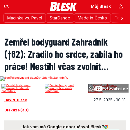
Můj Blesk
Macinka vs. Pavel
StarDance
Made in Česko
Festiva
Zemřel bodyguard Zahradník
(†62): Zradilo ho srdce, zabila ho
práce! Nestihl včas zvolnit…
24
Fotogalerie >
David Turek
27. 5. 2025 • 09:10
Diskuze (38)
Jak vám má Google doporučovat Blesk?