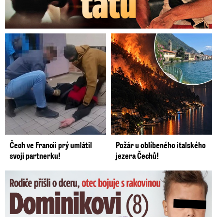
Čech ve Francii prý umlátil
Požár u oblíbeného italského
svoji partnerku!
jezera Čechů!
Dominikovi (8) zbývají týdny života: Vzkaz od exprezidenta