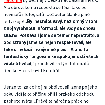
Madonna
by bez něj v Česku neudělali ani krok.
Ale obrovskému respektu se těšil také od
novinářů i fotografů. Což autor článku plně
potvrzuje!
„Byl nesmlouvavý, nezlomný v tom
z něj vytáhnout informaci, ale vždy se choval
slušně. Potkávali jsme se téměř nepřetržitě, a
obě strany jsme se nejen respektovali, ale
také si nekazili vzájemně práci. A ono to
fantasticky fungovalo ke spokojenosti všech
včetně hvězd,“
promluvil za tým fotografů
deníku Blesk David Kundrát.
Jenže to, za co ho jiní obdivovali, žena po jeho
boku vidí jako příčinu příliš brzkého odchodu
z tohoto světa. „Právě ta náročná práce ho