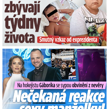
Na Gáboríka se sypou obvinění z nevěry: Reakce manželky!