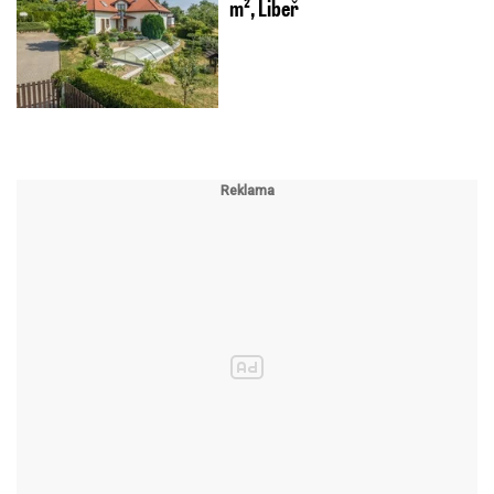
m², Libeř