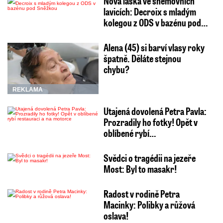
Nová láska ve sněmovních
lavicích: Decroix s mladým
kolegou z ODS v bazénu pod…
Alena (45) si barví vlasy roky
špatně. Děláte stejnou
chybu?
REKLAMA
Utajená dovolená Petra Pavla:
Prozradily ho fotky! Opět v
oblíbené rybí…
Svědci o tragédii na jezeře
Most: Byl to masakr!
Radost v rodině Petra
Macinky: Polibky a růžová
oslava!