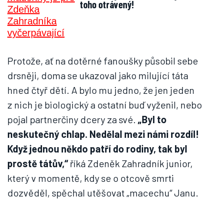
toho otrávený!
Protože, ať na dotěrné fanoušky působil sebe
drsněji, doma se ukazoval jako milující táta
hned čtyř dětí. A bylo mu jedno, že jen jeden
z nich je biologický a ostatní buď vyženil, nebo
pojal partnerčiny dcery za své.
„Byl to
neskutečný chlap. Nedělal mezi námi rozdíl!
Když jednou někdo patří do rodiny, tak byl
prostě tátův,“
říká Zdeněk Zahradník junior,
který v momentě, kdy se o otcově smrti
dozvěděl, spěchal utěšovat „macechu“ Janu.