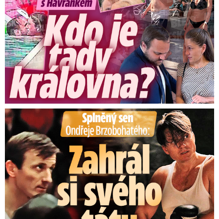
Splněný sen Ondřeje Brzobohatého: Zahrál si svého tátu