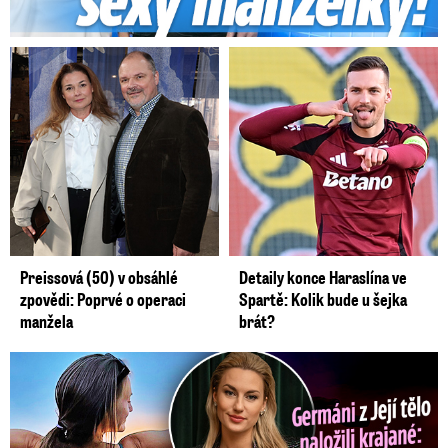
Preissová (50) v obsáhlé
Detaily konce Haraslína ve
zpovědi: Poprvé o operaci
Spartě: Kolik bude u šejka
manžela
brát?
Germáni z Jejího těla: Odstěhuj se, vzkázali jí krajané