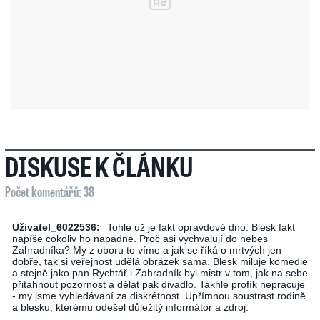
DISKUSE K ČLÁNKU
Počet komentářů: 38
Uživatel_6022536:
Tohle už je fakt opravdové dno. Blesk fakt
napíše cokoliv ho napadne. Proč asi vychvalují do nebes
Zahradníka? My z oboru to víme a jak se říká o mrtvých jen
dobře, tak si veřejnost udělá obrázek sama. Blesk miluje komedie
a stejně jako pan Rychtář i Zahradník byl mistr v tom, jak na sebe
přitáhnout pozornost a dělat pak divadlo. Takhle profík nepracuje
- my jsme vyhledávaní za diskrétnost. Upřímnou soustrast rodině
a blesku, kterému odešel důležitý informátor a zdroj.