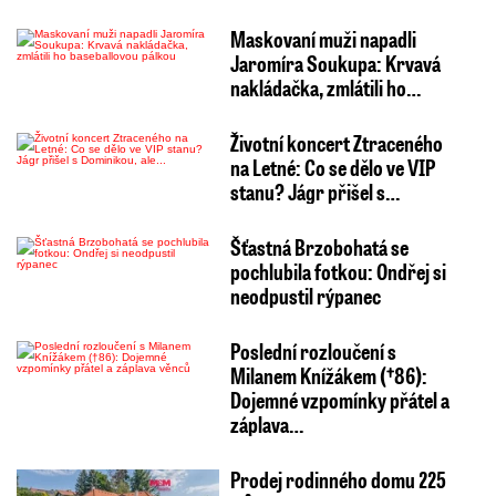
Maskovaní muži napadli
Jaromíra Soukupa: Krvavá
nakládačka, zmlátili ho…
Životní koncert Ztraceného
na Letné: Co se dělo ve VIP
stanu? Jágr přišel s…
Šťastná Brzobohatá se
pochlubila fotkou: Ondřej si
neodpustil rýpanec
Poslední rozloučení s
Milanem Knížákem (†86):
Dojemné vzpomínky přátel a
záplava…
Prodej rodinného domu 225