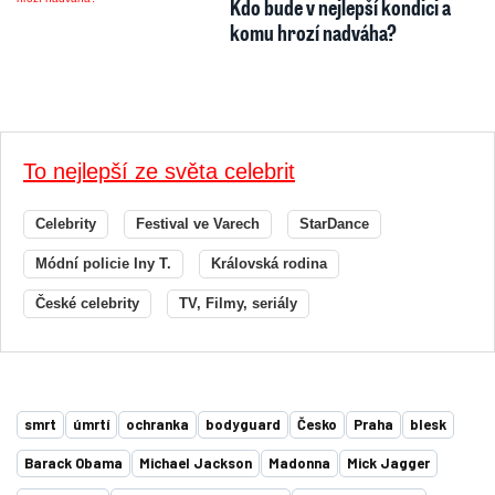
Kdo bude v nejlepší kondici a
komu hrozí nadváha?
To nejlepší ze světa celebrit
Celebrity
Festival ve Varech
StarDance
Módní policie Iny T.
Královská rodina
České celebrity
TV, Filmy, seriály
smrt
úmrtí
ochranka
bodyguard
Česko
Praha
blesk
Barack Obama
Michael Jackson
Madonna
Mick Jagger