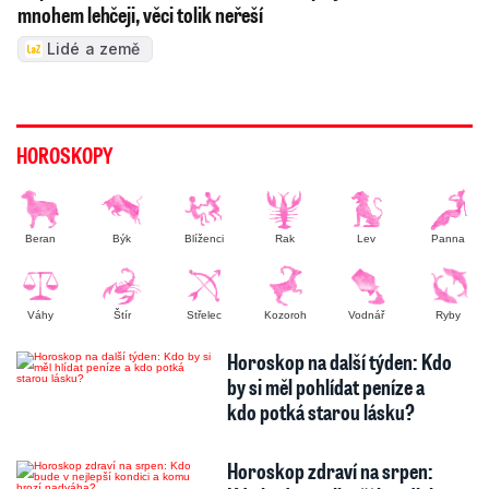
mnohem lehčeji, věci tolik neřeší
Lidé a země
HOROSKOPY
Beran
Býk
Blíženci
Rak
Lev
Panna
Váhy
Štír
Střelec
Kozoroh
Vodnář
Ryby
Horoskop na další týden: Kdo
by si měl pohlídat peníze a
kdo potká starou lásku?
Horoskop zdraví na srpen: