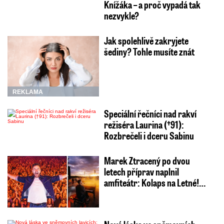
Knížáka – a proč vypadá tak
nezvykle?
Jak spolehlivě zakryjete
šediny? Tohle musíte znát
REKLAMA
Speciální řečníci nad rakví
režiséra Laurina (†91):
Rozbrečeli i dceru Sabinu
Marek Ztracený po dvou
letech příprav naplnil
amfiteátr: Kolaps na Letné!…