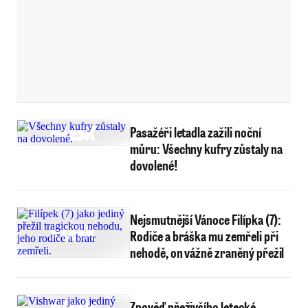
Pasažéři letadla zažili noční
můru: Všechny kufry zůstaly na
dovolené!
Nejsmutnější Vánoce Filípka (7):
Rodiče a bráška mu zemřeli při
nehodě, on vážně zraněný přežil
Zpověď přeživšího letecké