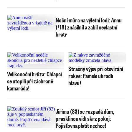
Noční můra na výletní lodi: Annu
(†18) znásilnil a zabil nevlastní
bratr
Strašný výjev při otevírání
Velikonoční hrůza: Chlapci
rakve: Pamele ukradli
se utopili při záchraně
hlavu!
kamaráda!
Jiřímu (83) se rozpadá dům,
prasklinou vidí skrz pokoj:
Pojišťovna platit nechce!