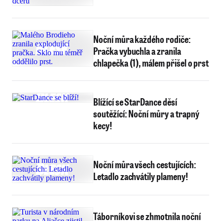
Noční můra každého rodiče:
Pračka vybuchla a zranila
chlapečka (1), málem přišel o prst
Blížící se StarDance děsí
soutěžící: Noční můry a trapný
kecy!
Noční můra všech cestujících:
Letadlo zachvátily plameny!
Táborníkovi se zhmotnila noční