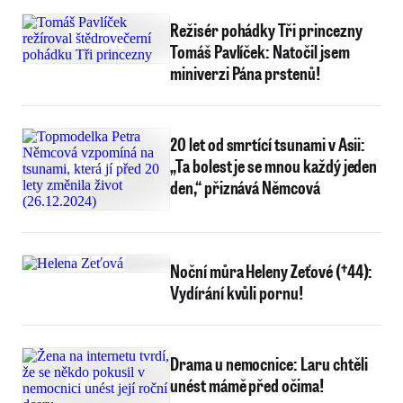
Režisér pohádky Tři princezny
Tomáš Pavlíček: Natočil jsem
miniverzi Pána prstenů!
20 let od smrtící tsunami v Asii:
„Ta bolest je se mnou každý jeden
den,“ přiznává Němcová
Noční můra Heleny Zeťové (†44):
Vydírání kvůli pornu!
Drama u nemocnice: Laru chtěli
unést mámě před očima!