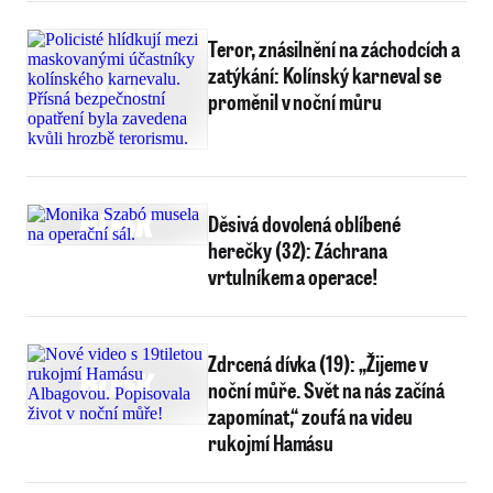
Teror, znásilnění na záchodcích a
zatýkání: Kolínský karneval se
proměnil v noční můru
Děsivá dovolená oblíbené
herečky (32): Záchrana
vrtulníkem a operace!
Zdrcená dívka (19): „Žijeme v
noční můře. Svět na nás začíná
zapomínat,“ zoufá na videu
rukojmí Hamásu