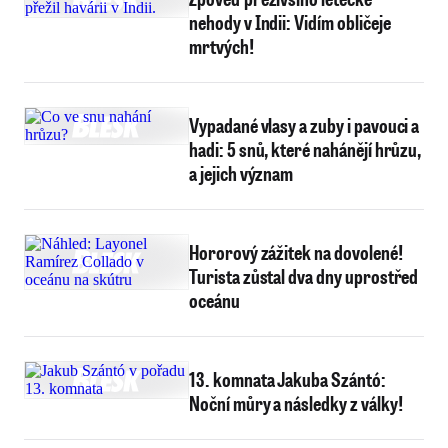
nehody v Indii: Vidím obličeje
mrtvých!
Vypadané vlasy a zuby i pavouci a
hadi: 5 snů, které nahánějí hrůzu,
a jejich význam
Hororový zážitek na dovolené!
Turista zůstal dva dny uprostřed
oceánu
13. komnata Jakuba Szántó:
Noční můry a následky z války!