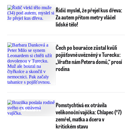
Řidič myslel, že přejel kus dřeva:
Za autem přitom metry vláčel
lidské tělo!
Čech po bouračce zůstal kvůli
pojišťovně uvězněný v Turecku:
„Vraťte nám Petera domů,“ prosí
rodina
Pomstychtivá ex otrávila
velikonoční vajíčka: Chlapec (†7)
zemřel, matka a dcera v
kritickém stavu