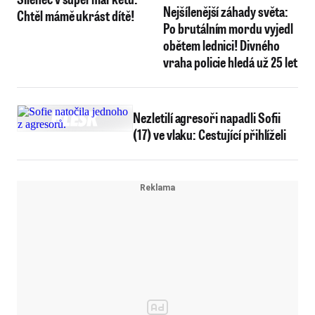
Nejšílenější záhady světa:
Chtěl mámě ukrást dítě!
Po brutálním mordu vyjedl
obětem lednici! Divného
vraha policie hledá už 25 let
Nezletilí agresoři napadli Sofii
(17) ve vlaku: Cestující přihlíželi