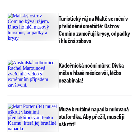
Turistický ráj na Maltě se mění v
přelidněné smetiště: Ostrov
Comino zamořují krysy, odpadky
i hlučná zábava
Kadeřnická noční můra: Dívka
měla v hlavě měsíce vši, léčba
nezabírala!
Muže brutálně napadla milovaná
stafordka: Aby přežil, museli ji
uškrtit!