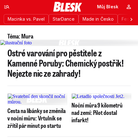
Můj Blesk
Macinka vs. Pavel
StarDance
Made in Česko
Festiva
Téma: Mura
Ostré varování pro pěstitele z
Kamenné Poruby: Chemický postřik!
Nejezte nic ze zahrady!
Noční můra 9 kilometrů
Cesta na líbánky se změnila
nad zemí: Pilot dostal
v noční můru: Vrtulník se
infarkt!
zřítil pár minut po startu