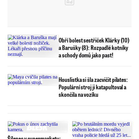
Obří bolest sestřiček Klárky (10)
a Barušky (8): Rozpadlé kotníky
a schody domů jako past!
Houslistka si šla zacvičit pilates:
Populární stroj ji katapultoval a
skončila na vozíku
Šílenec v supermarketu: