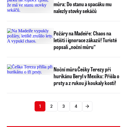
můra: Do stanu a spacáku mu
nalezly stovky sekáčů
Požáry na Madeiře: Chaos na
letišti i ignorace zákazů! Turisté
popsali „noční můru“
Noční můra Češky Terezy při
hurikánu Beryl v Mexiku: Přišla o
prsty a z rukou jí koukaly kosti!
1
2
3
4