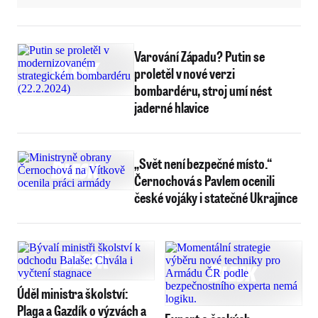
Varování Západu? Putin se
proletěl v nové verzi
bombardéru, stroj umí nést
jaderné hlavice
„Svět není bezpečné místo.“
Černochová s Pavlem ocenili
české vojáky i statečné Ukrajince
Úděl ministra školství:
Plaga a Gazdík o výzvách a