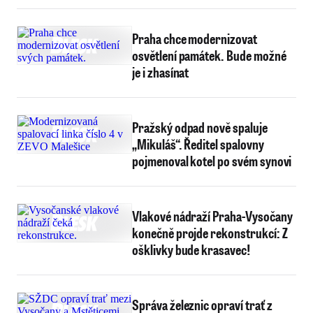
Praha chce modernizovat
osvětlení památek. Bude možné
je i zhasínat
Pražský odpad nově spaluje
„Mikuláš“. Ředitel spalovny
pojmenoval kotel po svém synovi
Vlakové nádraží Praha-Vysočany
konečně projde rekonstrukcí: Z
ošklivky bude krasavec!
Správa železnic opraví trať z