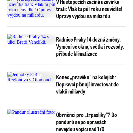
V Hustopečích začíná uzavírka
trati: Vlak tu půl roku neuvidíte!
Opravy vyjdou na miliardu
Radnice Prahy 14 dozná změny.
Vymění se okna, světla i rozvody,
přibude klimatizace
Konec „pravěku“ na kolejích:
Dopravci plánují investovat do
vlaků miliardy
Obrněnci pro „trpaslíky“? Do
pandurů se po opravách
nevejdou vojáci nad 170