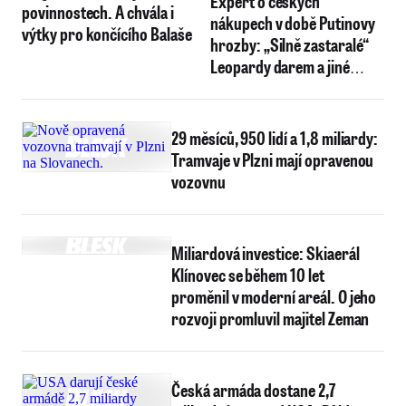
Expert o českých
povinnostech. A chvála i
nákupech v době Putinovy
výtky pro končícího Balaše
hrozby: „Silně zastaralé“
Leopardy darem a jiné
armádní potíže
29 měsíců, 950 lidí a 1,8 miliardy:
Tramvaje v Plzni mají opravenou
vozovnu
Miliardová investice: Skiaerál
Klínovec se během 10 let
proměnil v moderní areál. O jeho
rozvoji promluvil majitel Zeman
Česká armáda dostane 2,7