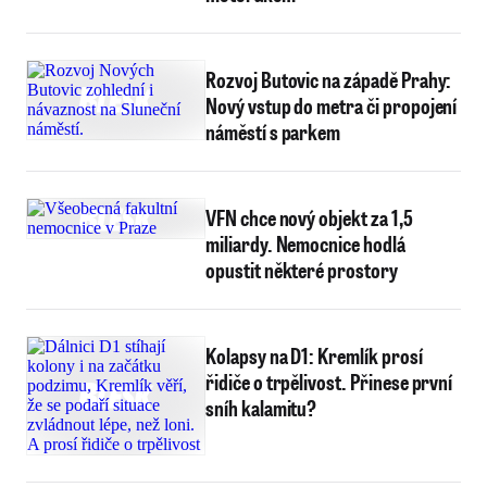
Rozvoj Butovic na západě Prahy:
Nový vstup do metra či propojení
náměstí s parkem
VFN chce nový objekt za 1,5
miliardy. Nemocnice hodlá
opustit některé prostory
Kolapsy na D1: Kremlík prosí
řidiče o trpělivost. Přinese první
sníh kalamitu?