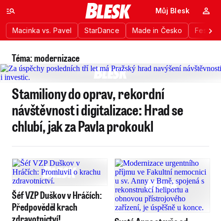
Můj Blesk
Macinka vs. Pavel
StarDance
Made in Česko
Festiva
Téma: modernizace
Stamiliony do oprav, rekordní
návštěvnost i digitalizace: Hrad se
chlubí, jak za Pavla prokoukl
Šéf VZP Duškov v Hráčích:
Předpověděl krach
zdravotnictví!