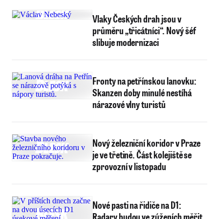
Vlaky Českých drah jsou v
průměru „třicátníci“. Nový šéf
slibuje modernizaci
Fronty na petřínskou lanovku:
Skanzen doby minulé nestíhá
nárazové vlny turistů
Nový železniční koridor v Praze
je ve třetině. Část kolejiště se
zprovozní v listopadu
Nové pasti na řidiče na D1:
Radary budou ve zúženích měřit