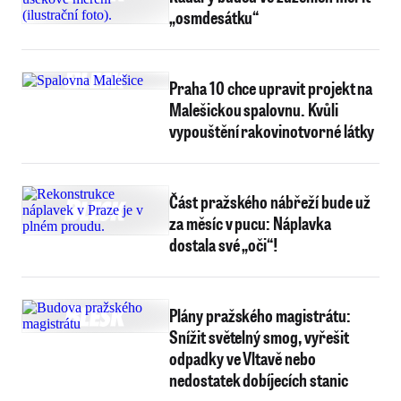
„osmdesátku“
Praha 10 chce upravit projekt na
Malešickou spalovnu. Kvůli
vypouštění rakovinotvorné látky
Část pražského nábřeží bude už
za měsíc v pucu: Náplavka
dostala své „oči“!
Plány pražského magistrátu:
Snížit světelný smog, vyřešit
odpadky ve Vltavě nebo
nedostatek dobíjecích stanic