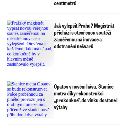
centimetrů
Jak vylepšit Prahu? Magistrát
přichází s otevřenou soutěží
zaměřenou na inovace a
odstranění nešvarů
Opatov v novém hávu. Stanice
metra díky rekonstrukci
„prokoukne“, do vínku dostane i
výtahy