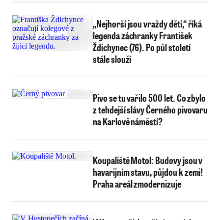
„Nejhorší jsou vraždy dětí,“ říká
legenda záchranky František
Ždichynec (76). Po půl století
stále slouží
Pivo se tu vařilo 500 let. Co zbylo
z tehdejší slávy Černého pivovaru
na Karlově náměstí?
Koupaliště Motol: Budovy jsou v
havarijním stavu, půjdou k zemi!
Praha areál zmodernizuje