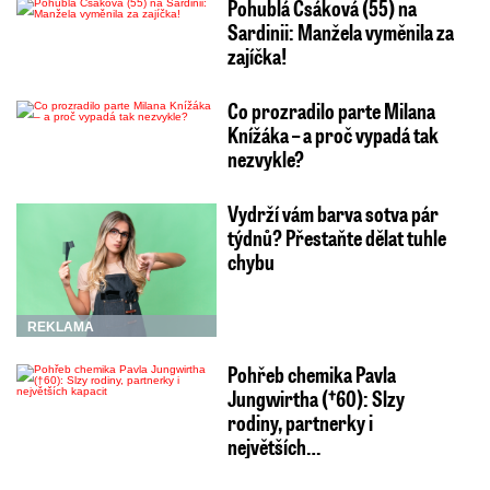
Pohublá Csáková (55) na
Sardinii: Manžela vyměnila za
zajíčka!
Co prozradilo parte Milana
Knížáka – a proč vypadá tak
nezvykle?
Vydrží vám barva sotva pár
týdnů? Přestaňte dělat tuhle
chybu
REKLAMA
Pohřeb chemika Pavla
Jungwirtha (†60): Slzy
rodiny, partnerky i
největších…