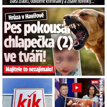
Hrůza v Havířově: Pes pokousal chlapečka (2) ve tváři!