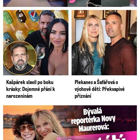
Kašpárek slavil po boku
Plekanec a Šafářová o
krásky: Dojemné přání k
výchově dětí: Překvapivé
narozeninám
přiznání
Bývalá reportérka Novy Maurerová: Neustálý boj o lásku s ...