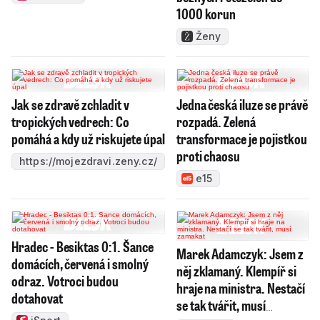
1000 korun
Ženy
Jak se zdravě zchladit v
Jedna česká iluze se právě
tropických vedrech: Co
rozpadá. Zelená
pomáhá a kdy už riskujete úpal
transformace je pojistkou
proti chaosu
https://mojezdravi.zeny.cz/
e15
Hradec - Besiktas 0:1. Šance
Marek Adamczyk: Jsem z
domácích, červená i smolný
něj zklamaný. Klempíř si
odraz. Votroci budou
hraje na ministra. Nestačí
dotahovat
se tak tvářit, musí