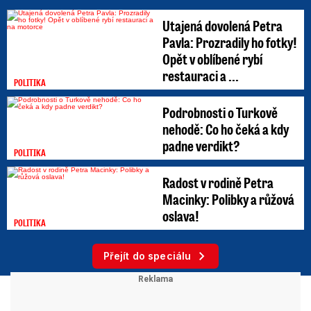
Utajená dovolená Petra
Pavla: Prozradily ho fotky!
Opět v oblíbené rybí
restauraci a ...
POLITIKA
Podrobnosti o Turkově
nehodě: Co ho čeká a kdy
padne verdikt?
POLITIKA
Radost v rodině Petra
Macinky: Polibky a růžová
oslava!
POLITIKA
Přejít do speciálu