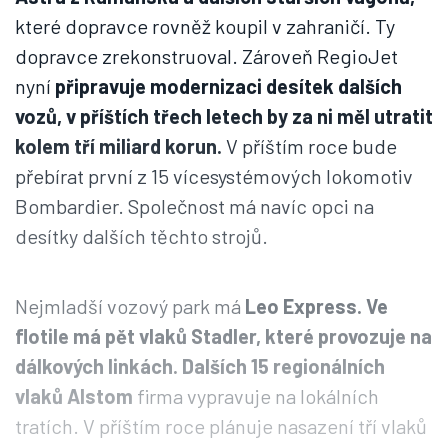
které dopravce rovněž koupil v zahraničí. Ty
dopravce zrekonstruoval. Zároveň RegioJet
nyní
připravuje modernizaci desítek dalších
vozů, v příštích třech letech by za ni měl utratit
kolem tří miliard korun.
V příštím roce bude
přebírat první z 15 vícesystémových lokomotiv
Bombardier. Společnost má navíc opci na
desítky dalších těchto strojů.
Nejmladší vozový park má
Leo Express. Ve
flotile má pět vlaků Stadler, které provozuje na
dálkových linkách. Dalších 15 regionálních
vlaků Alstom
firma vypravuje na lokálních
tratích. V příštím roce plánuje nasazení tří vlaků