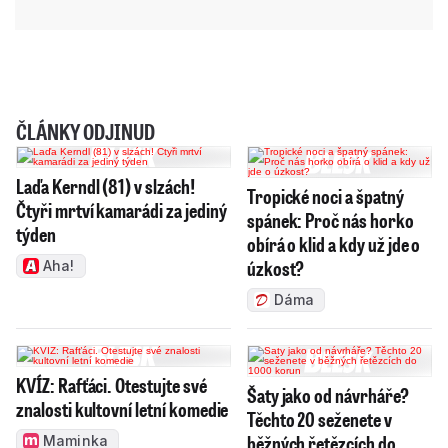
ČLÁNKY ODJINUD
Laďa Kerndl (81) v slzách!
Tropické noci a špatný
Čtyři mrtví kamarádi za jediný
spánek: Proč nás horko
týden
obírá o klid a kdy už jde o
úzkost?
Aha!
Dáma
KVÍZ: Rafťáci. Otestujte své
Šaty jako od návrháře?
znalosti kultovní letní komedie
Těchto 20 seženete v
běžných řetězcích do
Maminka