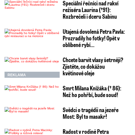
Speciální řečníci nad rakví
režiséra Laurina (†91):
Rozbrečeli i dceru Sabinu
Utajená dovolená Petra Pavla:
Prozradily ho fotky! Opět v
oblíbené rybí…
Chcete barvit vlasy šetrněji?
Zjistěte, co dokážou
květinové oleje
REKLAMA
Smrt Milana Knížáka († 86):
Než ho pohřbí, bude soud!
Svědci o tragédii na jezeře
Most: Byl to masakr!
Radost v rodině Petra