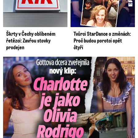
Škrty v Čechy oblíbeném
Tvůrci StarDance o změnách:
řetězci: Zavřou stovky
Proč budou porotci opět
prodejen
čtyři
Gottova dcera zveřejnila nový klip: Je jako Olivie Rodrigo!