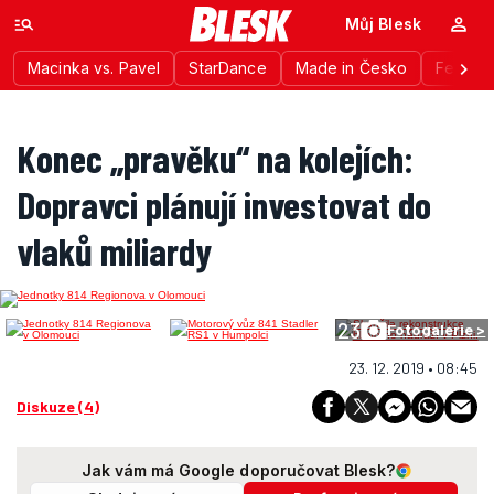
Můj Blesk
Macinka vs. Pavel
StarDance
Made in Česko
Festiva
Konec „pravěku“ na kolejích:
Dopravci plánují investovat do
vlaků miliardy
23
Fotogalerie >
23. 12. 2019 • 08:45
Diskuze (4)
Jak vám má Google doporučovat Blesk?