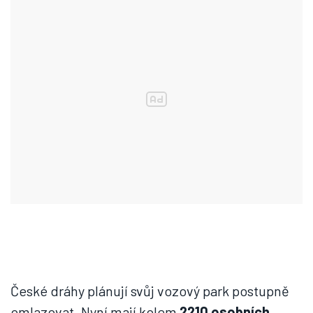
České dráhy plánují svůj vozový park postupně
omlazovat. Nyní mají kolem
2210 osobních