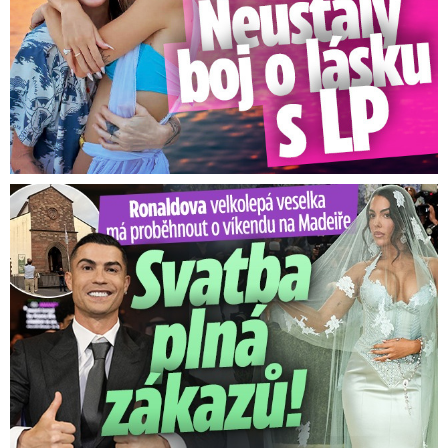
Ronaldova velkolepá veselka na Madeiře: Svatba plná zákazů!