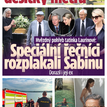
dopravce Pendolina mezi své prémiové vozy.
Speciální řečníci nad rakví Laurina: Rozbrečeli i dceru