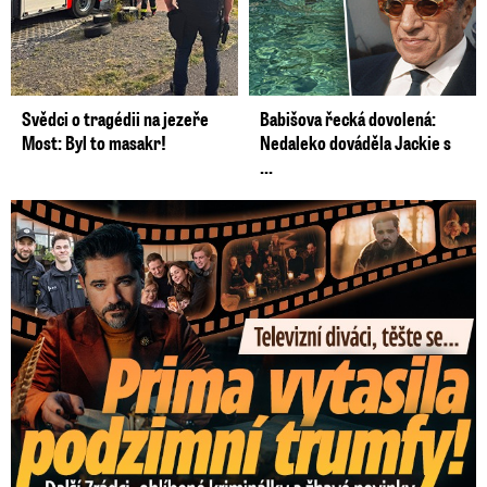
Svědci o tragédii na jezeře
Babišova řecká dovolená:
Most: Byl to masakr!
Nedaleko dováděla Jackie s
...
Prima vytasila podzimní trumfy! Další Zrádci a žhavé novinky