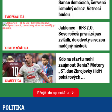
Šance domácích, červená
i smolný odraz. Votroci
budou ...
EVROPSKÁ LIGA
Jablonec – RFS 2:0.
Severočeši první zápas
zvládli, do odvety si vezou
nadějný náskok
KONFERENČNÍ LIGA
Kdo na startu mohl
zaujmout Deniu? Motory
„S“, duo Zbrojovky i lídři
pohárových ...
CHANCE LIGA
Přejít do speciálu
POLITIKA