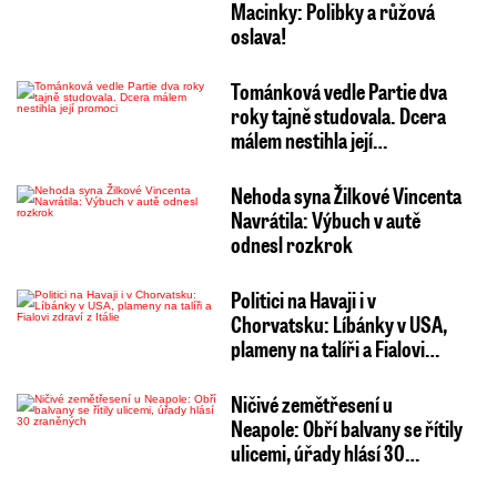
Macinky: Polibky a růžová
oslava!
Tománková vedle Partie dva
roky tajně studovala. Dcera
málem nestihla její…
Nehoda syna Žilkové Vincenta
Navrátila: Výbuch v autě
odnesl rozkrok
Politici na Havaji i v
Chorvatsku: Líbánky v USA,
plameny na talíři a Fialovi…
Ničivé zemětřesení u
Neapole: Obří balvany se řítily
ulicemi, úřady hlásí 30…