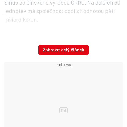
Sirius od čínského výrobce CRRC. Na dalších 30
jednotek má společnost opci s hodnotou pěti
miliard korun.
Pražské železnice čeká „velký
třesk,“ přibyde hned několik
Zobrazit celý článek
stanic. Kdy a kde budou?
S nákupy a modernizacemi vlaků se zvyšuje
jejich vybavenost.
U nových vozidel ke
standardní výbavě často patří klimatizace,
audiovizuální systémy s obrazovkami,
internetové připojení, elektrické zásuvky či