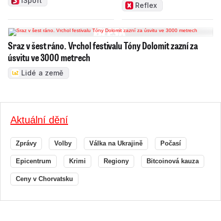
zamakat
iSport
Reflex
Sraz v šest ráno. Vrchol festivalu Tóny Dolomit zazní za
úsvitu ve 3000 metrech
Lidé a země
Aktuální dění
Zprávy
Volby
Válka na Ukrajině
Počasí
Epicentrum
Krimi
Regiony
Bitcoinová kauza
Ceny v Chorvatsku