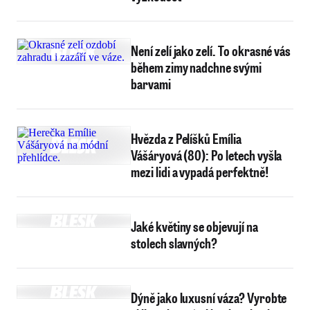
Není zelí jako zelí. To okrasné vás
během zimy nadchne svými
barvami
Hvězda z Pelíšků Emília
Vášáryová (80): Po letech vyšla
mezi lidi a vypadá perfektně!
Jaké květiny se objevují na
stolech slavných?
Dýně jako luxusní váza? Vyrobte