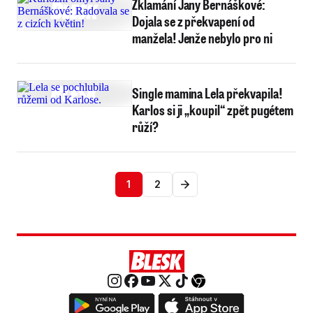
Zklamání Jany Bernáškové:
Dojala se z překvapení od
manžela! Jenže nebylo pro ni
Single mamina Lela překvapila!
Karlos si ji „koupil“ zpět pugétem
růží?
1
2