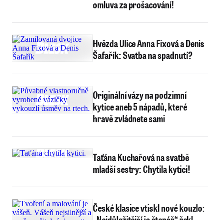
omluva za prošacování!
Hvězda Ulice Anna Fixová a Denis
Šafařík: Svatba na spadnutí?
Originální vázy na podzimní
kytice aneb 5 nápadů, které
hravě zvládnete sami
Taťána Kuchařová na svatbě
mladší sestry: Chytila kytici!
České klasice vtiskl nové kouzlo:
„Nejdůležitější je čtenář,“ řekl