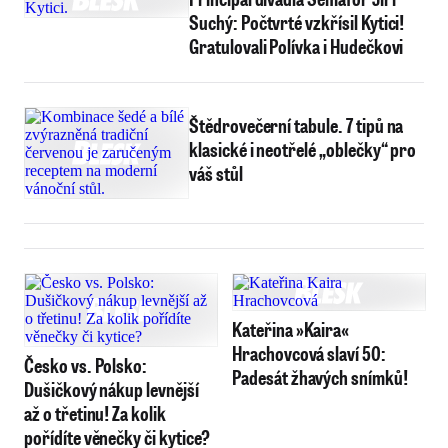
Suchý: Počtvrté vzkřísil Kytici!
Gratulovali Polívka i Hudečkovi
Štědrovečerní tabule. 7 tipů na
klasické i neotřelé „oblečky“ pro
váš stůl
Kateřina »Kaira«
Hrachovcová slaví 50:
Česko vs. Polsko:
Padesát žhavých snímků!
Dušičkový nákup levnější
až o třetinu! Za kolik
pořídíte věnečky či kytice?