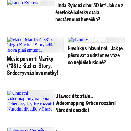
Linda Rybová slaví 50 let! Jak se z
éterické baletky stala
nestárnoucí herečka?
Pivoňky v hlavní roli. Jak je
pěstovat a udržet ve váze
Měsíc po smrti Mariky
co nejdéle krásné?
(†38) z Kitchen Story:
Srdceryvná slova matky!
U lavice dítě stálo...
Videomapping Kytice rozzářil
Národní divadlo!