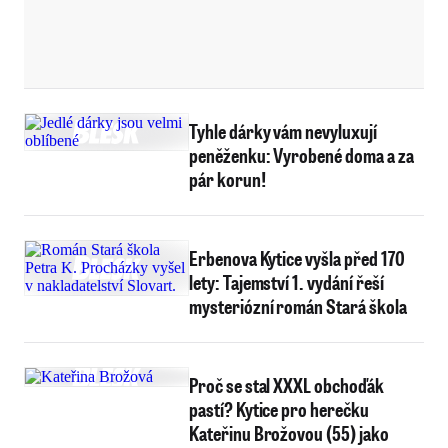
Tyhle dárky vám nevyluxují
peněženku: Vyrobené doma a za
pár korun!
Erbenova Kytice vyšla před 170
lety: Tajemství 1. vydání řeší
mysteriózní román Stará škola
Proč se stal XXXL obchoďák
pastí? Kytice pro herečku
Kateřinu Brožovou (55) jako