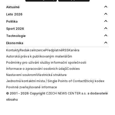
Aktuálně
Léto 2026
Politika
Sport 2026
Technologie
Ekonomika
Kontakty
Redakce
Inzerce
Předplatné
RSS
Kariéra
Autorská práva k publikovaným materiálům
Podmínky pro užívání služby informační společnosti
Informace o zpracování osobních údajů
Cookies
Nastavení soukromí
Vlastnická struktura
Jednotná kontaktní místa / Single Points of Contact
Etický kodex
Povinně zveřejňované informace
© 2001 - 2026 Copyright
CZECH NEWS CENTER a.s.
a dodavatelé
obsahu