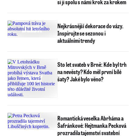
si ji spolu s námi krok za krokem
Nejkrásnější dekorace do vázy.
Inspirujte se sezonou i
aktuálními trendy
Sto let svateb v Brně: Kde byl trh
na nevěsty? Kdo měl první bílé
šaty? Jaké bylo věno?
Romantická veselka Abrháma a
Šafránkové: Hejtmanka Pecková
prozradila tajemství svatební