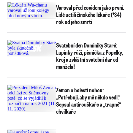
Varoval před covidem jako první.
Lidé uctili čínského lékaře (†34)
rok od jeho smrti
Svatební den Dominiky Staré:
Lupínky růží, písnička z Popelky,
kroj a zvláštní svatební dar od
manžela!
Zeman o bolesti nohou:
„Potřebuji, aby mě někdo vedl.“
Sepsul antirouškaře a „trapné“
chvilkaře