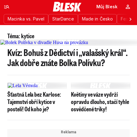
Můj Blesk
Macinka vs. Pavel
StarDance
Made in Česko
Festiva
Téma: kytice
Kvíz: Bohuš z Dědictví i „valašský král“.
Jak dobře znáte Bolka Polívku?
Šťastná Lela bez Karlose:
Květiny ve váze vydrží
Tajemství obří kytice v
opravdu dlouho, stačí tyhle
posteli! Od koho je?
osvědčené triky!