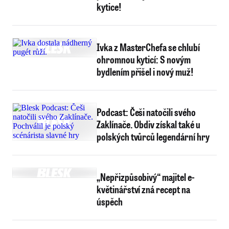
kytice!
Ivka z MasterChefa se chlubí
ohromnou kyticí: S novým
bydlením přišel i nový muž!
Podcast: Češi natočili svého
Zaklínače. Obdiv získal také u
polských tvůrců legendární hry
„Nepřizpůsobivý“ majitel e-
květinářství zná recept na
úspěch