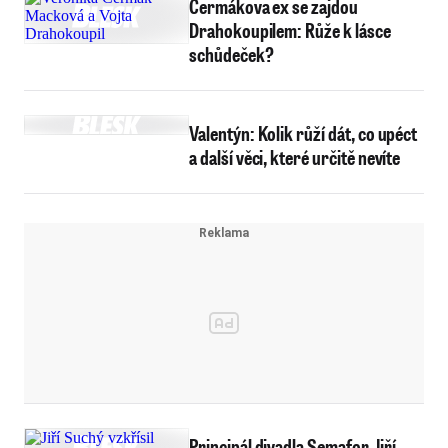
Čermákova ex se zajdou
Drahokoupilem: Růže k lásce
schůdeček?
Valentýn: Kolik růží dát, co upéct
a další věci, které určitě nevíte
Principál divadla Semafor Jiří