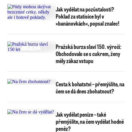
Jak vydělat na pozůstalosti?
Poklad za statisíce byl v
»banánovkách«, popsal znalec!
Pražská burza slaví 150. výročí:
Obchodovalo se s cukrem, ženy
měly zákaz vstupu
Cesta k bohatství – přemýšlíte, na
čem se dá dnes zbohatnout?
Jak vydělat peníze – také
přemýšlíte, na čem vydělat hodně
peněz?