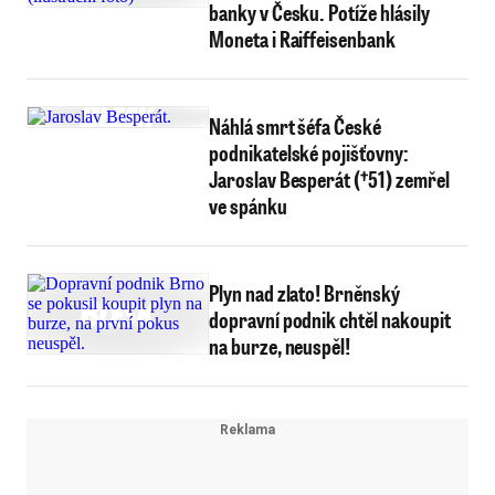
banky v Česku. Potíže hlásily
Moneta i Raiffeisenbank
Náhlá smrt šéfa České
podnikatelské pojišťovny:
Jaroslav Besperát (†51) zemřel
ve spánku
Plyn nad zlato! Brněnský
dopravní podnik chtěl nakoupit
na burze, neuspěl!