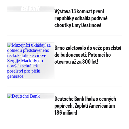
Výstava 13 komnat první
republiky odhalila podivné
choutky Emy Destinové
Brno zaletovalo do věže poselství
do budoucnosti: Potomci ho
otevřou až za 300 let!
Deutsche Bank lhala o cenných
papírech. Zaplatí Američanům
186 miliard