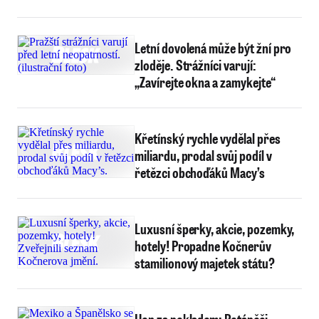
Letní dovolená může být žní pro
zloděje. Strážníci varují:
„Zavírejte okna a zamykejte“
Křetínský rychle vydělal přes
miliardu, prodal svůj podíl v
řetězci obchoďáků Macy’s
Luxusní šperky, akcie, pozemky,
hotely! Propadne Kočnerův
stamilionový majetek státu?