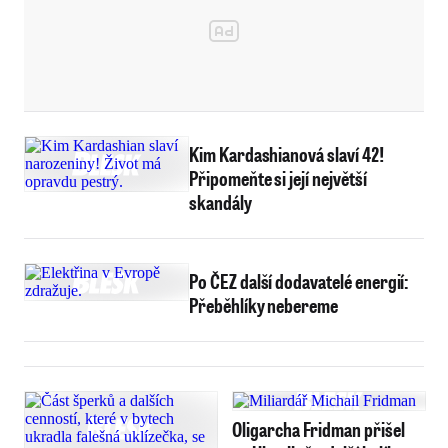
Kim Kardashianová slaví 42!
Připomeňte si její největší
skandály
Po ČEZ další dodavatelé energií:
Přeběhlíky nebereme
Oligarcha Fridman přišel