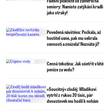
Falešní policisté se zaměřili na
seniory: Namísto zatýkání kradli
jako straky!
Povedená návštěva: Počkala, až
hostitel usne, pak mu sebrala
cennosti a zmizela! Neznáte ji?
Cenná tekutina: Jak ušetřit v létě
peníze za vodu?
»Soucitný« zloděj: Mladíkovi
vytrhl z rukou 20 tisíc, pár
dvoustovek mu hodil k nohám