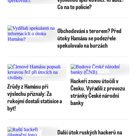
Co na to policie?
Obchodování s terorem? Před
útoky Hamásu se podezřele
spekulovalo na burzách
Hackeři znovu útočili v
Zrůdy z Hamásu při
Česku. Vyřadili z provozu
výslechu přiznaly: Za
stránky České národní
rukojmí dostali statisíce a
banky
byt!
Další útok ruských hackerů na