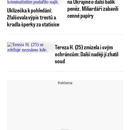
na Ukrajině o další balík
peněz. Miliardáři zabavili
Uklízečka k pohledání:
cenné papíry
Zfalšovala výpis trestů a
kradla šperky za statisíce
Tereza H. (25) zmizela i svým
ochráncům: Další naději jí zhatil
soud