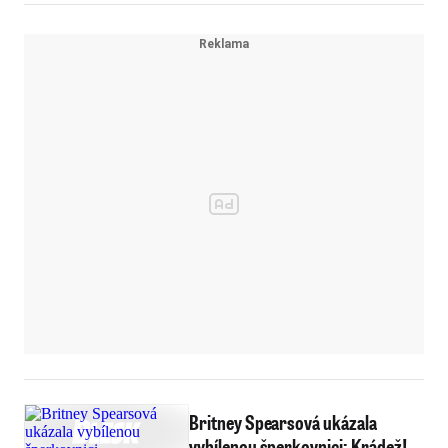
Britney Spearsová ukázala
vybílenou šperkovnici: Krádež!