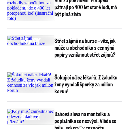
Hon za pokladem: Potápěči
pátrají po 400 let staré lodi, má
být plná zlata
Střet zájmů na burze – víte, jak
může u obchodníka s cennými
papíry vzniknout střet zájmů?
Šokující nález lékařů: Z žaludku
ženy vyndali šperky za milion
korun!
Daňová sleva na manželku a
poplatníka se nezvýší. Vláda se
bála „sekery“ v rozpočtu