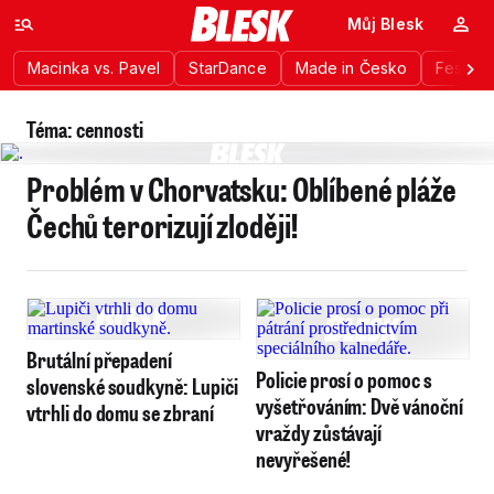
Můj Blesk
Macinka vs. Pavel
StarDance
Made in Česko
Festiva
Téma: cennosti
Problém v Chorvatsku: Oblíbené pláže
Čechů terorizují zloději!
Brutální přepadení
Policie prosí o pomoc s
slovenské soudkyně: Lupiči
vyšetřováním: Dvě vánoční
vtrhli do domu se zbraní
vraždy zůstávají
nevyřešené!