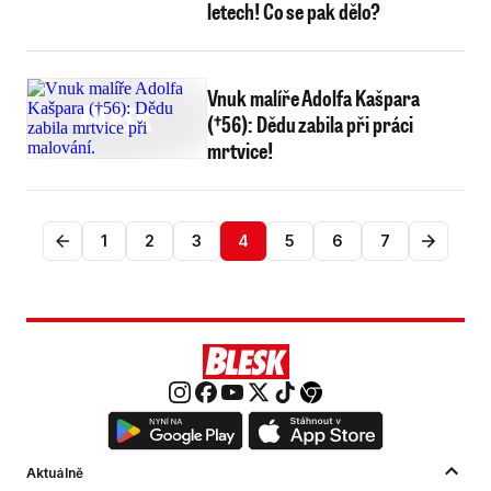
letech! Co se pak dělo?
Vnuk malíře Adolfa Kašpara
(†56): Dědu zabila při práci
mrtvice!
1
2
3
4
5
6
7
Aktuálně