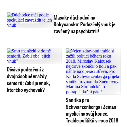
Masakr důchodců na
Rokycansku: Podezřelý vnuk je
zavřený na psychiatrii!
Děsivé podezření z
dvojnásobné vraždy
seniorů: Zabil je vnuk,
kterého vychovali?
Sanitka pro
Schwarzenberga i Zeman
myslící na svůj konec:
Trable politiků v roce 2018