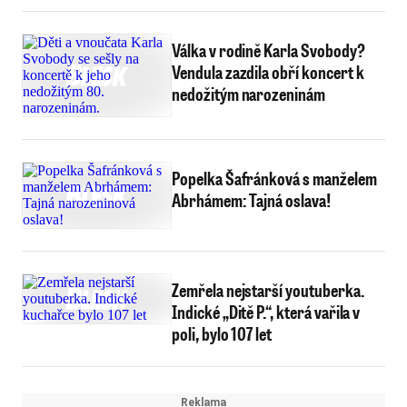
Válka v rodině Karla Svobody?
Vendula zazdila obří koncert k
nedožitým narozeninám
Popelka Šafránková s manželem
Abrhámem: Tajná oslava!
Zemřela nejstarší youtuberka.
Indické „Ditě P.“, která vařila v
poli, bylo 107 let