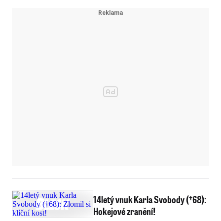
14letý vnuk Karla Svobody (†68):
Hokejové zranění!