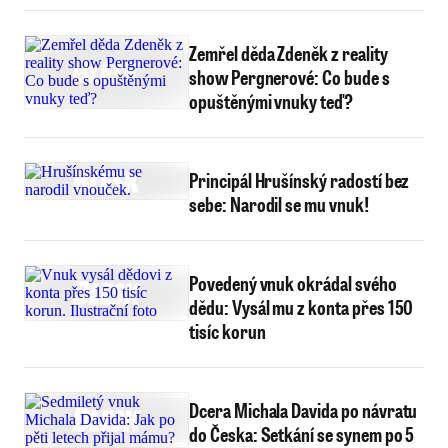
Zemřel děda Zdeněk z reality
show Pergnerové: Co bude s
opuštěnými vnuky teď?
Principál Hrušínský radostí bez
sebe: Narodil se mu vnuk!
Povedený vnuk okrádal svého
dědu: Vysál mu z konta přes 150
tisíc korun
Dcera Michala Davida po návratu
do Česka: Setkání se synem po 5