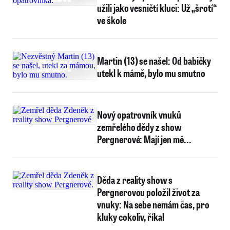
užili jako vesničtí kluci: Už „šrotí“
ve škole
Martin (13) se našel: Od babičky
utekl k mámě, bylo mu smutno
Nový opatrovník vnuků
zemřelého dědy z show
Pergnerové: Mají jen mě...
Děda z reality show s
Pergnerovou položil život za
vnuky: Na sebe nemám čas, pro
kluky cokoliv, říkal