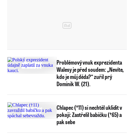
Problémový vnuk exprezidenta
Walesy je před soudem: „Nevíte,
kdo je můj děda?“ zuřil prý
Dominik W. (21).
Chlapec (†11) si nechtěl uklidit v
pokoji: Zastřelil babičku (†65) a
pak sebe