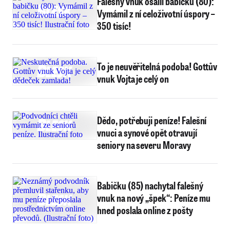
Falešný vnuk ošálil babičku (80):
Vymámil z ní celoživotní úspory –
350 tisíc!
To je neuvěřitelná podoba! Gottův
vnuk Vojta je celý on
Dědo, potřebuji peníze! Falešní
vnuci a synové opět otravují
seniory na severu Moravy
Babičku (85) nachytal falešný
vnuk na nový „špek“: Peníze mu
hned poslala online z pošty