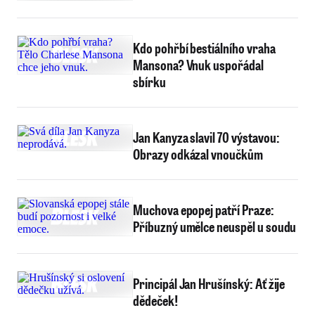
Kdo pohřbí bestiálního vraha
Mansona? Vnuk uspořádal
sbírku
Jan Kanyza slavil 70 výstavou:
Obrazy odkázal vnoučkům
Muchova epopej patří Praze:
Příbuzný umělce neuspěl u soudu
Principál Jan Hrušínský: Ať žije
dědeček!