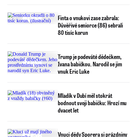
Finta o vnukovi zase zabrala:
Důvěřivé seniorce (86) sebrali
80 tisíc korun
Trump je podeváté dědečkem,
Ivana babičkou. Narodil se jim
vnuk Eric Luke
Mladík v Dubí měl stokrát
bodnout svoji babičku: Hrozí mu
dvacet let
Vnuci dědy Sporera si prázdniny