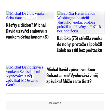
Kšefty s dědou? Michal
David uzavřel smlouvu s
vnukem Sebastianem (8)
Babička (75) střelila vnuka
do nohy, protože si položil
šálek na stůl bez podtácku
Michal David zpívá s vnukem
Sebastianem! Vychovává z něj
zpěváka! Může za to Gott?