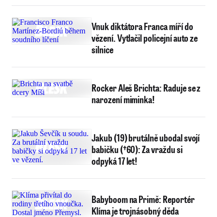
Vnuk diktátora Franca míří do
vězení. Vytlačil policejní auto ze
silnice
Rocker Aleš Brichta: Raduje se z
narození miminka!
Jakub (19) brutálně ubodal svojí
babičku (†60): Za vraždu si
odpyká 17 let!
Babyboom na Primě: Reportér
Klíma je trojnásobný děda