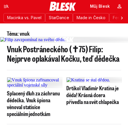
Můj Blesk
Macinka vs. Pavel
StarDance
Made in Česko
Festiva
Téma: vnuk
Vnuk Postráneckého (✝75) Filip:
Nejprve oplakával Kočku, teď dědečka
Drtikol Vladimír Kratina je
Splacený dluh za záchranu
děda! Krásná dcera
dědečka. Vnuk špiona
přivedla na svět chlapečka
věnoval statisíce
speciálním jednotkám