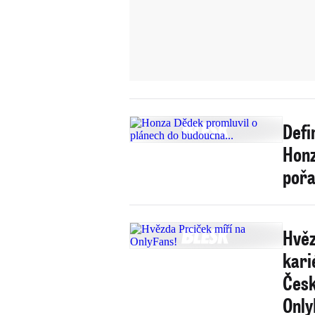
Defi
Honz
poř
Hvěz
kari
Česk
Only