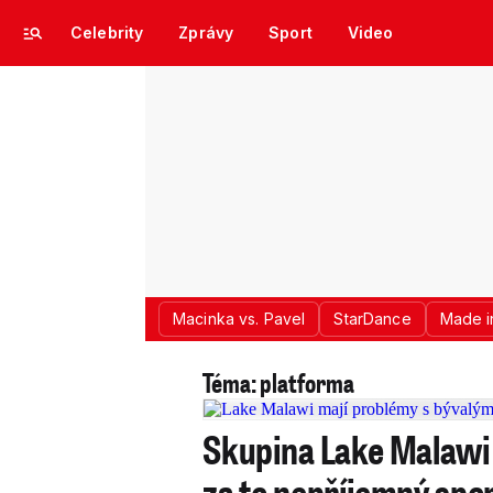
Celebrity
Zprávy
Sport
Video
Macinka vs. Pavel
StarDance
Made i
Téma: platforma
Skupina Lake Malawi 
za to nepříjemný spo