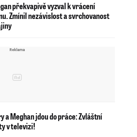
gan překvapivě vyzval k vrácení
u. Zmínil nezávislost a svrchovanost
jiny
y a Meghan jdou do práce: Zvláštní
y v televizi!