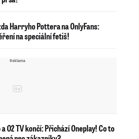
da Harryho Pottera na OnlyFans:
ření na speciální fetiš!
 a O2 TV končí: Přichází Oneplay! Co to
ená pro zákazníky?