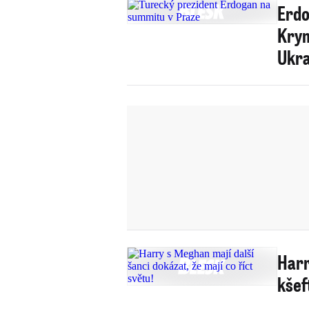
Erdo
Krym
Ukra
Harr
kšeft