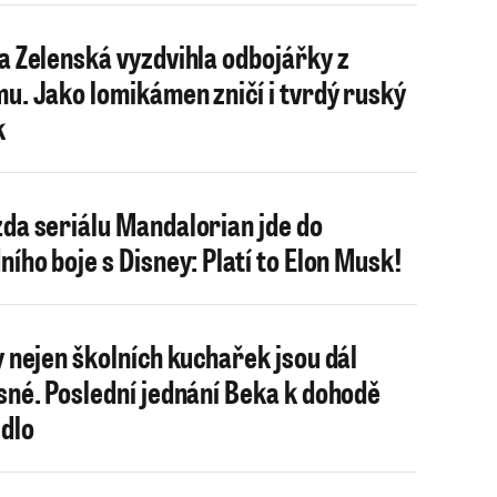
a Zelenská vyzdvihla odbojářky z
u. Jako lomikámen zničí i tvrdý ruský
k
da seriálu Mandalorian jde do
ního boje s Disney: Platí to Elon Musk!
y nejen školních kuchařek jsou dál
sné. Poslední jednání Beka k dohodě
dlo