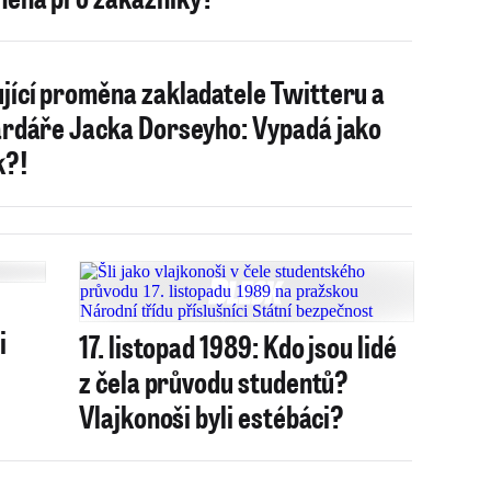
jící proměna zakladatele Twitteru a
ardáře Jacka Dorseyho: Vypadá jako
k?!
i
17. listopad 1989: Kdo jsou lidé
z čela průvodu studentů?
Vlajkonoši byli estébáci?