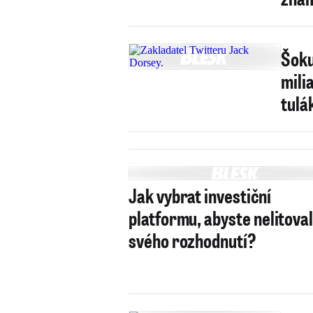
Šoku
mili
tulá
Jak vybrat investiční
platformu, abyste nelitoval
svého rozhodnutí?