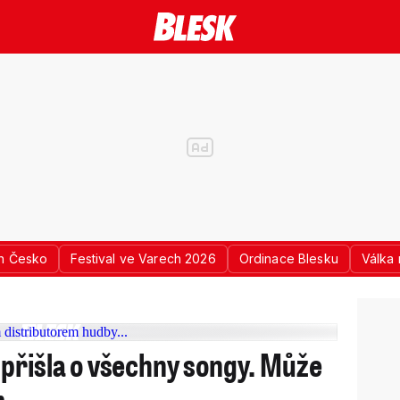
n Česko
Festival ve Varech 2026
Ordinace Blesku
Válka 
přišla o všechny songy. Může
r