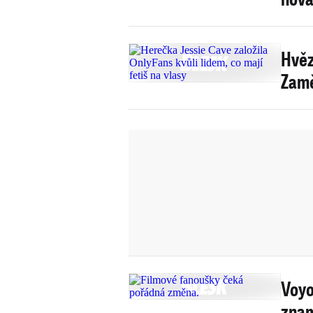
Hvěz
Zamě
Voyo
znam