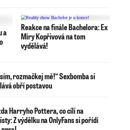
Reakce na finále Bachelora: Ex
u a
Míry Kopřivová na tom
lo
vydělává!
sím, rozmačkej mě!“ Sexbomba si
lává obří postavou
da Harryho Pottera, co cílí na
isty: Z výdělku na OnlyFans si pořídí
 prsa!