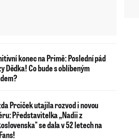
nitivní konec na Primě: Poslední pád
y Dědka! Co bude s oblíbeným
adem?
da Prciček utajila rozvod i novou
éru: Představitelka „Nadii z
oslovenska" se dala v 52 letech na
Fans!