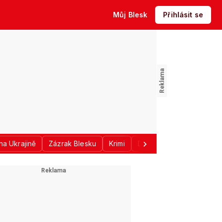
Můj Blesk
Přihlásit se
na Ukrajině
Zázrak Blesku
Krimi
Donald Trump
Sport