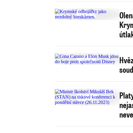
Olen
Krym
útla
Hvěz
soud
Plat
neja
neve