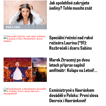
Jak spolehlivě zakryjete
šediny? Tohle musíte znát
REKLAMA
Speciální řečníci nad rakví
režiséra Laurina (†91):
Rozbrečeli i dceru Sabinu
Marek Ztracený po dvou
letech příprav naplnil
amfiteátr: Kolaps na Letné!…
Exministryně s Havránkem
dováděli v Polsku: První slova
Decroix i Havránkové!