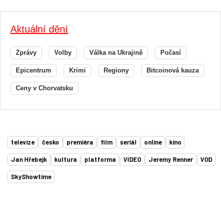
Aktuální dění
Zprávy
Volby
Válka na Ukrajině
Počasí
Epicentrum
Krimi
Regiony
Bitcoinová kauza
Ceny v Chorvatsku
televize
česko
premiéra
film
seriál
online
kino
Jan Hřebejk
kultura
platforma
VIDEO
Jeremy Renner
VOD
SkyShowtime