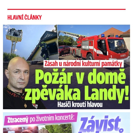
HLAVNÍ ČLÁNKY
U Daniela Landy hořelo! Hasiči kroutí hlavou
Ztracený po životním koncertě: Závist kolegů a teplý popík