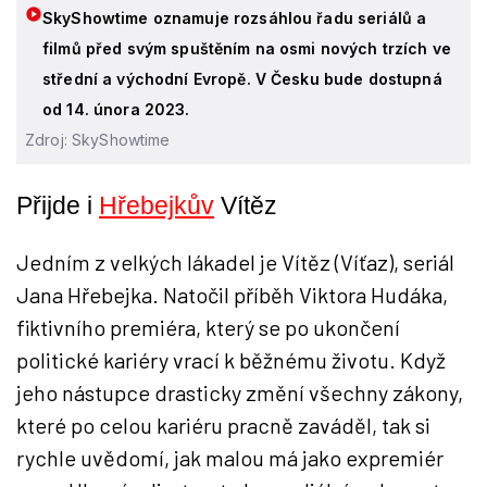
SkyShowtime oznamuje rozsáhlou řadu seriálů a
filmů před svým spuštěním na osmi nových trzích ve
střední a východní Evropě. V Česku bude dostupná
od 14. února 2023.
Zdroj: SkyShowtime
Přijde i
Hřebejkův
Vítěz
Jedním z velkých lákadel je Vítěz (Víťaz), seriál
Jana Hřebejka. Natočil příběh Viktora Hudáka,
fiktivního premiéra, který se po ukončení
politické kariéry vrací k běžnému životu. Když
jeho nástupce drasticky změní všechny zákony,
které po celou kariéru pracně zaváděl, tak si
rychle uvědomí, jak malou má jako expremiér