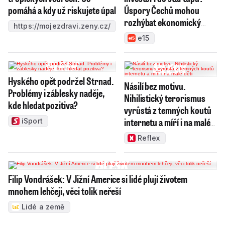
pomáhá a kdy už riskujete úpal
Úspory Čechů mohou
rozhýbat ekonomický
https://mojezdravi.zeny.cz/
růst
e15
Hyského opět podržel Strnad.
Násilí bez motivu.
Problémy i záblesky naděje,
Nihilistický terorismus
kde hledat pozitiva?
vyrůstá z temných koutů
internetu a míří i na malé
iSport
děti
Reflex
Filip Vondrášek: V Jižní Americe si lidé plují životem
mnohem lehčeji, věci tolik neřeší
Lidé a země