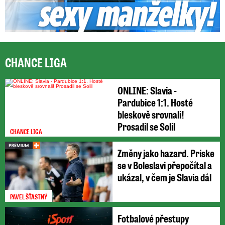
CHANCE LIGA
ONLINE: Slavia -
Pardubice 1:1. Hosté
bleskově srovnali!
Prosadil se Solil
CHANCE LIGA
Změny jako hazard. Priske
se v Boleslavi přepočítal a
ukázal, v čem je Slavia dál
PAVEL ŠŤASTNÝ
Fotbalové přestupy