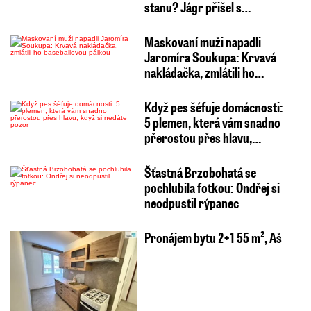
stanu? Jágr přišel s…
Maskovaní muži napadli
Jaromíra Soukupa: Krvavá
nakládačka, zmlátili ho…
Když pes šéfuje domácnosti:
5 plemen, která vám snadno
přerostou přes hlavu,…
Šťastná Brzobohatá se
pochlubila fotkou: Ondřej si
neodpustil rýpanec
Pronájem bytu 2+1 55 m², Aš