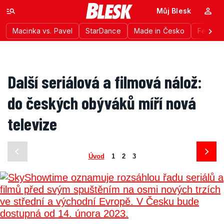
Můj Blesk
Macinka vs. Pavel
StarDance
Made in Česko
Festiva
Další seriálová a filmová nálož:
do českých obýváků míří nová
televize
Úvod
1
2
3