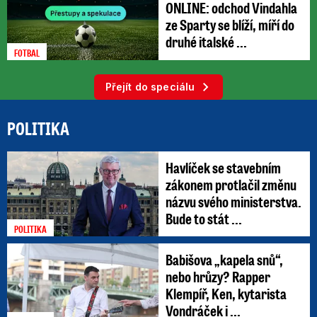
ONLINE: odchod Vindahla
ze Sparty se blíží, míří do
druhé italské ...
FOTBAL
Přejít do speciálu
POLITIKA
Havlíček se stavebním
zákonem protlačil změnu
názvu svého ministerstva.
Bude to stát ...
POLITIKA
Babišova „kapela snů“,
nebo hrůzy? Rapper
Klempíř, Ken, kytarista
Vondráček i ...