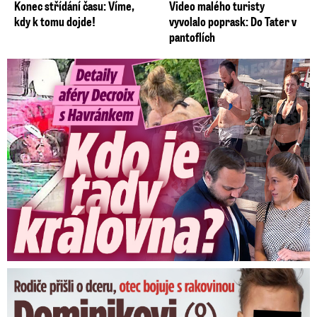
Konec střídání času: Víme,
Video malého turisty
kdy k tomu dojde!
vyvolalo poprask: Do Tater v
pantoflích
Detaily aféry Decroix s Havránkem: Kdo je tady královna?
Dominikovi (8) zbývají týdny života: Vzkaz od exprezidenta