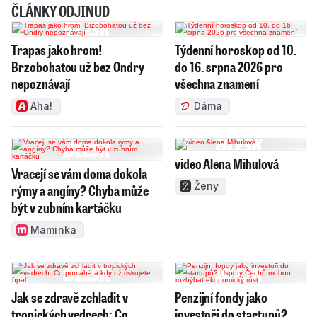
ČLÁNKY ODJINUD
Trapas jako hrom!
Týdenní horoskop od 10.
Brzobohatou už bez Ondry
do 16. srpna 2026 pro
nepoznávají
všechna znamení
Aha!
Dáma
video Alena Mihulová
Vracejí se vám doma dokola
Ženy
rýmy a angíny? Chyba může
být v zubním kartáčku
Maminka
Jak se zdravě zchladit v
Penzijní fondy jako
tropických vedrech: Co
investoři do startupů?