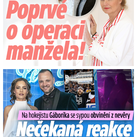
Na Gáboríka se sypou obvinění z nevěry: Reakce manželky!