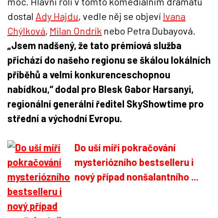
moc. Hlavní roli v tomto komediálním dramatu
dostal
Ady Hajdu
, vedle něj se objeví
Ivana
Chýlková
,
Milan Ondrík
nebo Petra Dubayová.
„Jsem nadšený, že tato prémiová služba
přichází do našeho regionu se škálou lokálních
příběhů a velmi konkurenceschopnou
nabídkou,“ dodal pro Blesk Gabor Harsanyi,
regionální generální ředitel SkyShowtime pro
střední a východní Evropu.
Do uší míří pokračování
mysteriózního bestselleru i
nový případ nonšalantního ...