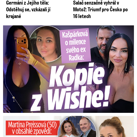
Germáni z Jejího těla:
Salač senzačně vyhrál v
Odstěhuj se, vzkázali jí
Moto2: Triumf pro Česko po
krajané
16 letech
Kašpárková o milence svého ex Radka: Kopie z Wishe!
Preissová (50) v obsáhlé zpovědi: Poprvé o operaci manžela