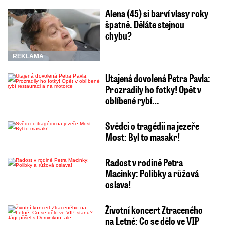
Alena (45) si barví vlasy roky
špatně. Děláte stejnou
chybu?
REKLAMA
Utajená dovolená Petra Pavla:
Prozradily ho fotky! Opět v
oblíbené rybí…
Svědci o tragédii na jezeře
Most: Byl to masakr!
Radost v rodině Petra
Macinky: Polibky a růžová
oslava!
Životní koncert Ztraceného
na Letné: Co se dělo ve VIP