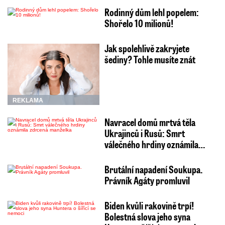
Rodinný dům lehl popelem:
Shořelo 10 milionů!
Jak spolehlivě zakryjete
šediny? Tohle musíte znát
REKLAMA
Navracel domů mrtvá těla
Ukrajinců i Rusů: Smrt
válečného hrdiny oznámila…
Brutální napadení Soukupa.
Právník Agáty promluvil
Biden kvůli rakovině trpí!
Bolestná slova jeho syna