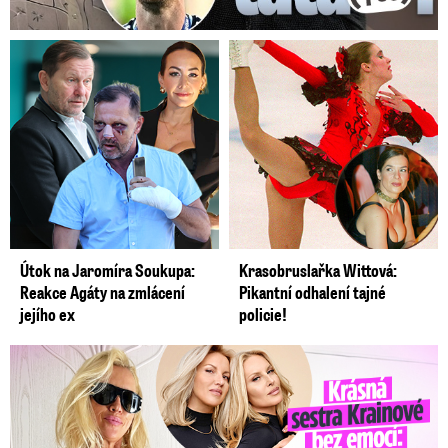
Útok na Jaromíra Soukupa:
Krasobruslařka Wittová:
Reakce Agáty na zmlácení
Pikantní odhalení tajné
jejího ex
policie!
Krásná sestra Krainové bez emocí: Mám to za pár…