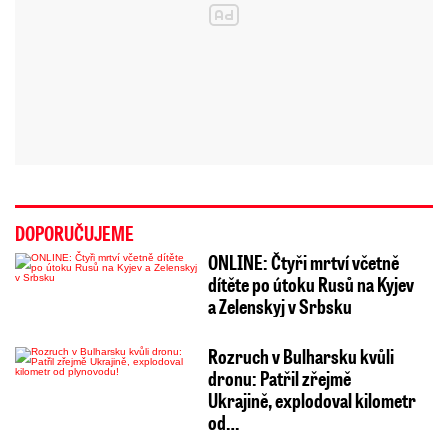
DOPORUČUJEME
ONLINE: Čtyři mrtví včetně
dítěte po útoku Rusů na Kyjev
a Zelenskyj v Srbsku
Rozruch v Bulharsku kvůli
dronu: Patřil zřejmě
Ukrajině, explodoval kilometr
od…