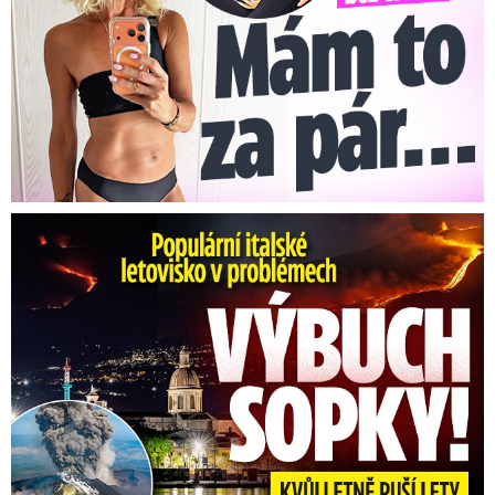
Erupce sicilské sopky Etny: Ruší desítky letů