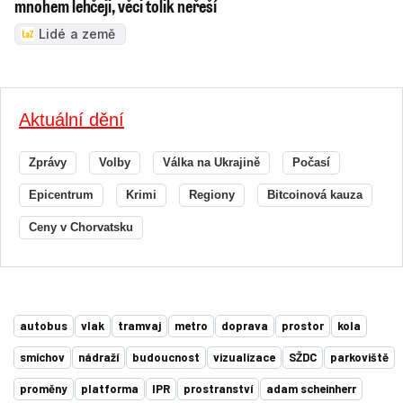
mnohem lehčeji, věci tolik neřeší
Lidé a země
Aktuální dění
Zprávy
Volby
Válka na Ukrajině
Počasí
Epicentrum
Krimi
Regiony
Bitcoinová kauza
Ceny v Chorvatsku
autobus
vlak
tramvaj
metro
doprava
prostor
kola
smíchov
nádraží
budoucnost
vizualizace
SŽDC
parkoviště
proměny
platforma
IPR
prostranství
adam scheinherr