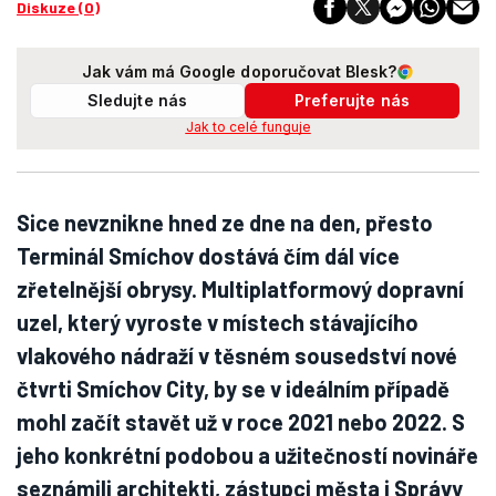
Diskuze (0)
Jak vám má Google doporučovat Blesk?
Sledujte nás
Preferujte nás
Jak to celé funguje
Sice nevznikne hned ze dne na den, přesto
Terminál Smíchov dostává čím dál více
zřetelnější obrysy. Multiplatformový dopravní
uzel, který vyroste v místech stávajícího
vlakového nádraží v těsném sousedství nové
čtvrti Smíchov City, by se v ideálním případě
mohl začít stavět už v roce 2021 nebo 2022. S
jeho konkrétní podobou a užitečností novináře
seznámili architekti, zástupci města i Správy