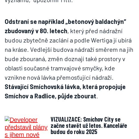
Odstraní se například „betonový baldachýn“
zbudovaný v 80. letech
, který před nádražní
budou zbytečně zaclání a podle Wertiga jí ubírá
na kráse. Vedlejší budova nádraží směrem na jih
bude zbouraná, změn doznají také prostory v
oblasti současné tramvajové smyčky, kde
vznikne nová lávka přemosťující nádraží.
Stávající Smíchovská lávka, která propojuje
Smíchov a Radlice, půjde zbourat
.
VIZUALIZACE: Smíchov City se
začne stavět už letos. Kanceláře
budou do roku 2025