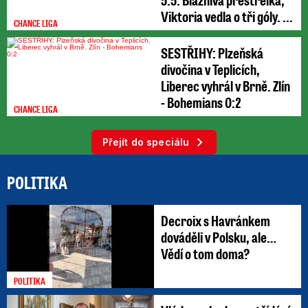
Viktoria vedla o tři góly. ...
CHANCE LIGA
SESTŘIHY: Plzeňská
divočina v Teplicích,
Liberec vyhrál v Brně. Zlín
- Bohemians 0:2
CHANCE LIGA
Přejít do speciálu
POLITIKA
Decroix s Havránkem
dováděli v Polsku, ale…
Vědí o tom doma?
POLITIKA