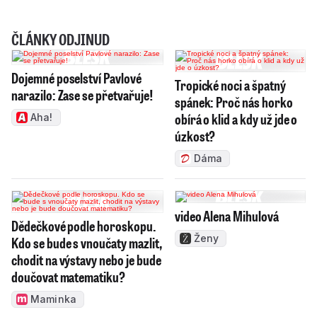
ČLÁNKY ODJINUD
Dojemné poselství Pavlové
Tropické noci a špatný
narazilo: Zase se přetvařuje!
spánek: Proč nás horko
obírá o klid a kdy už jde o
Aha!
úzkost?
Dáma
video Alena Mihulová
Dědečkové podle horoskopu.
Ženy
Kdo se bude s vnoučaty mazlit,
chodit na výstavy nebo je bude
doučovat matematiku?
Maminka