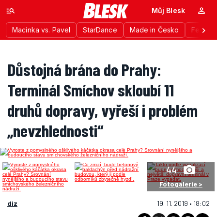
Můj Blesk
Macinka vs. Pavel
StarDance
Made in Česko
Festiva
Důstojná brána do Prahy:
Terminál Smíchov skloubí 11
druhů dopravy, vyřeší i problém
„nevzhlednosti“
44
Fotogalerie >
diz
19. 11. 2019 • 18:02