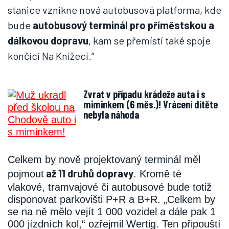
stanice vznikne nová autobusová platforma, kde
bude
autobusový terminál pro příměstskou a
dálkovou dopravu
, kam se přemístí také spoje
končící Na Knížecí.“
Zvrat v případu krádeže auta i s
miminkem (6 měs.)! Vrácení dítěte
nebyla náhoda
Celkem by nově projektovaný terminál měl
až 11 druhů dopravy
pojmout
. Kromě té
vlakové, tramvajové či autobusové bude totiž
disponovat parkovišti P+R a B+R. „Celkem by
se na ně mělo vejít 1 000 vozidel a dále pak 1
000 jízdních kol,“ ozřejmil Wertig. Ten připouští