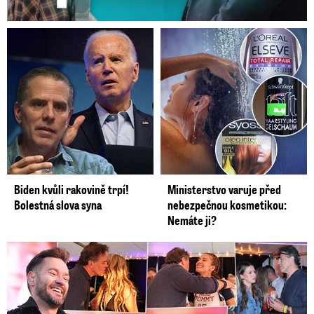
Biden kvůli rakovině trpí!
Ministerstvo varuje před
Bolestná slova syna
nebezpečnou kosmetikou:
Nemáte ji?
Koncert Ztraceného na Letné: Jágr přišel s Dominikou, ale...