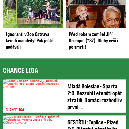
Ignoranti v Zoo Ostrava
Před rokem zemřel Jiří
krmili mandrily! Pak ještě
Krampol (†87): Dluhy vrší i
nadávali
po smrti!
CHANCE LIGA
Mladá Boleslav - Sparta
2:0. Bezzubí Letenští opět
ztratili. Domácí rozhodli v
první ...
CHANCE LIGA
SESTŘIH: Teplice - Plzeň
5:5. Bláznivá přestřelka,