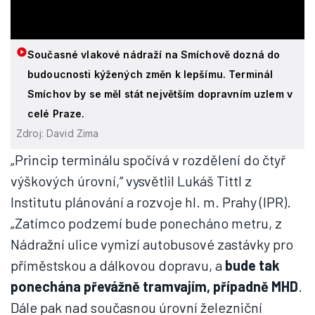
Současné vlakové nádraží na Smíchově dozná do
budoucnosti kýžených změn k lepšímu. Terminál
Smíchov by se měl stát největším dopravním uzlem v
celé Praze.
Zdroj: David Zima
„Princip terminálu spočívá v rozdělení do čtyř
výškových úrovní,“ vysvětlil Lukáš Tittl z
Institutu plánování a rozvoje hl. m. Prahy (IPR).
„Zatímco podzemí bude ponecháno metru, z
Nádražní ulice vymizí autobusové zastávky pro
příměstskou a dálkovou dopravu, a
bude tak
ponechána převážně tramvajím, případně MHD
.
Dále pak nad současnou úrovní železniční