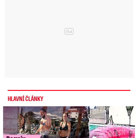
HLAVNÍ ČLÁNKY
Exministryně s Havránkem dováděli v Polsku: První slova!