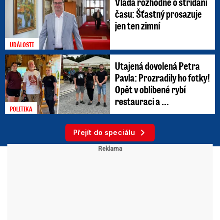
Vláda rozhodne o střídání
času: Šťastný prosazuje
jen ten zimní
UDÁLOSTI
Utajená dovolená Petra
Pavla: Prozradily ho fotky!
Opět v oblíbené rybí
restauraci a ...
POLITIKA
Přejít do speciálu