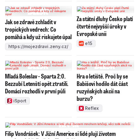
Za státní dluhy Česko platí
Jak se zdravě zchladit v
čtvrté nejvyšší úroky v
tropických vedrech: Co
Evropské unii
pomáhá a kdy už riskujete úpal
e15
https://mojezdravi.zeny.cz/
Mladá Boleslav - Sparta 2:0.
Hra o letiště. Proč by se
Bezzubí Letenští opět ztratili.
Babišovi hodilo dát část
Domácí rozhodli v první půli
ruzyňských akcií na
burzu?
iSport
Reflex
Filip Vondrášek: V Jižní Americe si lidé plují životem