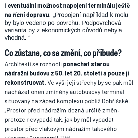
eventuální možnost napojení terminálu ještě
i
na říční dopravu
. „Propojení například k molu
by bylo vedeno po povrchu. Podpovrchová
varianta by z ekonomických důvodů nebyla
vhodná. “
Co zůstane, co se změní, co přibude?
Architekti se rozhodli
ponechat starou
nádražní budovu z 50. let 20. století a pouze ji
rekonstruovat
. Ve výši její střechy by se pak měl
nacházet onen zmíněný autobusový terminál
situovaný na západ komplexu poblíž Dobříšské.
„Prostor před nádražím dozná určitě změn,
protože nevypadá tak, jak by měl vypadat
prostor před vlakovým nádražím takového
významu,“ upozornil Tittl.