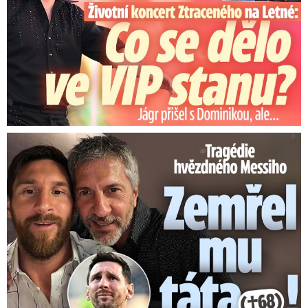
Tragédie hvězdného Messiho: Zemřel mu táta (†68)!