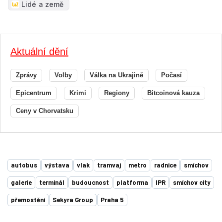
Lidé a země
Aktuální dění
Zprávy
Volby
Válka na Ukrajině
Počasí
Epicentrum
Krimi
Regiony
Bitcoinová kauza
Ceny v Chorvatsku
autobus
výstava
vlak
tramvaj
metro
radnice
smíchov
galerie
terminál
budoucnost
platforma
IPR
smíchov city
přemostění
Sekyra Group
Praha 5