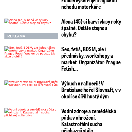
Policie vyšetřuje tragickou
nehodu motorkáře
Alena (45) si barví vlasy roky
špatně. Děláte stejnou
chybu?
REKLAMA
Sex, fetiš, BDSM, ale i
přednášky, workshopy a
market. Organizátor Prague
Fetish…
Výbuch v rafinerii! V
Bratislavě hořel Slovnaft, v v
okolí se šířil hustý dým
Vodní zdroje a zemědělská
půda v ohrožení:
Katastrofální sucha
přicházejí stále…