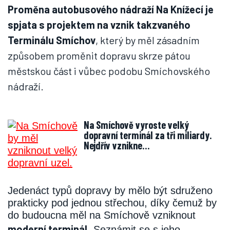
Proměna autobusového nádraží Na Knížecí je
spjata s projektem na vznik takzvaného
Terminálu Smíchov
, který by měl zásadním
způsobem proměnit dopravu skrze pátou
městskou část i vůbec podobu Smíchovského
nádraží.
Na Smíchově vyroste velký
dopravní terminál za tři miliardy.
Nejdřív vznikne…
Jedenáct typů dopravy by mělo být sdruženo
prakticky pod jednou střechou, díky čemuž by
do budoucna měl na Smíchově vzniknout
moderní terminál
. Seznámit se s jeho