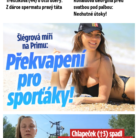
Třeštíková (44) o otci dcery:
Ronaldova Georgina před
Z dárce spermatu pravý táta
svatbou pod palbou:
Nechutné útoky!
Lucie Šlégrová míří na Primu. Překvapení pro sporťáky!
Smrtelný pád chlapce: Matka vydala vyjádření na 16 stran