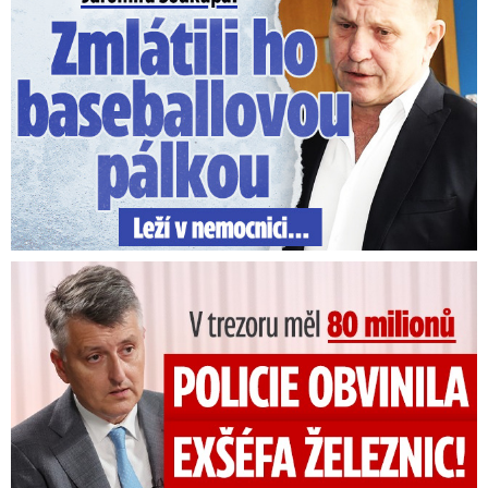
V trezoru měl 80 milionů: Policie obvinila exšéfa železnic!