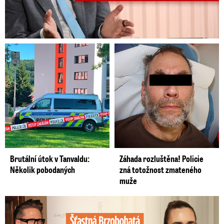
Brutální útok v Tanvaldu:
Záhada rozluštěna! Policie
Několik pobodaných
zná totožnost zmateného
muže
Šťastná Brzobohatá se pochlubila fotkou: Rýpanec od Ondřeje