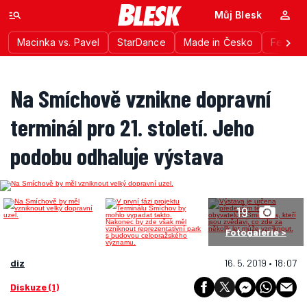
Můj Blesk
Macinka vs. Pavel
StarDance
Made in Česko
Festiva
Na Smíchově vznikne dopravní
terminál pro 21. století. Jeho
podobu odhaluje výstava
19
Fotogalerie >
diz
16. 5. 2019 • 18:07
Diskuze (1)