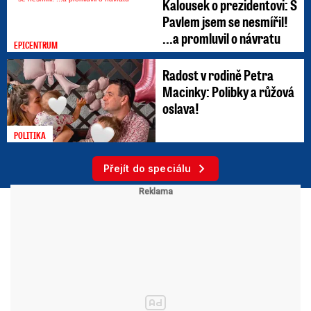
Kalousek o prezidentovi: S
Pavlem jsem se nesmířil!
...a promluvil o návratu
EPICENTRUM
Radost v rodině Petra
Macinky: Polibky a růžová
oslava!
POLITIKA
Přejít do speciálu