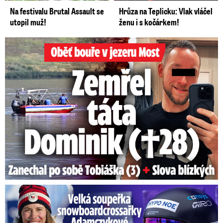
Na festivalu Brutal Assault se
Hrůza na Teplicku: Vlak vláčel
utopil muž!
ženu i s kočárkem!
Oběť bouře v jezeru Most: Zemřel táta Dominik (†28)
Velká soupeřka Adamczykové: Šokující konec!