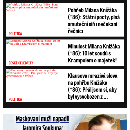
Pohřeb Milana Knížáka
(†86): Státní pocty, plná
smuteční síň i nečekaní
řečníci
POLITIKA
Minulost Milana Knížáka
(†86): 10 let soudů s
Krampolem o majetek!
ČESKÉ CELEBRITY
Klausova mrazivá slova
na pohřbu Knížáka
(†86): Přál jsem si, aby
byl vysvobozen z ...
POLITIKA
Maskovaní muži napadli Jaromíra Soukupa: Krvavá nakládačka