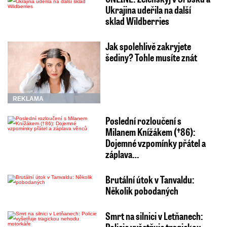
Ukrajina udeřila na další
sklad Wildberries
Jak spolehlivě zakryjete
šediny? Tohle musíte znát
REKLAMA
Poslední rozloučení s
Milanem Knížákem (†86):
Dojemné vzpomínky přátel a
záplava…
Brutální útok v Tanvaldu:
Několik pobodaných
Smrt na silnici v Letňanech: