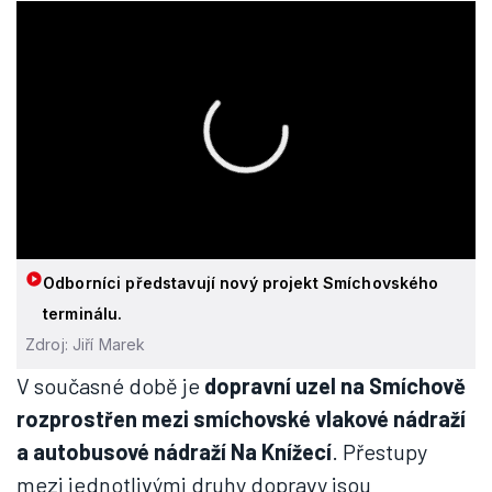
Odborníci představují nový projekt Smíchovského
terminálu.
Zdroj: Jiří Marek
V současné době je
dopravní uzel na Smíchově
rozprostřen mezi smíchovské vlakové nádraží
a autobusové nádraží Na Knížecí
. Přestupy
mezi jednotlivými druhy dopravy jsou