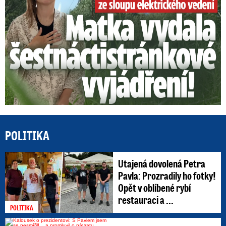
POLITIKA
Utajená dovolená Petra
Pavla: Prozradily ho fotky!
Opět v oblíbené rybí
restauraci a ...
POLITIKA