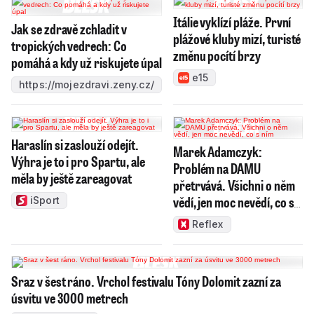
Itálie vyklízí pláže. První
Jak se zdravě zchladit v
plážové kluby mizí, turisté
tropických vedrech: Co
změnu pocítí brzy
pomáhá a kdy už riskujete úpal
e15
https://mojezdravi.zeny.cz/
Haraslín si zaslouží odejít.
Marek Adamczyk:
Výhra je to i pro Spartu, ale
Problém na DAMU
měla by ještě zareagovat
přetrvává. Všichni o něm
vědí, jen moc nevědí, co s
iSport
ním
Reflex
Sraz v šest ráno. Vrchol festivalu Tóny Dolomit zazní za
úsvitu ve 3000 metrech