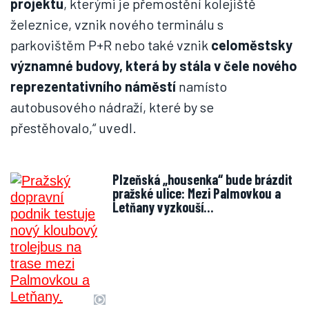
projektu
, kterými je přemostění kolejiště
železnice, vznik nového terminálu s
parkovištěm P+R nebo také vznik
celoměstsky
významné budovy, která by stála v čele nového
reprezentativního náměstí
namísto
autobusového nádraží, které by se
přestěhovalo,“ uvedl.
Plzeňská „housenka“ bude brázdit
pražské ulice: Mezi Palmovkou a
Letňany vyzkouší…