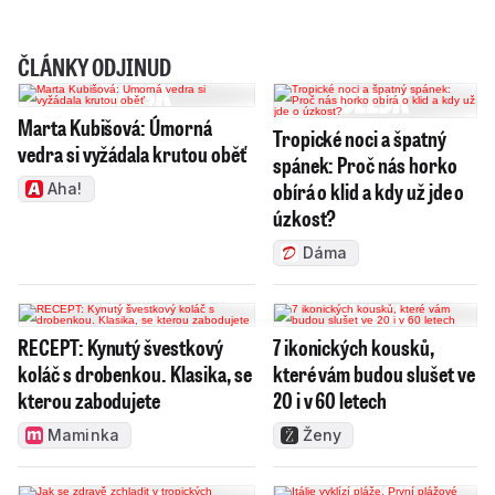
ČLÁNKY ODJINUD
Marta Kubišová: Úmorná
Tropické noci a špatný
vedra si vyžádala krutou oběť
spánek: Proč nás horko
obírá o klid a kdy už jde o
Aha!
úzkost?
Dáma
RECEPT: Kynutý švestkový
7 ikonických kousků,
koláč s drobenkou. Klasika, se
které vám budou slušet ve
kterou zabodujete
20 i v 60 letech
Maminka
Ženy