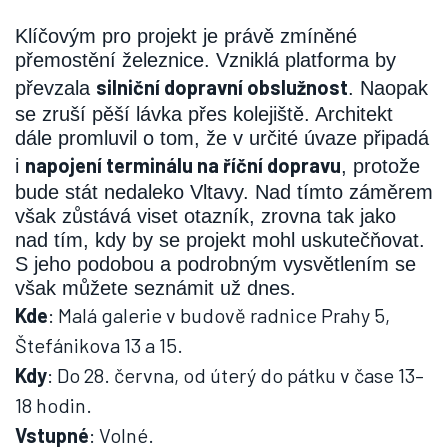
Klíčovým pro projekt je právě zmíněné
přemostění železnice. Vzniklá platforma by
silniční dopravní obslužnost
převzala
. Naopak
se zruší pěší lávka přes kolejiště. Architekt
dále promluvil o tom, že v určité úvaze připadá
napojení terminálu na říční dopravu
i
, protože
bude stát nedaleko Vltavy. Nad tímto záměrem
však zůstává viset otazník, zrovna tak jako
nad tím, kdy by se projekt mohl uskutečňovat.
S jeho podobou a podrobným vysvětlením se
však můžete seznámit už dnes.
Kde
: Malá galerie v budově radnice Prahy 5,
Štefánikova 13 a 15.
Kdy
: Do 28. června, od úterý do pátku v čase 13–
18 hodin.
Vstupné
: Volné.