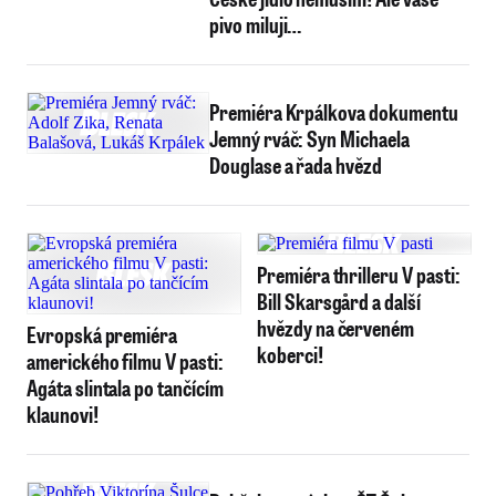
pivo miluji…
Premiéra Krpálkova dokumentu
Jemný rváč: Syn Michaela
Douglase a řada hvězd
Premiéra thrilleru V pasti:
Bill Skarsgård a další
hvězdy na červeném
Evropská premiéra
koberci!
amerického filmu V pasti:
Agáta slintala po tančícím
klaunovi!