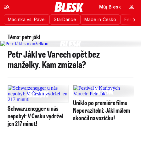
Můj Blesk
Macinka vs. Pavel
StarDance
Made in Česko
Festiva
Téma: petr jákl
Petr Jákl ve Varech opět bez
manželky. Kam zmizela?
Uniklo po premiéře filmu
Schwarzenegger u nás
Neporazitelní: Jákl málem
nepobyl: V Česku vydržel
skončil na vozíčku!
jen 217 minut!