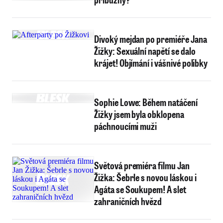
Divoký mejdan po premiéře Jana
Žižky: Sexuální napětí se dalo
krájet! Objímání i vášnivé polibky
Sophie Lowe: Během natáčení
Žižky jsem byla obklopena
páchnoucími muži
Světová premiéra filmu Jan
Žižka: Šebrle s novou láskou i
Agáta se Soukupem! A slet
zahraničních hvězd