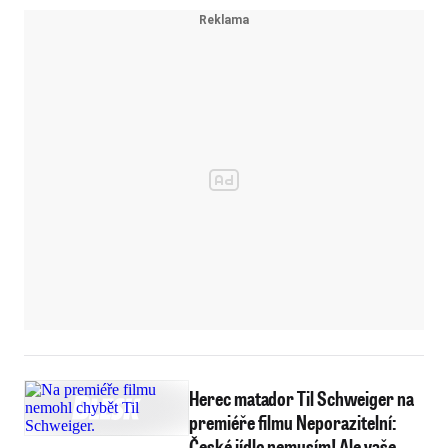
Herec matador Til Schweiger na
premiéře filmu Neporazitelní:
České jídlo nemusím! Ale vaše