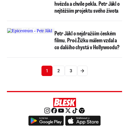
hvězda a chvíle pekla. Petr Jákl o
nejtěžším projektu svého života
Petr Jákl o nejdražším českém
filmu. Proč Žižku málem vzdal a
co dalšího chystá v Hollywoodu?
1
2
3