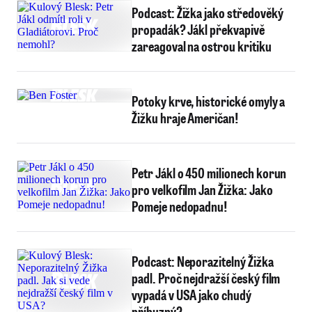
Podcast: Žižka jako středověký
propadák? Jákl překvapivě
zareagoval na ostrou kritiku
Potoky krve, historické omyly a
Žižku hraje Američan!
Petr Jákl o 450 milionech korun
pro velkofilm Jan Žižka: Jako
Pomeje nedopadnu!
Podcast: Neporazitelný Žižka
padl. Proč nejdražší český film
vypadá v USA jako chudý
příbuzný?