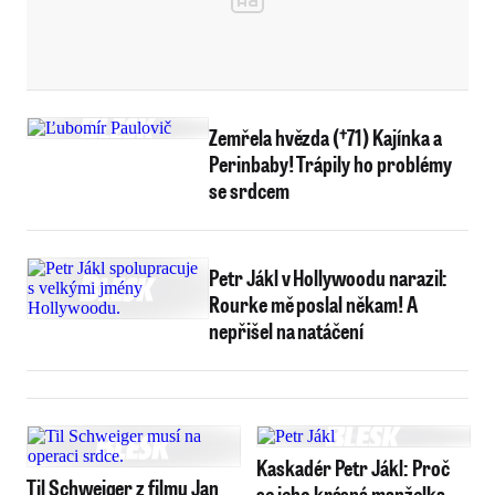
Zemřela hvězda (†71) Kajínka a
Perinbaby! Trápily ho problémy
se srdcem
Petr Jákl v Hollywoodu narazil:
Rourke mě poslal někam! A
nepřišel na natáčení
Kaskadér Petr Jákl: Proč
Til Schweiger z filmu Jan
se jeho krásná manželka