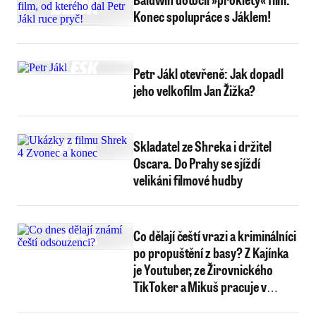
Konec spolupráce s Jáklem!
Petr Jákl otevřeně: Jak dopadl
jeho velkofilm Jan Žižka?
Skladatel ze Shreka i držitel
Oscara. Do Prahy se sjíždí
velikáni filmové hudby
Co dělají čeští vrazi a kriminálníci
po propuštění z basy? Z Kajínka
je Youtuber, ze Žirovnického
TikToker a Mikuš pracuje v
nemocnici!