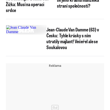
Žižka: Musí na operaci
straní společnosti?
srdce
Jean-Claude Van Damme (63) v
Česku: Tyhle krásky s ním
utratily majlant! Večeřel ale se
Soukalovou