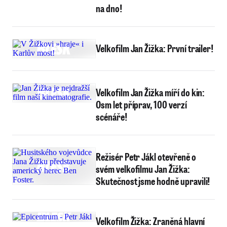
na dno!
Velkofilm Jan Žižka: První trailer!
Velkofilm Jan Žižka míří do kin:
Osm let příprav, 100 verzí
scénáře!
Režisér Petr Jákl otevřeně o
svém velkofilmu Jan Žižka:
Skutečnost jsme hodně upravili!
Velkofilm Žižka: Zraněná hlavní