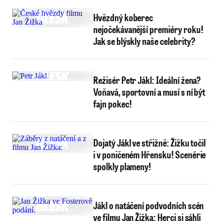
Hvězdný koberec
nejočekávanější premiéry roku!
Jak se blýskly naše celebrity?
Režisér Petr Jákl: Ideální žena?
Voňavá, sportovní a musí s ní být
fajn pokec!
Dojatý Jákl ve střižně: Žižku točil
i v poničeném Hřensku! Scenérie
spolkly plameny!
Jákl o natáčení podvodních scén
ve filmu Jan Žižka: Herci si sáhli