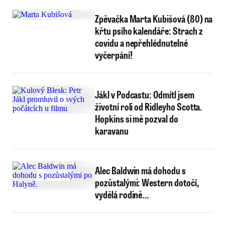
Zpěvačka Marta Kubišová (80) na
křtu psího kalendáře: Strach z
covidu a nepřehlédnutelné
vyčerpání!
Jákl v Podcastu: Odmítl jsem
životní roli od Ridleyho Scotta.
Hopkins si mě pozval do
karavanu
Alec Baldwin má dohodu s
pozůstalými: Western dotočí,
vydělá rodině…