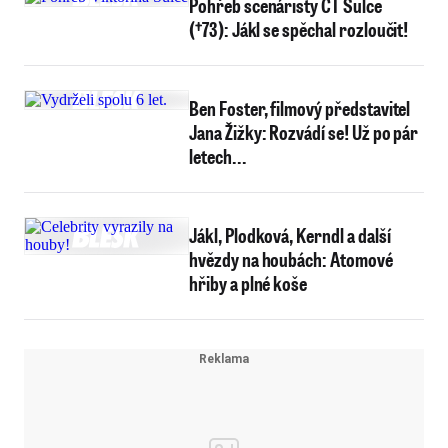
Pohřeb scenáristy ČT Šulce
(†73): Jákl se spěchal rozloučit!
Ben Foster, filmový představitel
Jana Žižky: Rozvádí se! Už po pár
letech...
Jákl, Plodková, Kerndl a další
hvězdy na houbách: Atomové
hřiby a plné koše