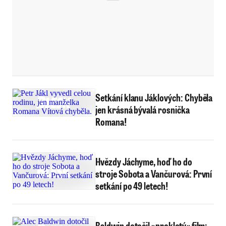
Setkání klanu Jáklových: Chyběla
jen krásná bývalá rosnička
Romana!
Hvězdy Jáchyme, hoď ho do
stroje Sobota a Vančurová: První
setkání po 49 letech!
Baldwin dotočil »prokletý« film: