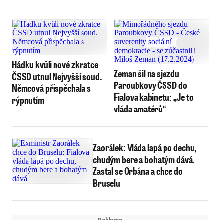
Hádku kvůli nové zkratce
Zeman šil na sjezdu
ČSSD utnul Nejvyšší soud.
Paroubkovy ČSSD do
Němcová přispěchala s
Fialova kabinetu: „Je to
rýpnutím
vláda amatérů“
Zaorálek: Vláda lapá po dechu,
chudým bere a bohatým dává.
Zastal se Orbána a chce do
Bruselu