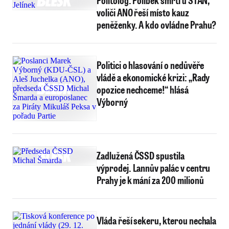
Politolog: Polibek smrti u STAN,
voliči ANO řeší místo kauz
peněženky. A kdo ovládne Prahu?
Politici o hlasování o nedůvěře
vládě a ekonomické krizi: „Rady
opozice nechceme!“ hlásá
Výborný
Zadlužená ČSSD spustila
výprodej. Lannův palác v centru
Prahy je k mání za 200 milionů
Vláda řeší sekeru, kterou nechala