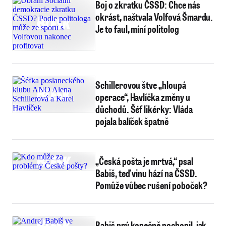
Boj o zkratku ČSSD: Chce nás
okrást, naštvala Volfová Šmardu.
Je to faul, míní politolog
Schillerovou štve „hloupá
operace“, Havlíčka změny u
důchodů. Šéf likérky: Vláda
pojala balíček špatně
„Česká pošta je mrtvá,“ psal
Babiš, teď vinu hází na ČSSD.
Pomůže vůbec rušení poboček?
Babiš prý konečně pochopil, jak