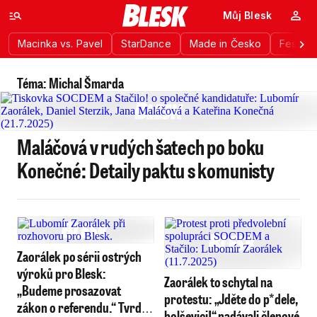
Můj Blesk
Macinka vs. Pavel
StarDance
Made in Česko
Festiva
Téma: Michal Šmarda
Maláčová v rudých šatech po boku
Konečné: Detaily paktu s komunisty
Zaorálek po sérii ostrých
výroků pro Blesk:
Zaorálek to schytal na
„Budeme prosazovat
protestu: „Jděte do p*dele,
zákon o referendu.“ Tvrdě
bolševici!“ nadávali členové