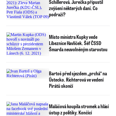
Schillerová. Jurečka připustil
zvýšení některých daní. Co
podraží?
Místo ministra Kupky vede
Líbeznice Havlíček. Šéf ČSSD
Šmarda neuvolněným starostou
Bartoš před sjezdem „prchá“ na
Ústecko. Richterová ve vedení
Pirátů skončí
Maláčová koupila stromek a hlásí
ústup z politiky. Končící