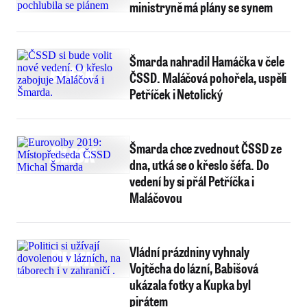
ministryně má plány se synem
Šmarda nahradil Hamáčka v čele
ČSSD. Maláčová pohořela, uspěli
Petříček i Netolický
Šmarda chce zvednout ČSSD ze
dna, utká se o křeslo šéfa. Do
vedení by si přál Petříčka i
Maláčovou
Vládní prázdniny vyhnaly
Vojtěcha do lázní, Babišová
ukázala fotky a Kupka byl
pirátem