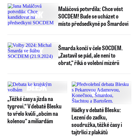
Maláčová potvrdila: Chce vést
SOCDEM! Bude se ucházet o
místo předsedkyně po Šmardovi
Šmarda končí v čele SOCDEM.
„Zastavil se pád, ale není to
obrat,“ říká o volební mizérii
„Těžké časy a jízda na
tygrovi.“ V debatě Blesku
Hádky v debatě Blesku:
to vřelo kvůli „obcím na
Lezení do zadku,
kolenou“ a miliardám
soudružka, těžké časy i
tajtrlíci z plakátů