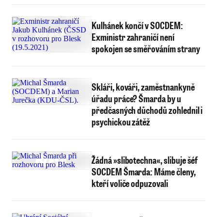
Kulhánek končí v SOCDEM:
Exministr zahraničí není
spokojen se směřováním strany
Skláři, kováři, zaměstnankyně
úřadu práce? Šmarda by u
předčasných důchodů zohlednil i
psychickou zátěž
Žádná »slibotechna«, slibuje šéf
SOCDEM Šmarda: Máme členy,
kteří voliče odpuzovali