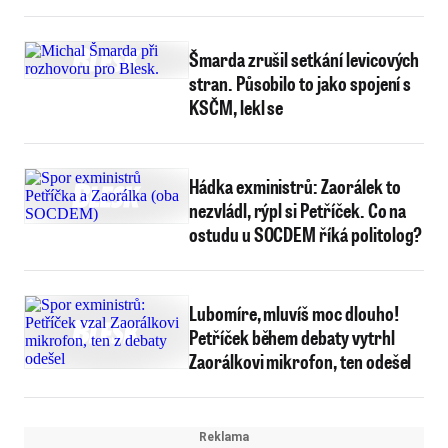
Šmarda zrušil setkání levicových
stran. Působilo to jako spojení s
KSČM, lekl se
Hádka exministrů: Zaorálek to
nezvládl, rýpl si Petříček. Co na
ostudu u SOCDEM říká politolog?
Lubomíre, mluvíš moc dlouho!
Petříček během debaty vytrhl
Zaorálkovi mikrofon, ten odešel