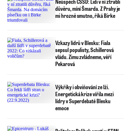
Neúspěch ČSSD: Lidi v ní ztratili
důvěru, míní Šmarda. Z Prahy je
mi hrozně smutno, říká Birke
Vzkazy lídrů v Blesku: Fiala
sepsul populisty, Schillerová
vládu. Zimu zvládneme, věří
Pekarová
Výkřiky i obviňování ze lži.
Energetická krize vířila mezi
lídry v Superdebatě Blesku
emoce