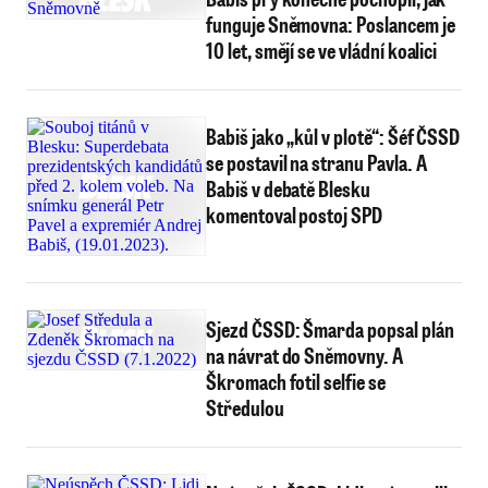
funguje Sněmovna: Poslancem je
10 let, smějí se ve vládní koalici
Babiš jako „kůl v plotě“: Šéf ČSSD
se postavil na stranu Pavla. A
Babiš v debatě Blesku
komentoval postoj SPD
Sjezd ČSSD: Šmarda popsal plán
na návrat do Sněmovny. A
Škromach fotil selfie se
Středulou