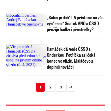
„Babiš je deb*l. A příště se na vás
vys*rem.“ Sňatek ANO a ČSSD
přežije hádky i přestřelky?
Hamáček dál vede ČSSD s
Onderkou, Petříčka asi čeká
konec ve vládě. Maláčovou
doplnili nováčci
1
2
3