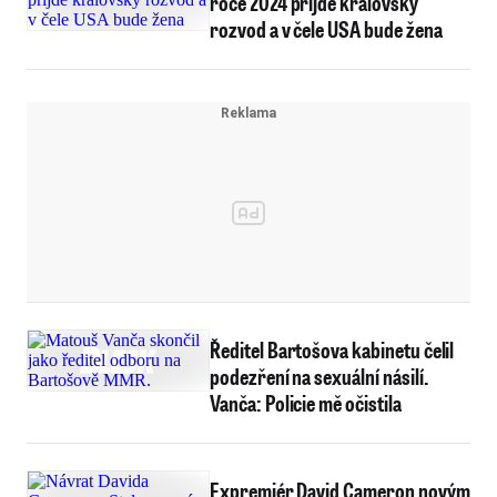
roce 2024 přijde královský
rozvod a v čele USA bude žena
Ředitel Bartošova kabinetu čelil
podezření na sexuální násilí.
Vanča: Policie mě očistila
Expremiér David Cameron novým