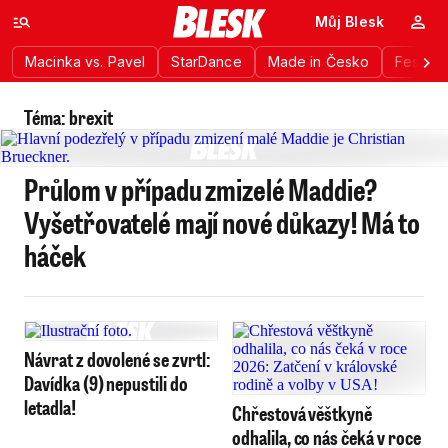
Můj Blesk
Macinka vs. Pavel
StarDance
Made in Česko
Festiva
Téma: brexit
Průlom v případu zmizelé Maddie?
Vyšetřovatelé mají nové důkazy! Má to
háček
Návrat z dovolené se zvrtl:
Davídka (9) nepustili do
letadla!
Chřestová věštkyně
odhalila, co nás čeká v roce