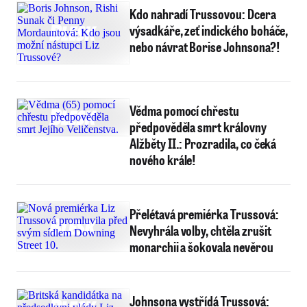
Kdo nahradí Trussovou: Dcera
výsadkáře, zeť indického boháče,
nebo návrat Borise Johnsona?!
Vědma pomocí chřestu
předpověděla smrt královny
Alžběty II.: Prozradila, co čeká
nového krále!
Přelétavá premiérka Trussová:
Nevyhrála volby, chtěla zrušit
monarchii a šokovala nevěrou
Johnsona vystřídá Trussová: