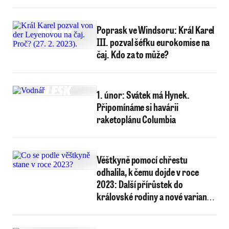
Poprask ve Windsoru: Král Karel
III. pozval šéfku eurokomise na
čaj. Kdo za to může?
1. únor: Svátek má Hynek.
Připomínáme si havárii
raketoplánu Columbia
Věštkyně pomocí chřestu
odhalila, k čemu dojde v roce
2023: Další přírůstek do
královské rodiny a nové varianty
covidu!