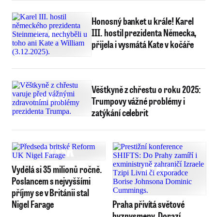
Honosný banket u krále! Karel
III. hostil prezidenta Německa,
přijela i vysmátá Kate v kočáře
Věštkyně z chřestu o roku 2025:
Trumpovy vážné problémy i
zatýkání celebrit
Vydělá si 35 milionů ročně.
Poslancem s nejvyššími
příjmy se v Británii stal
Nigel Farage
Praha přivítá světové
byznysmeny. Dorazí