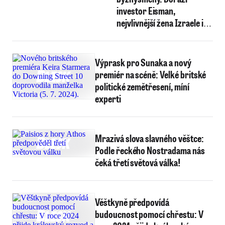
investor Eisman,
nejvlivnější žena Izraele i
stratég Borise Johnsona
Výprask pro Sunaka a nový
premiér na scéně: Velké britské
politické zemětřesení, míní
experti
Mrazivá slova slavného věštce:
Podle řeckého Nostradama nás
čeká třetí světová válka!
Věštkyně předpovídá
budoucnost pomocí chřestu: V