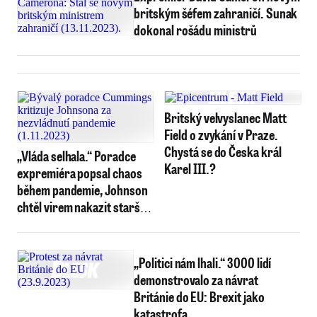
britským šéfem zahraničí. Sunak
dokonal rošádu ministrů
Britský velvyslanec Matt
Field o zvykání v Praze.
Chystá se do Česka král
„Vláda selhala.“ Poradce
Karel III.?
expremiéra popsal chaos
během pandemie, Johnson
chtěl virem nakazit starší
lidi
„Politici nám lhali.“ 3000 lidí
demonstrovalo za návrat
Británie do EU: Brexit jako
katastrofa