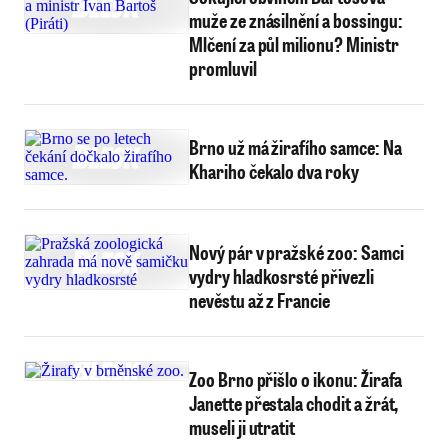
muže ze znásilnění a bossingu:
Mlčení za půl milionu? Ministr
promluvil
Brno už má žirafího samce: Na
Khariho čekalo dva roky
Nový pár v pražské zoo: Samci
vydry hladkosrsté přivezli
nevěstu až z Francie
Zoo Brno přišlo o ikonu: Žirafa
Janette přestala chodit a žrát,
museli ji utratit