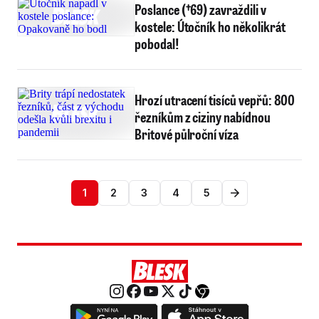
Poslance (†69) zavraždili v
kostele: Útočník ho několikrát
pobodal!
Hrozí utracení tisíců vepřů: 800
řezníkům z ciziny nabídnou
Britové půlroční víza
1
2
3
4
5