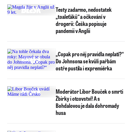
Testy zadarmo, nedostatek
„toaleťáků“ a očkování v
drogerii: Češka popisuje
pandemii v Anglii
„Copak pro něj pravidla neplatí?“
Do Johnsona se kvůli pařbám
ostře pustila i expremiérka
Moderátor Libor Bouček o smrti
Žbirky i otcovství! A s
Bohdalovou je dala dohromady
husa