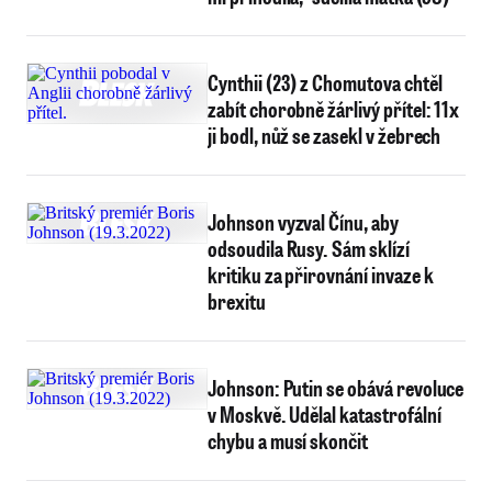
Cynthii (23) z Chomutova chtěl
zabít chorobně žárlivý přítel: 11x
ji bodl, nůž se zasekl v žebrech
Johnson vyzval Čínu, aby
odsoudila Rusy. Sám sklízí
kritiku za přirovnání invaze k
brexitu
Johnson: Putin se obává revoluce
v Moskvě. Udělal katastrofální
chybu a musí skončit