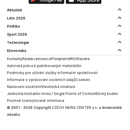
Aktuálně
Léto 2026
Politika
Sport 2026
Technologie
Ekonomika
Kontakty
Redakce
Inzerce
Předplatné
RSS
Kariéra
Autorská práva k publikovaným materiálům
Podmínky pro užívání služby informační společnosti
Informace o zpracování osobních údajů
Cookies
Nastavení soukromí
Vlastnická struktura
Jednotná kontaktní místa / Single Points of Contact
Etický kodex
Povinně zveřejňované informace
© 2001 - 2026 Copyright
CZECH NEWS CENTER a.s.
a dodavatelé
obsahu