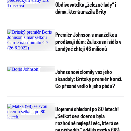
Obdivovatelka „železné lady“ i
dáma, která urazila Brity
Premiér Johnson s manželkou
prodávají dům: Za luxusní sídlo v
Londýně chtějí 46 milionů
Johnsonovi zlomily vaz jeho
skandály: Britský premiér končí.
Co přesně vedlo k jeho pádu?
Dojemné shledání po 80 letech!
„Setkat se s dcerou byla
rozhodně nejlepší věc, která se
mi přihodila,“ sdělila matka (98)