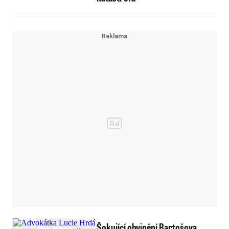
Šokující obvinění Bartošova