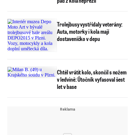
pád z kola nepřežil
Trolejbusy vystřídaly veterány:
Auta, motorky i kola mají
dostaveníčko v depu
Chtěl vrátit kolo, skončil s nožem
v ledvině: Útočník vyfasoval šest
let v base