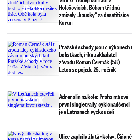
Holešovicích: Během tří dnů
zmizely „kousky“ za desetitisíce
korun
Pražské schody jsou o výkonech i
bolístkách, říká zakladatel
závodu Roman Čermák (58).
Letos se pojede 25. ročník
Adrenalin na kole: Praha má své
první singletraily, cyklonadšenci
je v Letňanech vyzkoušeli
Ulice zaplnila žlutá »kola«: Číňané