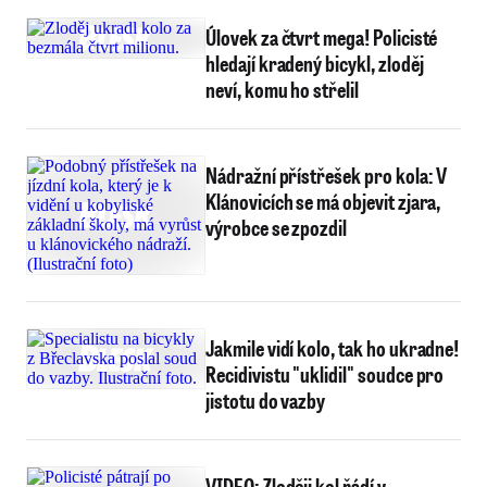
Úlovek za čtvrt mega! Policisté
hledají kradený bicykl, zloděj
neví, komu ho střelil
Nádražní přístřešek pro kola: V
Klánovicích se má objevit zjara,
výrobce se zpozdil
Jakmile vidí kolo, tak ho ukradne!
Recidivistu "uklidil" soudce pro
jistotu do vazby
VIDEO: Zloději kol řádí v