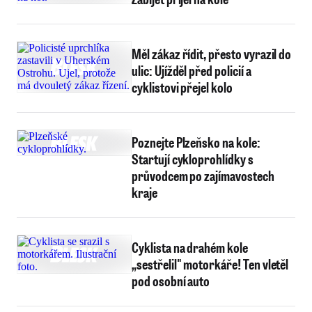
Měl zákaz řídit, přesto vyrazil do
ulic: Ujížděl před policií a
cyklistovi přejel kolo
Poznejte Plzeňsko na kole:
Startují cykloprohlídky s
průvodcem po zajímavostech
kraje
Cyklista na drahém kole
„sestřelil" motorkáře! Ten vletěl
pod osobní auto