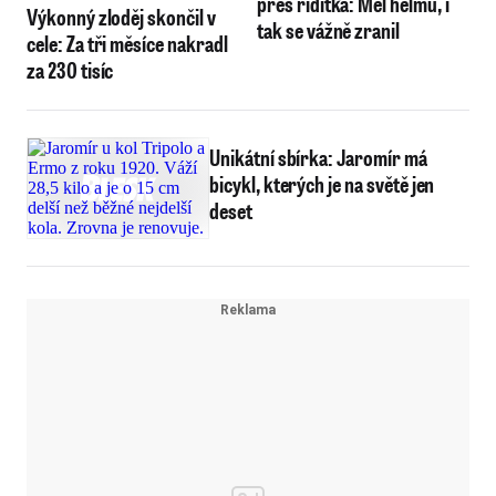
přes řídítka: Měl helmu, i
Výkonný zloděj skončil v
tak se vážně zranil
cele: Za tři měsíce nakradl
za 230 tisíc
Unikátní sbírka: Jaromír má
bicykl, kterých je na světě jen
deset