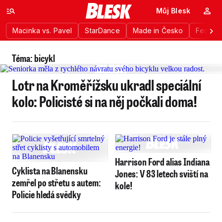
Můj Blesk
Macinka vs. Pavel
StarDance
Made in Česko
Festiva
Téma: bicykl
Lotr na Kroměřížsku ukradl speciální
kolo: Policisté si na něj počkali doma!
Harrison Ford alias Indiana
Cyklista na Blanensku
Jones: V 83 letech sviští na
zemřel po střetu s autem:
kole!
Policie hledá svědky