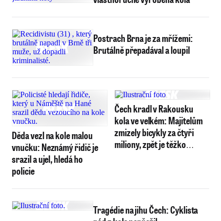
Postrach Brna je za mřížemi:
Brutálně přepadával a loupil
Čech kradl v Rakousku
kola ve velkém: Majitelům
zmizely bicykly za čtyři
Děda vezl na kole malou
miliony, zpět je těžko
vnučku: Neznámý řidič je
dostanou
srazil a ujel, hledá ho
policie
Tragédie na jihu Čech: Cyklista