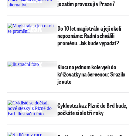
je zatím provozují v Praze 7
Do 10 let magistrálu a její okolí
nepoznáme: Radní schválili
proměnu. Jak bude vypadat?
Kluci na jednom kole vjeli do
křižovatky na červenou: Srazilo
je auto
Cyklostezka z Plzně do Brd bude,
počkáte si ale tři roky