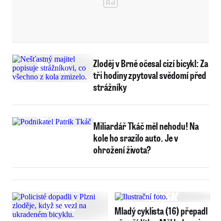
Zloděj v Brně očesal cizí bicykl: Za
tři hodiny zpytoval svědomí před
strážníky
Miliardář Tkáč měl nehodu! Na
kole ho srazilo auto. Je v
ohrožení života?
Mladý cyklista (16) přepadl