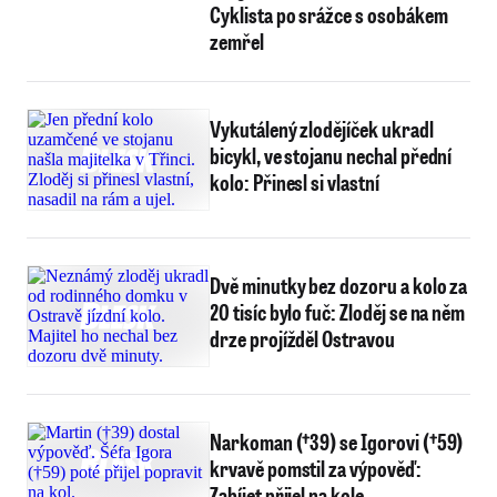
Cyklista po srážce s osobákem
zemřel
Vykutálený zlodějíček ukradl
bicykl, ve stojanu nechal přední
kolo: Přinesl si vlastní
Dvě minutky bez dozoru a kolo za
20 tisíc bylo fuč: Zloděj se na něm
drze projížděl Ostravou
Narkoman (†39) se Igorovi (†59)
krvavě pomstil za výpověď:
Zabíjet přijel na kole