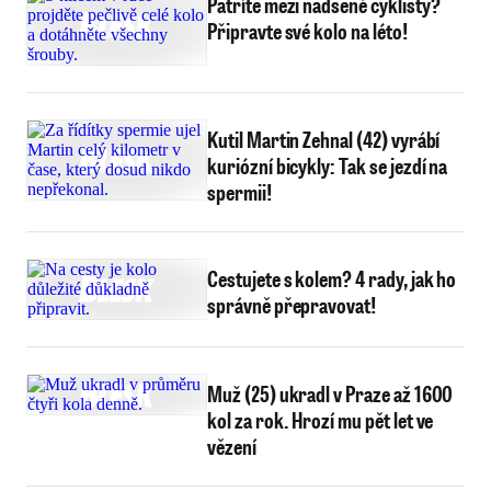
Patříte mezi nadšené cyklisty?
Připravte své kolo na léto!
Kutil Martin Zehnal (42) vyrábí
kuriózní bicykly: Tak se jezdí na
spermii!
Cestujete s kolem? 4 rady, jak ho
správně přepravovat!
Muž (25) ukradl v Praze až 1600
kol za rok. Hrozí mu pět let ve
vězení