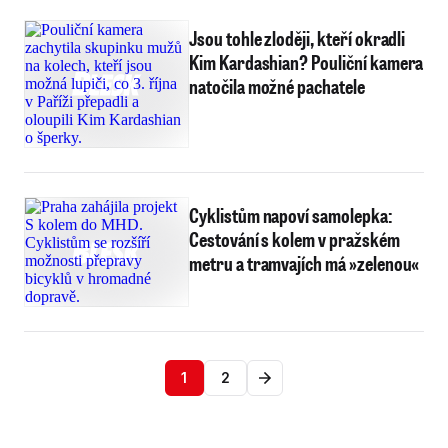
Jsou tohle zloději, kteří okradli
Kim Kardashian? Pouliční kamera
natočila možné pachatele
Cyklistům napoví samolepka:
Cestování s kolem v pražském
metru a tramvajích má »zelenou«
1
2