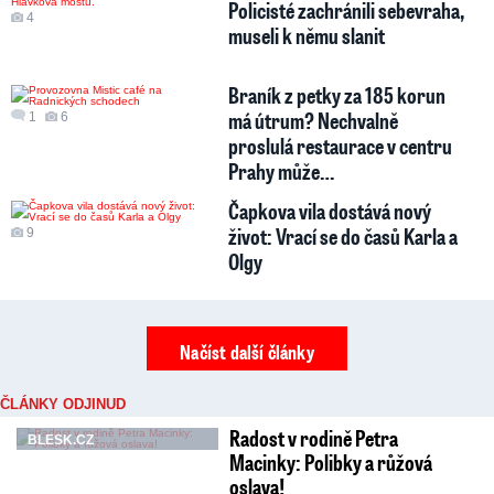
Policisté zachránili sebevraha,
4
museli k němu slanit
Braník z petky za 185 korun
má útrum? Nechvalně
1
6
proslulá restaurace v centru
Prahy může…
Čapkova vila dostává nový
život: Vrací se do časů Karla a
9
Olgy
Načíst další články
ČLÁNKY ODJINUD
Radost v rodině Petra
BLESK.CZ
Macinky: Polibky a růžová
oslava!