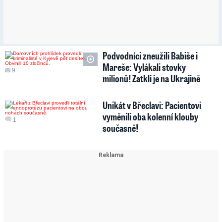
Podvodníci zneužili Babiše i
Mareše: Vylákali stovky
9
milionů! Zatkli je na Ukrajině
Unikát v Břeclavi: Pacientovi
vyměnili oba kolenní klouby
1
současně!