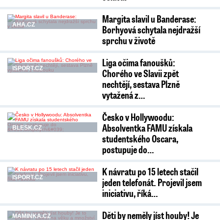
Margita slavil u Banderase:
AHA.CZ
Borhyová schytala nejdražší
sprchu v životě
Liga očima fanoušků:
ISPORT.CZ
Chorého ve Slavii zpět
nechtějí, sestava Plzně
vytažená z…
Česko v Hollywoodu:
Absolventka FAMU získala
BLESK.CZ
studentského Oscara,
postupuje do…
K návratu po 15 letech stačil
ISPORT.CZ
jeden telefonát. Projevil jsem
iniciativu, říká…
Děti by neměly jíst houby! Je
MAMINKA.CZ