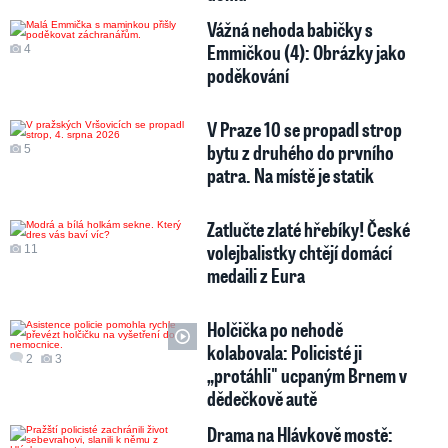
Vážná nehoda babičky s
Emmičkou (4): Obrázky jako
4
poděkování
V Praze 10 se propadl strop
bytu z druhého do prvního
5
patra. Na místě je statik
Zatlučte zlaté hřebíky! České
volejbalistky chtějí domácí
11
medaili z Eura
Holčička po nehodě
kolabovala: Policisté ji
2
3
„protáhli" ucpaným Brnem v
dědečkově autě
Drama na Hlávkově mostě: