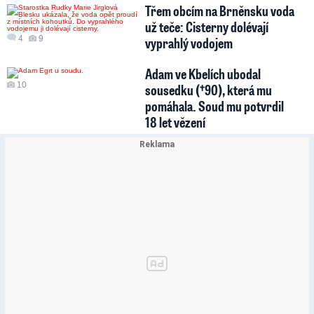
Třem obcím na Brněnsku voda
už teče: Cisterny dolévají
4
9
vyprahlý vodojem
Adam ve Kbelích ubodal
10
sousedku (†90), která mu
pomáhala. Soud mu potvrdil
18 let vězení