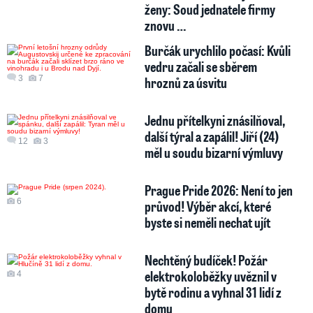
ženy: Soud jednatele firmy
znovu …
Burčák urychlilo počasí: Kvůli
vedru začali se sběrem
3
7
hroznů za úsvitu
Jednu přítelkyni znásilňoval,
další týral a zapálil! Jiří (24)
12
3
měl u soudu bizarní výmluvy
Prague Pride 2026: Není to jen
6
průvod! Výběr akcí, které
byste si neměli nechat ujít
Nechtěný budíček! Požár
elektrokoloběžky uvěznil v
4
bytě rodinu a vyhnal 31 lidí z
domu