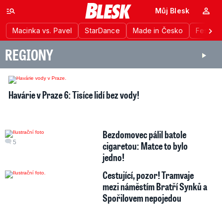
Můj Blesk
Macinka vs. Pavel
StarDance
Made in Česko
Festiva
REGIONY
Havárie v Praze 6: Tisíce lidí bez vody!
Bezdomovec pálil batole
5
cigaretou: Matce to bylo
jedno!
Cestující, pozor! Tramvaje
mezi náměstím Bratří Synků a
Spořilovem nepojedou