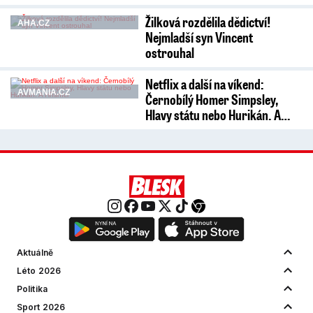
Žilková rozdělila dědictví!
AHA.CZ
Nejmladší syn Vincent
ostrouhal
Netflix a další na víkend:
AVMANIA.CZ
Černobílý Homer Simpsley,
Hlavy státu nebo Hurikán. A…
Aktuálně
Léto 2026
Politika
Sport 2026