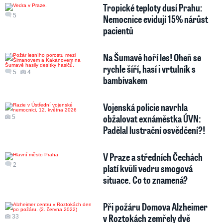
Tropické teploty dusí Prahu:
5
Nemocnice evidují 15% nárůst
pacientů
Na Šumavě hoří les! Oheň se
rychle šíří, hasí i vrtulník s
5
4
bambivakem
Vojenská policie navrhla
obžalovat exnáměstka ÚVN:
5
Padělal lustrační osvědčení?!
V Praze a středních Čechách
2
platí kvůli vedru smogová
situace. Co to znamená?
Při požáru Domova Alzheimer
v Roztokách zemřely dvě
33