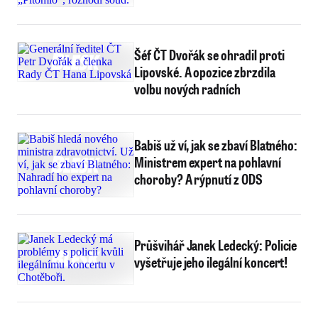
Šéf ČT Dvořák se ohradil proti
Lipovské. A opozice zbrzdila
volbu nových radních
Babiš už ví, jak se zbaví Blatného:
Ministrem expert na pohlavní
choroby? A rýpnutí z ODS
Průšvihář Janek Ledecký: Policie
vyšetřuje jeho ilegální koncert!