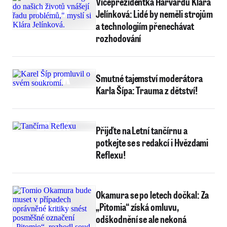
Viceprezidentka Harvardu Klára
Jelínková: Lidé by neměli strojům
a technologiím přenechávat
rozhodování
Smutné tajemství moderátora
Karla Šípa: Trauma z dětství!
Přijďte na Letní tančírnu a
potkejte se s redakcí i Hvězdami
Reflexu!
Okamura se po letech dočkal: Za
„Pitomia“ získá omluvu,
odškodnění se ale nekoná