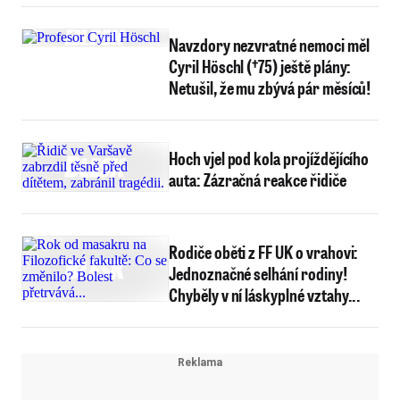
Navzdory nezvratné nemoci měl
Cyril Höschl (†75) ještě plány:
Netušil, že mu zbývá pár měsíců!
Hoch vjel pod kola projíždějícího
auta: Zázračná reakce řidiče
Rodiče oběti z FF UK o vrahovi:
Jednoznačné selhání rodiny!
Chyběly v ní láskyplné vztahy...