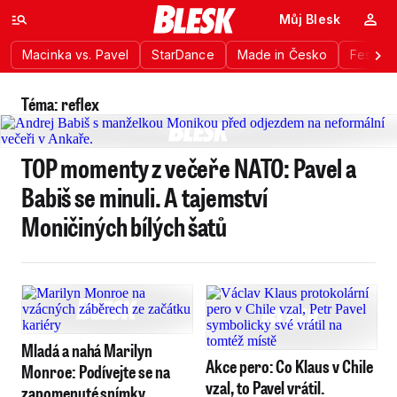
Můj Blesk
Macinka vs. Pavel
StarDance
Made in Česko
Festiva
Téma: reflex
TOP momenty z večeře NATO: Pavel a
Babiš se minuli. A tajemství
Moničiných bílých šatů
Mladá a nahá Marilyn
Akce pero: Co Klaus v Chile
Monroe: Podívejte se na
vzal, to Pavel vrátil.
zapomenuté snímky