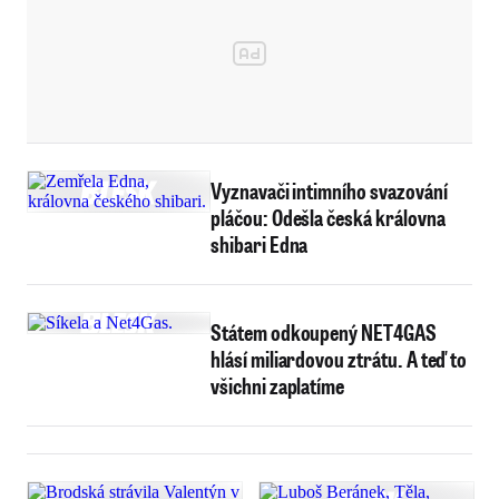
Vyznavači intimního svazování
pláčou: Odešla česká královna
shibari Edna
Státem odkoupený NET4GAS
hlásí miliardovou ztrátu. A teď to
všichni zaplatíme