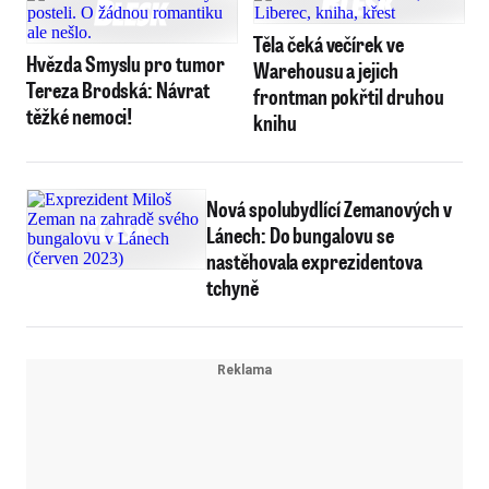
Těla čeká večírek ve
Hvězda Smyslu pro tumor
Warehousu a jejich
Tereza Brodská: Návrat
frontman pokřtil druhou
těžké nemoci!
knihu
Nová spolubydlící Zemanových v
Lánech: Do bungalovu se
nastěhovala exprezidentova
tchyně