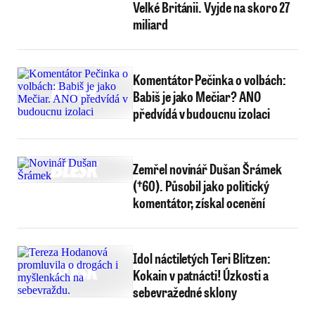
Velké Británii. Vyjde na skoro 27
miliard
Komentátor Pečinka o volbách:
Babiš je jako Mečiar? ANO
předvídá v budoucnu izolaci
Zemřel novinář Dušan Šrámek
(†60). Působil jako politický
komentátor, získal ocenění
Idol náctiletých Teri Blitzen:
Kokain v patnácti! Úzkosti a
sebevražedné sklony