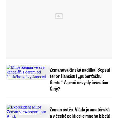
Zemanova čínská nadílka: Sepsul
teror Hamásu i „puberťačku
Gretu“. A proč nevyšly investice
Číny?
Zeman ostře: Vláda je amatérská
a v české politice je mnoho blbců!