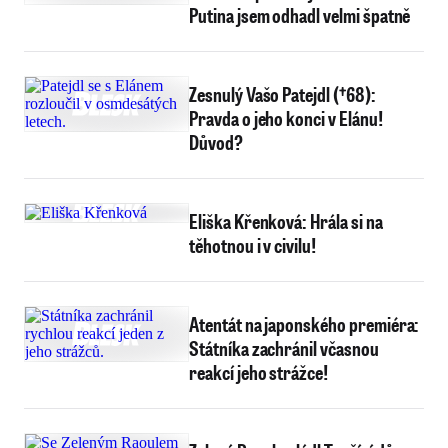
Putina jsem odhadl velmi špatně
Zesnulý Vašo Patejdl (†68):
Pravda o jeho konci v Elánu!
Důvod?
Eliška Křenková: Hrála si na
těhotnou i v civilu!
Atentát na japonského premiéra:
Státníka zachránil včasnou
reakcí jeho strážce!