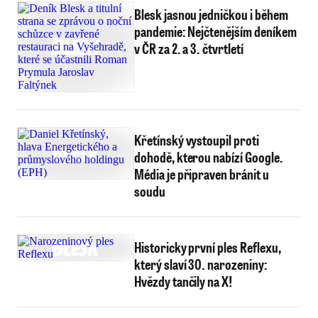
Blesk jasnou jedničkou i během
pandemie: Nejčtenějším deníkem
v ČR za 2. a 3. čtvrtletí
Křetínský vystoupil proti
dohodě, kterou nabízí Google.
Média je připraven bránit u
soudu
Historicky první ples Reflexu,
který slaví 30. narozeniny:
Hvězdy tančily na X!