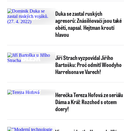
Duka se zastal ruských
agresorů: Znásilňovači jsou také
oběti, napsal. Hejtman kroutí
hlavou
Jiří Strach vyzpovídal Jiřího
Bartošku: Proč odmítl Woodyho
Harrelsona ve Varech!
Herečka Tereza Hofová ze seriálu
Dáma a Král: Rozchod s otcem
dcery!