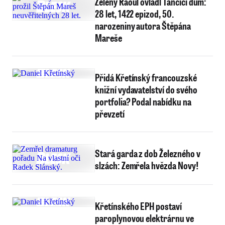
Zelený Raoul ovládl Tančící dům:
28 let, 1422 epizod, 50.
narozeniny autora Štěpána
Mareše
Přidá Křetínský francouzské
knižní vydavatelství do svého
portfolia? Podal nabídku na
převzetí
Stará garda z dob Železného v
slzách: Zemřela hvězda Novy!
Křetínského EPH postaví
paroplynovou elektrárnu ve