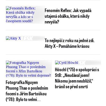
Fenomén Reflex: Jak vypadá
utajená obálka, která nikdy
nevyšla?
To nejlepší z roku na jedné zdi.
Akty X – Pomáháme krásou
Höschl (†75) o spolupráci s
StB: „Neudával jsem!
Nikomu jsem neublížil,“
Fotografka Nguyen
bránil se před smrtí
Phuong Thao o posledním
focení s Jiřím Bartoškou
(†78): Bylo to velmi
dojemné!