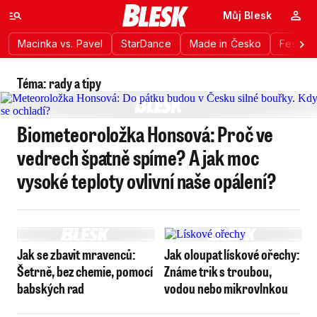
Můj Blesk
Macinka vs. Pavel
StarDance
Made in Česko
Festiva
Téma: rady a tipy
Biometeoroložka Honsová: Proč ve
vedrech špatně spíme? A jak moc
vysoké teploty ovlivní naše opálení?
Jak se zbavit mravenců:
Jak oloupat lískové ořechy:
Šetrně, bez chemie, pomocí
Známe trik s troubou,
babských rad
vodou nebo mikrovlnkou