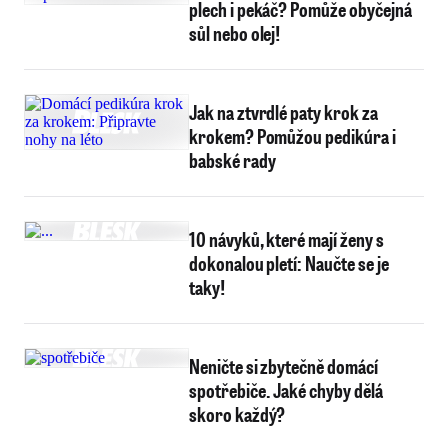
plech i pekáč? Pomůže obyčejná
sůl nebo olej!
Jak na ztvrdlé paty krok za
krokem? Pomůžou pedikúra i
babské rady
10 návyků, které mají ženy s
dokonalou pletí: Naučte se je
taky!
Neničte si zbytečně domácí
spotřebiče. Jaké chyby dělá
skoro každý?