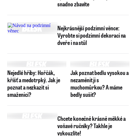
snadno zbavíte
Nejkrásnější podzimní věnce:
Vyrobte si podzimní dekoraci na
dveře i na stůl
Nejedlé hřiby: Hořčák,
Jak poznat bedlu vysokou a
kříšť a medotrpký. Jak je
nezaměnit ji s
poznat a nezkazit si
muchomůrkou? A máme
smaženici?
bedly sušit?
Chcete konečně krásně měkké a
voňavé ručníky? Takhle je
vykouzlíte!