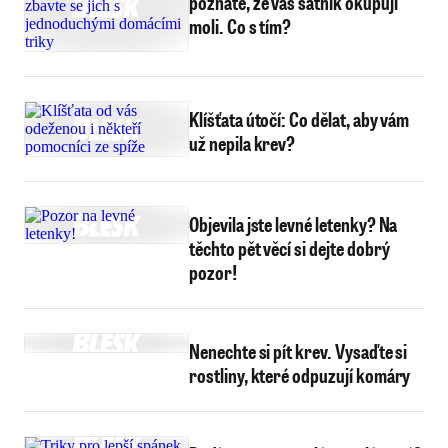
poznáte, že váš šatník okupují
moli. Co s tím?
Klíšťata útočí: Co dělat, aby vám
už nepila krev?
Objevila jste levné letenky? Na
těchto pět věcí si dejte dobrý
pozor!
Nenechte si pít krev. Vysaďte si
rostliny, které odpuzují komáry