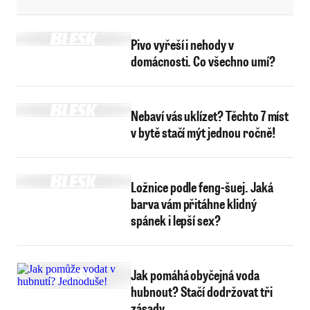
Pivo vyřeší i nehody v
domácnosti. Co všechno umí?
Nebaví vás uklízet? Těchto 7 míst
v bytě stačí mýt jednou ročně!
Ložnice podle feng-šuej. Jaká
barva vám přitáhne klidný
spánek i lepší sex?
Jak pomáhá obyčejná voda
hubnout? Stačí dodržovat tři
zásady