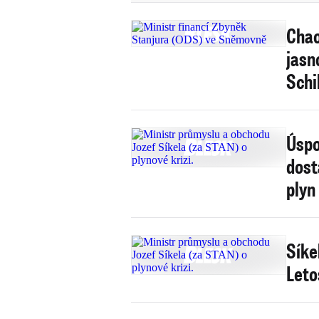
Chao
jasn
Schi
Úspo
dost
plyn
Síke
Leto