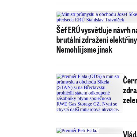
Šéf ERÚ vysvětluje návrh n
brutální zdražení elektřiny
Nemohli jsme jinak
Čern
zdra
zele
Vlád