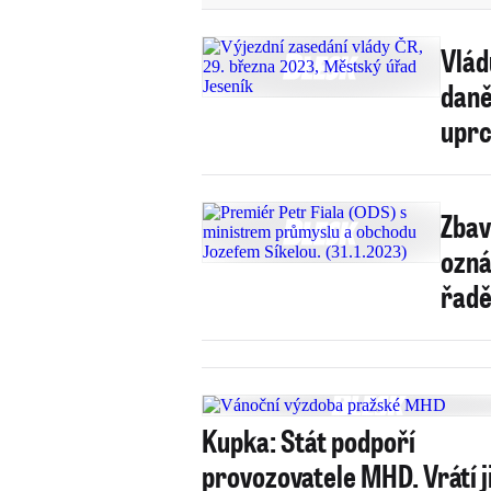
Vlád
daně
uprc
Zbav
ozná
řadě
Kupka: Stát podpoří
provozovatele MHD. Vrátí 