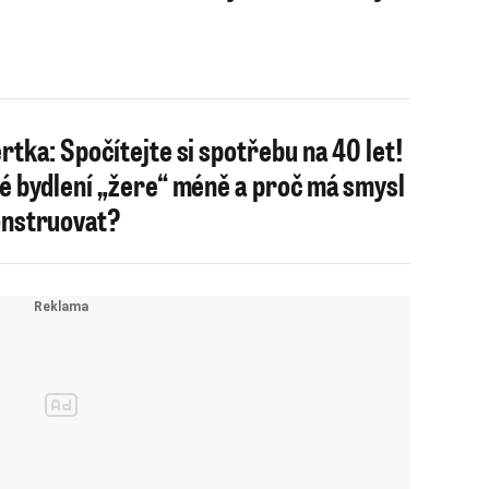
rtka: Spočítejte si spotřebu na 40 let!
é bydlení „žere“ méně a proč má smysl
nstruovat?