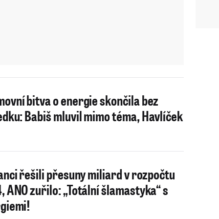
ovní bitva o energie skončila bez
edku: Babiš mluvil mimo téma, Havlíček
anci řešili přesuny miliard v rozpočtu
, ANO zuřilo: „Totální šlamastyka“ s
giemi!