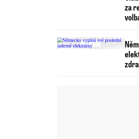
za r
volb
Němc
elek
zdra