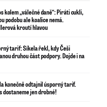
s kolem „válečné daně“: Piráti cukli,
ou podobu ale koalice nemá.
llerová kroutí hlavou
rný tarif: Síkela řekl, kdy Češi
anou druhou část podpory. Dojde i na
la konečně odtajnil úsporný tarif.
s dostaneme jen drobné!