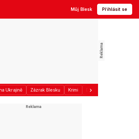
Můj Blesk
Přihlásit se
na Ukrajině
Zázrak Blesku
Krimi
Donald Trump
Sport