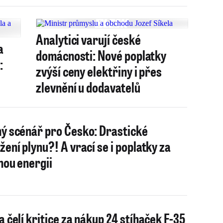
Analytici varují české
a
domácnosti: Nové poplatky
:
zvýší ceny elektřiny i přes
zlevnění u dodavatelů
ý scénář pro Česko: Drastické
žení plynu?! A vrací se i poplatky za
nou energii
a čelí kritice za nákup 24 stíhaček F-35