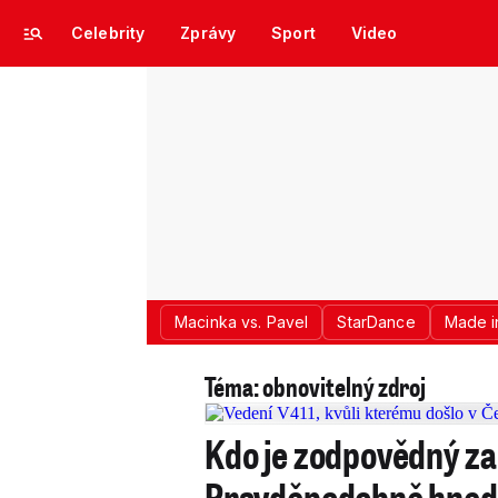
Celebrity
Zprávy
Sport
Video
Macinka vs. Pavel
StarDance
Made i
Téma: obnovitelný zdroj
Kdo je zodpovědný za
Pravděpodobně hned n