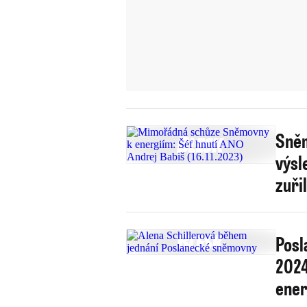
Sněm
výsl
zuřil
Posl
2024
ener