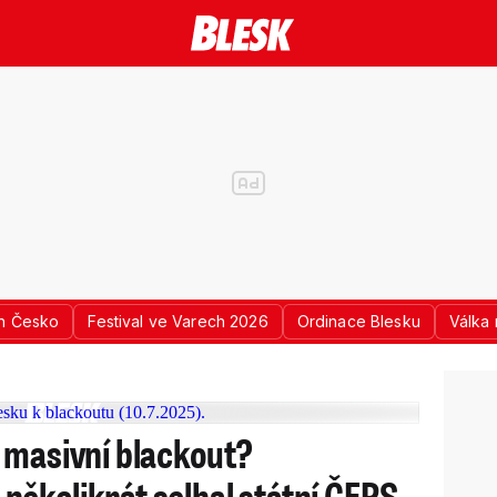
n Česko
Festival ve Varech 2026
Ordinace Blesku
Válka 
 masivní blackout?
ěkolikrát selhal státní ČEPS