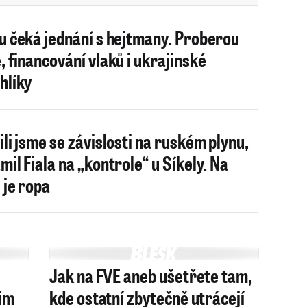
u čeká jednání s hejtmany. Proberou
, financování vlaků i ukrajinské
hlíky
ili jsme se závislosti na ruském plynu,
mil Fiala na „kontrole“ u Síkely. Na
 je ropa
Jak na FVE aneb ušetřete tam,
jim
kde ostatní zbytečně utrácejí