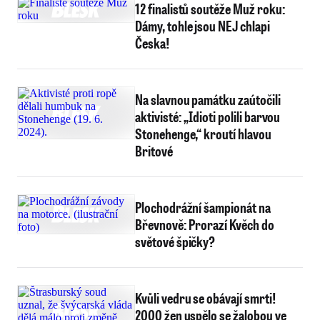
12 finalistů soutěže Muž roku:
Dámy, tohle jsou NEJ chlapi
Česka!
Na slavnou památku zaútočili
aktivisté: „Idioti polili barvou
Stonehenge,“ kroutí hlavou
Britové
Plochodrážní šampionát na
Břevnově: Prorazí Kvěch do
světové špičky?
Kvůli vedru se obávají smrti!
2000 žen uspělo se žalobou ve