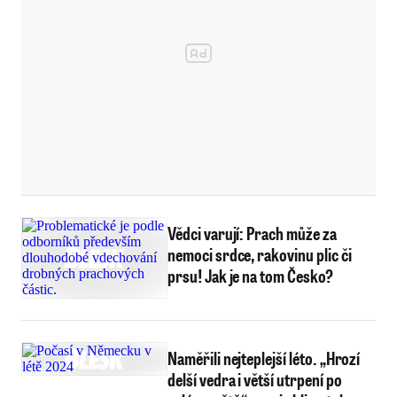
Vědci varují: Prach může za
nemoci srdce, rakovinu plic či
prsu! Jak je na tom Česko?
Naměřili nejteplejší léto. „Hrozí
delší vedra i větší utrpení po