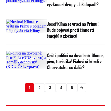
vyzkoušel drogy: Jak dopadl?
Josef Klíma se vrací na Primu!
Bude bojovat proti činnosti
šmejdů a zločinců
Čeští politici na dovolené: Slunce,
pivo, turistika! Fialovi si lebedí v
Chorvatsku, co další?
1
2
3
4
5