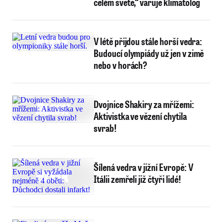
celém světě,“ varuje klimatolog
V létě přijdou stále horší vedra:
Budoucí olympiády už jen v zimě
nebo v horách?
Dvojnice Shakiry za mřížemi:
Aktivistka ve vězení chytila
svrab!
Šílená vedra v jižní Evropě: V
Itálii zemřeli již čtyři lidé!