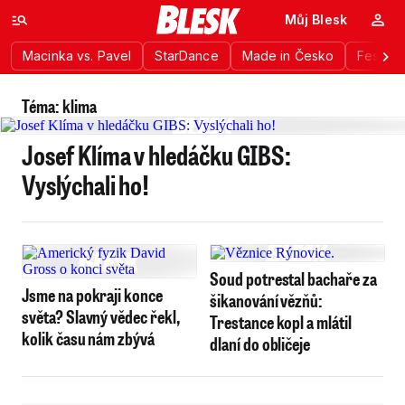
Můj Blesk
Macinka vs. Pavel
StarDance
Made in Česko
Festiva
Téma: klima
Josef Klíma v hledáčku GIBS:
Vyslýchali ho!
Soud potrestal bachaře za
Jsme na pokraji konce
šikanování vězňů:
světa? Slavný vědec řekl,
Trestance kopl a mlátil
kolik času nám zbývá
dlaní do obličeje