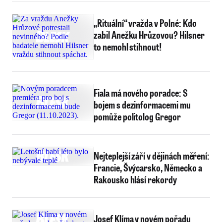
„Rituální“ vražda v Polné: Kdo
zabil Anežku Hrůzovou? Hilsner
to nemohl stihnout!
Fiala má nového poradce: S
bojem s dezinformacemi mu
pomůže politolog Gregor
Nejteplejší září v dějinách měření:
Francie, Švýcarsko, Německo a
Rakousko hlásí rekordy
Josef Klíma v novém pořadu