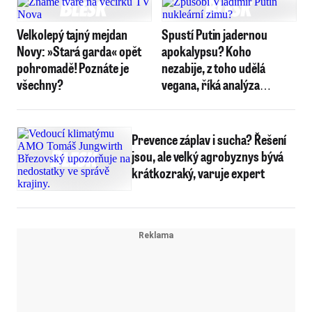
Velkolepý tajný mejdan
Spustí Putin jadernou
Novy: »Stará garda« opět
apokalypsu? Koho
pohromadě! Poznáte je
nezabije, z toho udělá
všechny?
vegana, říká analýza
dopadů atomové války
Prevence záplav i sucha? Řešení
jsou, ale velký agrobyznys bývá
krátkozraký, varuje expert