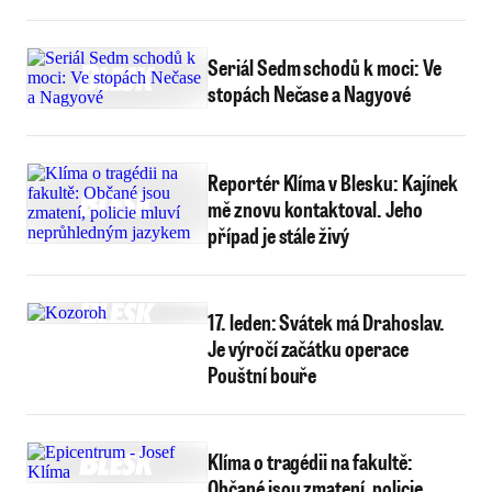
Seriál Sedm schodů k moci: Ve
stopách Nečase a Nagyové
Reportér Klíma v Blesku: Kajínek
mě znovu kontaktoval. Jeho
případ je stále živý
17. leden: Svátek má Drahoslav.
Je výročí začátku operace
Pouštní bouře
Klíma o tragédii na fakultě:
Občané jsou zmatení, policie