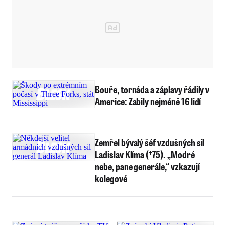
Bouře, tornáda a záplavy řádily v
Americe: Zabily nejméně 16 lidí
Zemřel bývalý šéf vzdušných sil
Ladislav Klíma (†75). „Modré
nebe, pane generále,“ vzkazují
kolegové