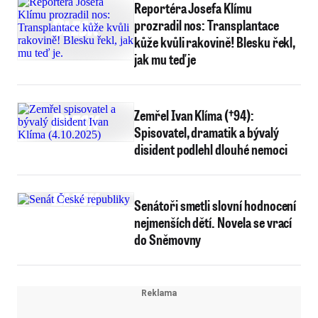
Reportéra Josefa Klímu
prozradil nos: Transplantace
kůže kvůli rakovině! Blesku řekl,
jak mu teď je
Zemřel Ivan Klíma (†94):
Spisovatel, dramatik a bývalý
disident podlehl dlouhé nemoci
Senátoři smetli slovní hodnocení
nejmenších dětí. Novela se vrací
do Sněmovny