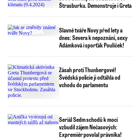
Štrasburku. Demonstruje i Greta
Slavné tváře Novy před lety a
dnes: Severa k nepoznání, sexy
Adámková i sporťák Poulíček!
Zásah proti Thunbergové!
Švédská policie ji odtáhla od
vchodu do parlamentu
Seriál Sedm schodů k moci
vzbudil zájem Nečasových:
Expremiér povolal právníka!