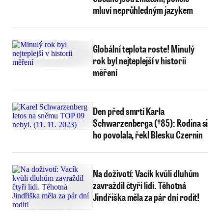
mluví neprůhledným jazykem
Globální teplota roste! Minulý
rok byl nejteplejší v historii
měření
Den před smrtí Karla
Schwarzenberga (†85): Rodina si
ho povolala, řekl Blesku Czernin
Na doživotí: Vacík kvůli dluhům
zavraždil čtyři lidi. Těhotná
Jindřiška měla za pár dní rodit!