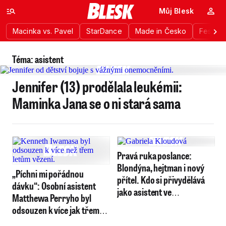
Můj Blesk
Macinka vs. Pavel
StarDance
Made in Česko
Festiva
Téma: asistent
Jennifer (13) prodělala leukémii:
Maminka Jana se o ni stará sama
Pravá ruka poslance:
Blondýna, hejtman i nový
„Píchni mi pořádnou
přítel. Kdo si přivydělává
dávku“: Osobní asistent
jako asistent ve
Matthewa Perryho byl
Sněmovně?
odsouzen k více jak třem
letům vězení