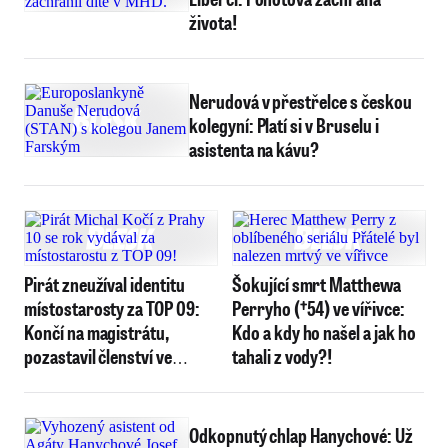
života!
Nerudová v přestřelce s českou
kolegyní: Platí si v Bruselu i
asistenta na kávu?
Pirát zneužíval identitu
Šokující smrt Matthewa
místostarosty za TOP 09:
Perryho (†54) ve vířivce:
Končí na magistrátu,
Kdo a kdy ho našel a jak ho
pozastavil členství ve
tahali z vody?!
straně!
Odkopnutý chlap Hanychové: Už