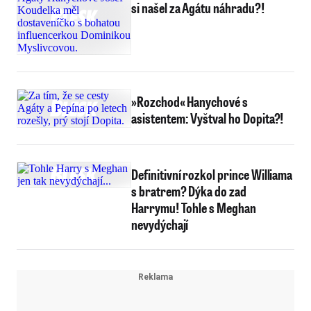
si našel za Agátu náhradu?!
»Rozchod« Hanychové s
asistentem: Vyštval ho Dopita?!
Definitivní rozkol prince Williama
s bratrem? Dýka do zad
Harrymu! Tohle s Meghan
nevydýchají