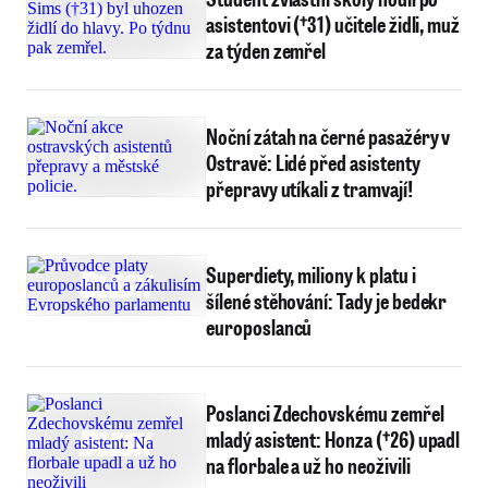
asistentovi (†31) učitele židli, muž
za týden zemřel
Noční zátah na černé pasažéry v
Ostravě: Lidé před asistenty
přepravy utíkali z tramvají!
Superdiety, miliony k platu i
šílené stěhování: Tady je bedekr
europoslanců
Poslanci Zdechovskému zemřel
mladý asistent: Honza (†26) upadl
na florbale a už ho neoživili