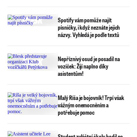
Spotify vám pomůže najít
písničky, i když neznáte jejich
názvy. Vyhledá je podle textů
Nepříznivý osud je posadil na
vozíček: Žijí naplno díky
asistentům!
Malý Ríša je bojovník! Trpí však
vážným onemocněním a
potřebuje pomoc
Student zvláštní školy hodil po