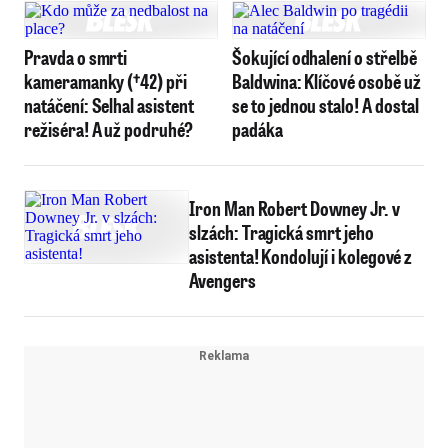
Pravda o smrti
Šokující odhalení o střelbě
kameramanky (†42) při
Baldwina: Klíčové osobě už
natáčení: Selhal asistent
se to jednou stalo! A dostal
režiséra! A už podruhé?
padáka
Iron Man Robert Downey Jr. v
slzách: Tragická smrt jeho
asistenta! Kondolují i kolegové z
Avengers