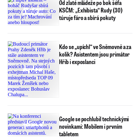
Od zlaté mládeže po bok šéfa
KSČM: „Exhibista“ Rudy (30)
túruje fáro a sbírá pokuty
Kdo se „upíchl“ ve Sněmovně a za
kolik? Asistentem jsou primátor
Hřib i exposlanci
Google se pochlubil technickými
novinkami: Mobilem i prvním
tabletem