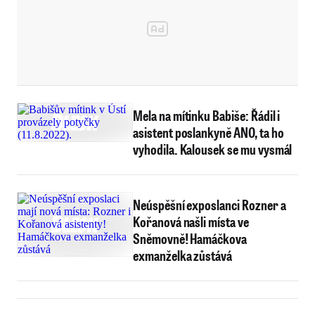
Mela na mítinku Babiše: Řádil i
asistent poslankyně ANO, ta ho
vyhodila. Kalousek se mu vysmál
Neúspěšní exposlanci Rozner a
Kořanová našli místa ve
Sněmovně! Hamáčkova
exmanželka zůstává