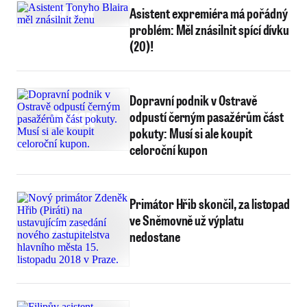
Asistent expremiéra má pořádný
problém: Měl znásilnit spící dívku
(20)!
Dopravní podnik v Ostravě
odpustí černým pasažérům část
pokuty: Musí si ale koupit
celoroční kupon
Primátor Hřib skončil, za listopad
ve Sněmovně už výplatu
nedostane