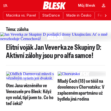
Můj Blesk
Macinka vs. Pavel
StarDance
Made in Česko
Festiva
Téma: záloha
Elitní voják Jan Veverka ze Skupiny D:
Aktivní zálohy jsou pro alfa samce!
Mladý Čech (18) se těšil na
Otec Jana vězněného ve
dovolenou v Chorvatsku: V
Venezuele pro Blesk: Když
zaplaceném apartmánu už
syn volal, típl jsem to. Co ho
bydlela jiná rodina
teď čeká?