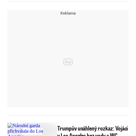
Trumpův unáhlený rozkaz: Vojáci
v Los Angeles bez vody a WC,