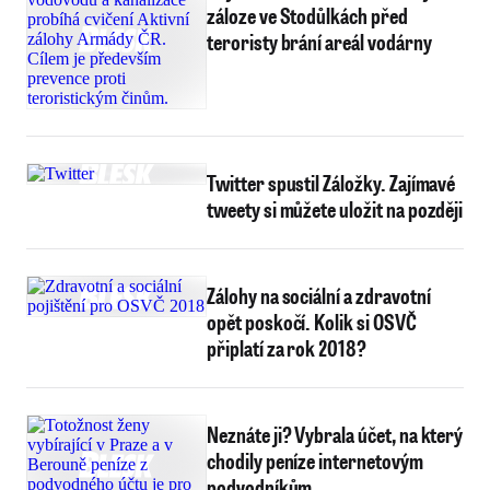
záloze ve Stodůlkách před
teroristy brání areál vodárny
Twitter spustil Záložky. Zajímavé
tweety si můžete uložit na později
Zálohy na sociální a zdravotní
opět poskočí. Kolik si OSVČ
připlatí za rok 2018?
Neznáte ji? Vybrala účet, na který
chodily peníze internetovým
podvodníkům