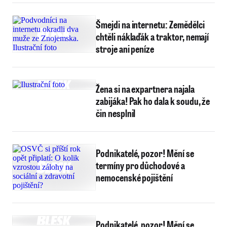
Šmejdi na internetu: Zemědělci
chtěli náklaďák a traktor, nemají
stroje ani peníze
Žena si na expartnera najala
zabijáka! Pak ho dala k soudu, že
čin nesplnil
Podnikatelé, pozor! Mění se
termíny pro důchodové a
nemocenské pojištění
Podnikatelé, pozor! Mění se