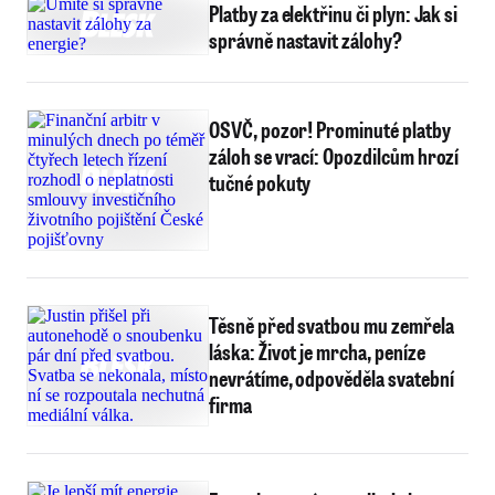
Platby za elektřinu či plyn: Jak si
správně nastavit zálohy?
OSVČ, pozor! Prominuté platby
záloh se vrací: Opozdilcům hrozí
tučné pokuty
Těsně před svatbou mu zemřela
láska: Život je mrcha, peníze
nevrátíme, odpověděla svatební
firma