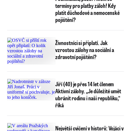
termíny pro platby záloh! Kdy
platit důchodové a nemocenské
pojištění?
Živnostníci si připlatí. Jak
vzrostou zálohy na sociální a
zdravotní pojištění?
Jiří (40) je přes 14 let členem
Aktivní zálohy. „Je důležité umět
ubránit rodinu i naši republiku,“
říká
Největší cvičení v historii: Vojáci v