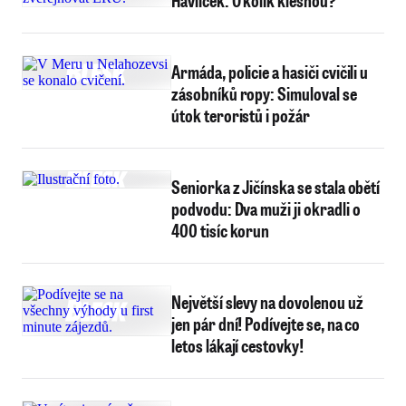
Havlíček. O kolik klesnou?
Armáda, policie a hasiči cvičili u
zásobníků ropy: Simuloval se
útok teroristů i požár
Seniorka z Jičínska se stala obětí
podvodu: Dva muži ji okradli o
400 tisíc korun
Největší slevy na dovolenou už
jen pár dní! Podívejte se, na co
letos lákají cestovky!