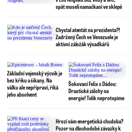
spát museli namačkaní ve sklepě
Chystal atentát na prezidenta?!
Zadržený Čech ve Venezuele je
aktivní záložák výsadkářů
Základní vojenský výcvik je
bez křiku a šikany. Na
Šokovaní Felix s Dádou:
válku ale nepřipraví, říká
Drastické zálohy na
jeho absolvent
energie! Tolik neprotopíme
Hrozí vám energetická chudoba?
Pozor na dlouhodobé závazky k