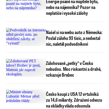
Energie psané na majitele bytu,
nebo na nájemníka? Pozor na
neplatiče i vysoké zálohy
Našel si na webu auto z Německa:
Poslal zálohu 93 tisíc, a nedostal
nic, naletěl podvodníkovi
Zálohované „petky“ v Česku
nebudou. Moc riskantní a drahé,
vzkazuje Brabec
Česko koupí z USA 12 vrtulníků
za 14,6 miliardy. Zdražení odvozu
na skládky vláda odsunula