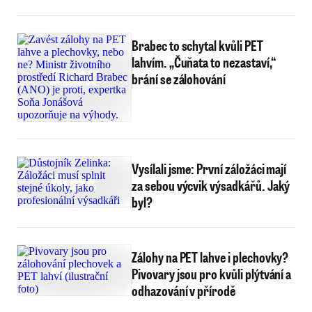
Brabec to schytal kvůli PET
lahvím. „Čuňata to nezastaví,“
brání se zálohování
Vysílali jsme: První záložáci mají
za sebou výcvik výsadkářů. Jaký
byl?
Zálohy na PET lahve i plechovky?
Pivovary jsou pro kvůli plýtvání a
odhazování v přírodě