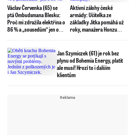
Václav Červenka (65) se
Aktivní zálohy české
ptá Ombudsmana Blesku:
armády: Učitelka ze
Proč mi zdražila elektřina o
základky Jitka pomáhá už
86 % a „sousedům“ jen o
roky, manažera Honzu
30 %?
inspirovaly tátovy zážitky
Jan Szymiczek (61) je rok bez
plynu od Bohemia Energy, platit
ale musí! Hrozí to i dalším
klientům