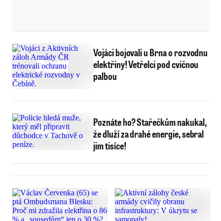
Vojáci bojovali u Brna o rozvodnu
elektřiny! Vetřelci pod cvičnou
palbou
Poznáte ho? Stařečkům nakukal,
že dluží za drahé energie, sebral
jim tisíce!