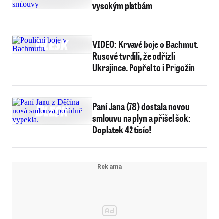
vysokým platbám
VIDEO: Krvavé boje o Bachmut.
Rusové tvrdili, že odřízli
Ukrajince. Popřel to i Prigožin
Paní Jana (78) dostala novou
smlouvu na plyn a přišel šok:
Doplatek 42 tisíc!