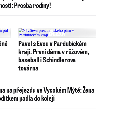
ností: Prosba rodiny!
ěně
Pavel s Evou v Pardubickém
kraji: První dáma v růžovém,
baseball i Schindlerova
továrna
a na přejezdu ve Vysokém Mýtě: Žena
odítkem padla do kolejí