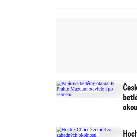
Česk
betl
okou
Hoch