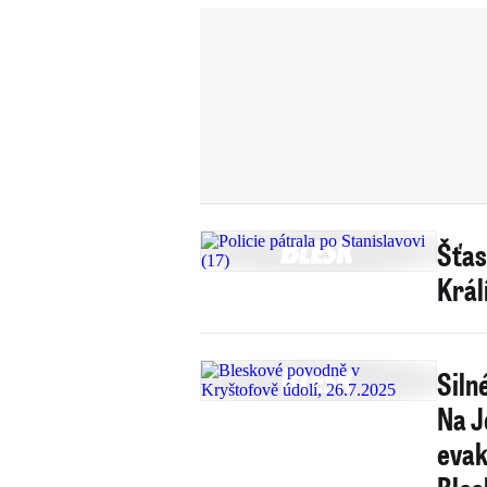
Šťas
Králí
Siln
Na J
evak