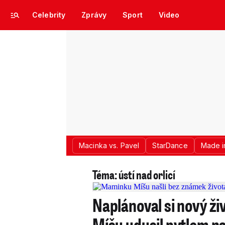
Celebrity
Zprávy
Sport
Video
Macinka vs. Pavel
StarDance
Made i
Téma: ústí nad orlicí
Naplánoval si nový ži
Míšu udusil pytlem n