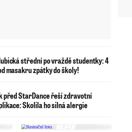
ubická střední po vraždě studentky: 4
od masakru zpátky do školy!
k před StarDance řeší zdravotní
likace: Skolila ho silná alergie