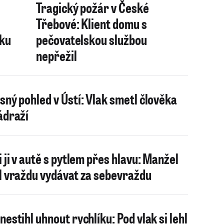
Tragický požár v České
Třebové: Klient domu s
rku
pečovatelskou službou
nepřežil
sný pohled v Ústí: Vlak smetl člověka
ádraží
i ji v autě s pytlem přes hlavu: Manžel
l vraždu vydávat za sebevraždu
nestihl uhnout rychlíku: Pod vlak si lehl