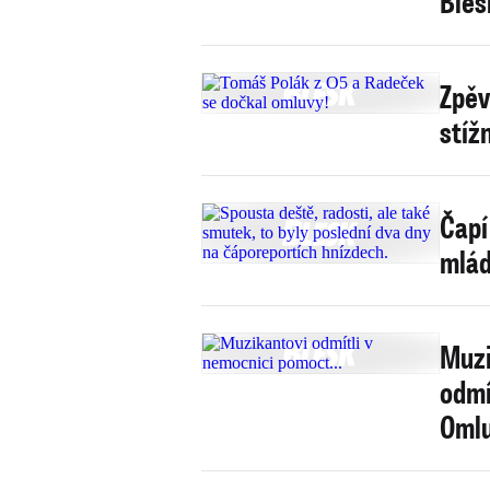
Bles
Zpěv
stíž
Čapí
mlád
Muzi
odmí
Omlu