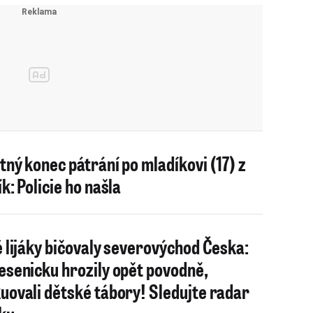
tný konec pátrání po mladíkovi (17) z
k: Policie ho našla
é lijáky bičovaly severovýchod Česka:
esenicku hrozily opět povodně,
uovali dětské tábory! Sledujte radar