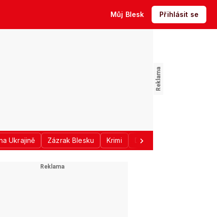
Můj Blesk
Přihlásit se
na Ukrajině
Zázrak Blesku
Krimi
Donald Trump
Sport