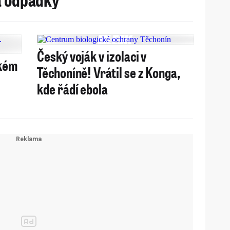
Český voják v izolaci v
okém
Těchoníně! Vrátil se z Konga,
kde řádí ebola