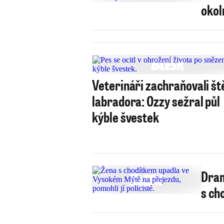
okol
Veterináři zachraňovali št
labradora: Ozzy sežral půl
kýble švestek
Dram
s ch