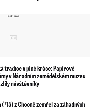
á tradice v plné kráse: Papírové
émy v Národním zemědělském muzeu
zlily návštěvníky
 (†15) z Chocně zemřel za záhadných