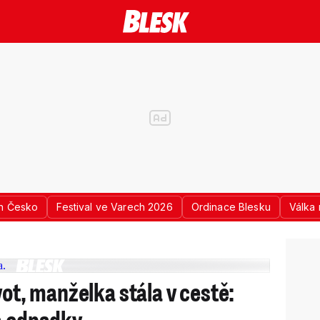
n Česko
Festival ve Varech 2026
Ordinace Blesku
Válka 
vot, manželka stála v cestě:
a odpadky