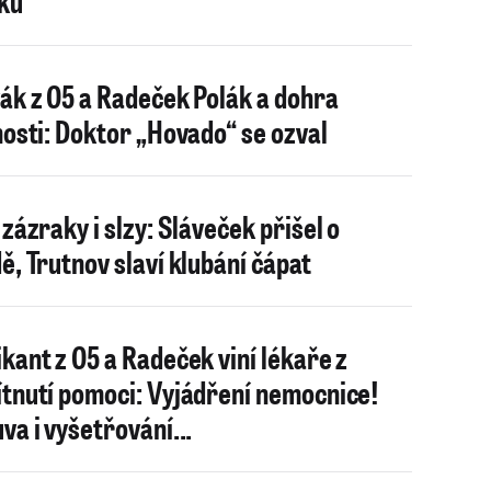
ku
ák z O5 a Radeček Polák a dohra
nosti: Doktor „Hovado“ se ozval
 zázraky i slzy: Sláveček přišel o
ě, Trutnov slaví klubání čápat
kant z O5 a Radeček viní lékaře z
tnutí pomoci: Vyjádření nemocnice!
va i vyšetřování...