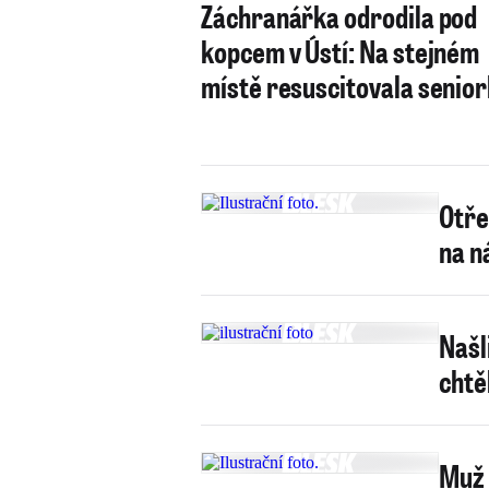
Záchranářka odrodila pod
kopcem v Ústí: Na stejném
místě resuscitovala senio
Otře
na n
Našl
chtě
Muž 