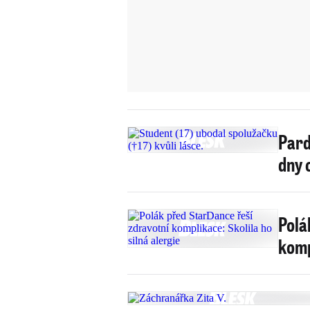
Pard
dny 
Polá
komp