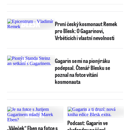
První český kosmonaut Remek
pro Blesk: O Gagarinovi,
Vrběticích i vlastní nevolnosti
Gagarin se mi na pionýráku
podepsal. Čtenář Blesku se
poznal na fotce vítání
kosmonauta
Podcast: Gagarin ve
„Váleček“ Eben na fotce s
skafandru počůral