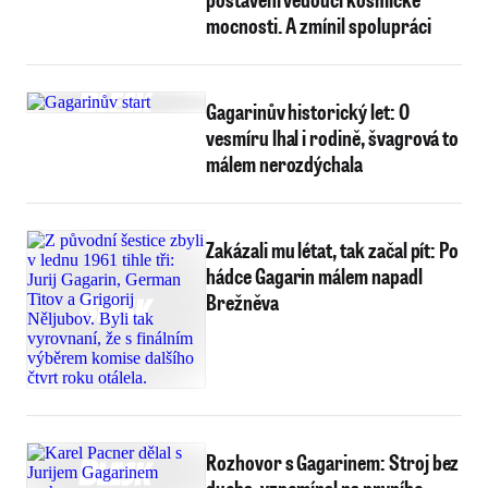
mocnosti. A zmínil spolupráci
Gagarinův historický let: O
vesmíru lhal i rodině, švagrová to
málem nerozdýchala
Zakázali mu létat, tak začal pít: Po
hádce Gagarin málem napadl
Brežněva
Rozhovor s Gagarinem: Stroj bez