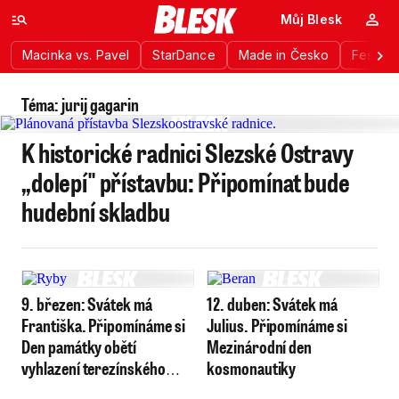
Můj Blesk
Macinka vs. Pavel
StarDance
Made in Česko
Festiva
Téma: jurij gagarin
K historické radnici Slezské Ostravy
„dolepí" přístavbu: Připomínat bude
hudební skladbu
9. březen: Svátek má
12. duben: Svátek má
Františka. Připomínáme si
Julius. Připomínáme si
Den památky obětí
Mezinárodní den
vyhlazení terezínského
kosmonautiky
rodinného tábora v