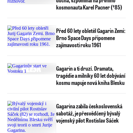
ducha, vzpomínal na prvního
kosmonauta Karel Pacner (†85)
Před 60 lety obletěl Gagarin Zemi:
Brno Space Days připomene
zajímavosti roku 1961
Gagarin a ti druzí. Dramata,
tragédie a milníky 60 let dobývání
kosmu mapuje nová kniha Blesku
Gagarina zabila československá
sabotáž, je přesvědčený bývalý
vojenský pilot Rostislav Sáček