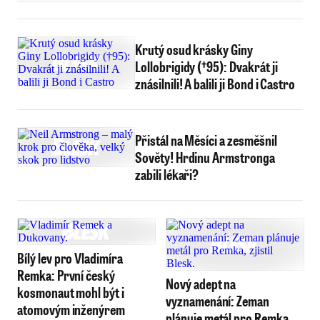
Osvětimi-Březince
Krutý osud krásky Giny
Lollobrigidy (†95): Dvakrát ji
znásilnili! A balili ji Bond i Castro
Přistál na Měsíci a zesměšnil
Sověty! Hrdinu Armstronga
zabili lékaři?
Bílý lev pro Vladimíra
Remka: První český
Nový adept na
kosmonaut mohl být i
vyznamenání: Zeman
atomovým inženýrem
plánuje metál pro Remka,