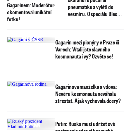
Gagarinem: Moderátor
pneumatiku a vylétl do
okomentoval unikátní
vesmíru. O speciálu Blesku,
fotku!
promluvil novinář Valeš
Gagarin mezi pionýry v Praze či
Varech: Vítali jste slavného
kosmonauta i vy? Ozvěte se!
Gagarinova manželka a vdova:
Nevěru kosmonauta neváhala
ztrestat. A jak vychovala dcery?
Putin: Rusko musí udržet své
postavení vedoucí kosmické