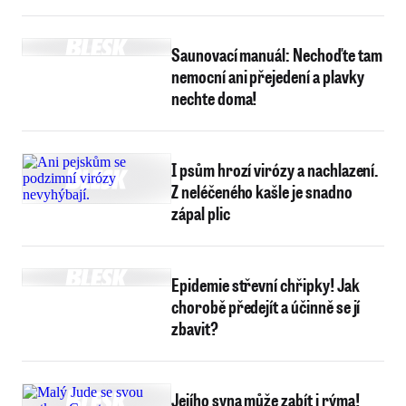
Saunovací manuál: Nechoďte tam
nemocní ani přejedení a plavky
nechte doma!
I psům hrozí virózy a nachlazení.
Z neléčeného kašle je snadno
zápal plic
Epidemie střevní chřipky! Jak
chorobě předejít a účinně se jí
zbavit?
Jejího syna může zabít i rýma!