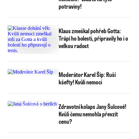
potraviny!
Klaus zmeškal pohřeb Gotta:
Trápí ho bolesti, připravily ho i o
velkou radost
Moderátor Karel Šíp: Ruší
kšefty! Kvůli nemoci
Zdravotní kolaps Jany Šulcové!
Kvůli čemu nemohla převzít
cenu?