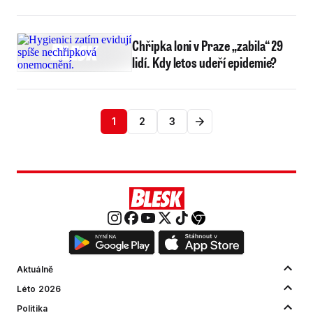
Chřipka loni v Praze „zabila“ 29
lidí. Kdy letos udeří epidemie?
1
2
3
Aktuálně
Léto 2026
Politika