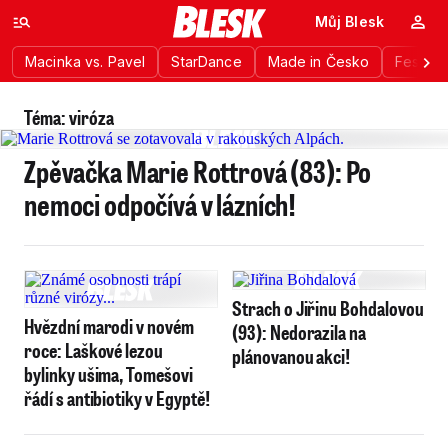
Můj Blesk
Macinka vs. Pavel
StarDance
Made in Česko
Festiva
Téma: viróza
Zpěvačka Marie Rottrová (83): Po
nemoci odpočívá v lázních!
Strach o Jiřinu Bohdalovou
Hvězdní marodi v novém
(93): Nedorazila na
roce: Laškové lezou
plánovanou akci!
bylinky ušima, Tomešovi
řádí s antibiotiky v Egyptě!