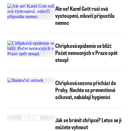
Ale ne! Karel Gott ruší svá
vystoupení, mluvčí připustila
nemoc
Chřipková epidemie se blíží:
Počet nemocných v Praze opět
stoupl
Chřipková sezona přichází do
Prahy. Nechte se preventivně
očkovat, nabádají hygienici
Jak se bránit chřipce? Letos se jí
můžete vyhnout