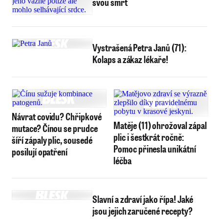
svou smrt
Vystrašená Petra Janů (71):
Kolaps a zákaz lékaře!
Návrat covidu? Chřipkové
Matěje (11) ohrožoval zápal
mutace? Čínou se prudce
plic i šestkrát ročně:
šíří zápaly plic, sousedé
Pomoc přinesla unikátní
posilují opatření
léčba
Slavní a zdraví jako řípa! Jaké
jsou jejich zaručené recepty?