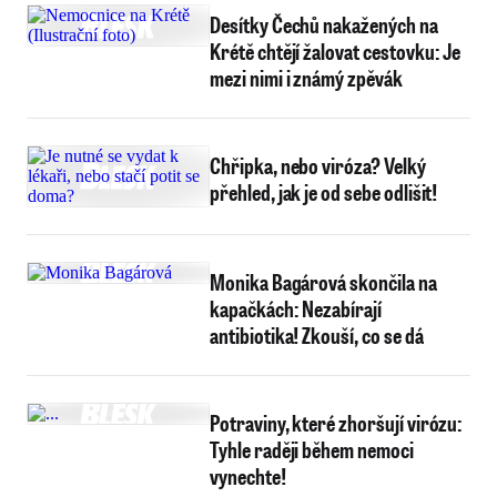
Desítky Čechů nakažených na
Krétě chtějí žalovat cestovku: Je
mezi nimi i známý zpěvák
Chřipka, nebo viróza? Velký
přehled, jak je od sebe odlišit!
Monika Bagárová skončila na
kapačkách: Nezabírají
antibiotika! Zkouší, co se dá
Potraviny, které zhoršují virózu:
Tyhle raději během nemoci
vynechte!