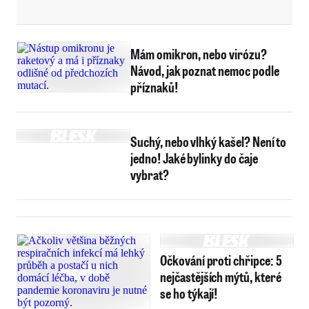
Mám omikron, nebo virózu?
Návod, jak poznat nemoc podle
příznaků!
Suchý, nebo vlhký kašel? Není to
jedno! Jaké bylinky do čaje
vybrat?
Očkování proti chřipce: 5
nejčastějších mýtů, které
se ho týkají!