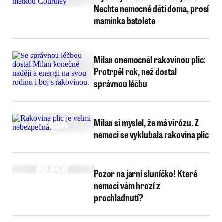
Nechte nemocné děti doma, prosí
maminka batolete
Milan onemocněl rakovinou plic:
Protrpěl rok, než dostal
správnou léčbu
Milan si myslel, že má virózu. Z
nemoci se vyklubala rakovina plic
Pozor na jarní sluníčko! Které
nemoci vám hrozí z
prochladnutí?