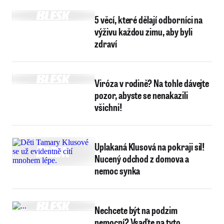
5 věcí, které dělají odborníci na
výživu každou zimu, aby byli
zdraví
Viróza v rodině? Na tohle dávejte
pozor, abyste se nenakazili
všichni!
Uplakaná Klusová na pokraji sil!
Nucený odchod z domova a
nemoc synka
Nechcete být na podzim
nemocní? Vsaďte na tyto