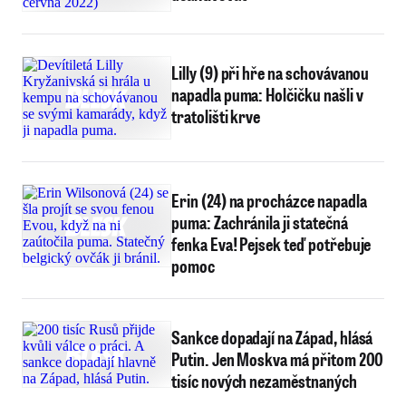
Lilly (9) při hře na schovávanou
napadla puma: Holčičku našli v
tratolišti krve
Erin (24) na procházce napadla
puma: Zachránila ji statečná
fenka Eva! Pejsek teď potřebuje
pomoc
Sankce dopadají na Západ, hlásá
Putin. Jen Moskva má přitom 200
tisíc nových nezaměstnaných