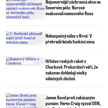
Nejsevernější záchranná akce na
Severním pólu: Norové
evakuovali nemocného Rusa
Nebezpečný nález v Brně: V
přehradě ležela funkční mina
Hřbitov ruských raket v
Charkově: Prokurátoři věří, že
nakonec dohledají viníky
válečných zločinů
James Bond proti zakázaným
pumám: Herec Craig vyzval OSN,