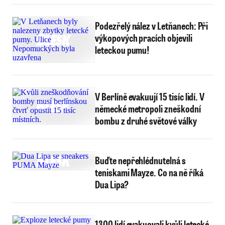
Podezřelý nález v Letňanech: Při
výkopových pracích objevili
leteckou pumu!
V Berlíně evakuují 15 tisíc lidí. V
německé metropoli zneškodní
bombu z druhé světové války
Buďte nepřehlédnutelná s
teniskami Mayze. Co na ně říká
Dua Lipa?
1300 lidí evakuovali kvůli letecké