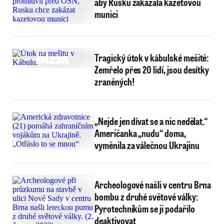
aby Rusku zakázala kazetovou
munici
Tragický útok v kábulské mešitě:
Zemřelo přes 20 lidí, jsou desítky
zraněných!
„Nejde jen dívat se a nic nedělat.“
Američanka „nudu“ doma,
vyměnila za válečnou Ukrajinu
Archeologové našli v centru Brna
bombu z druhé světové války:
Pyrotechnikům se ji podařilo
deaktivovat