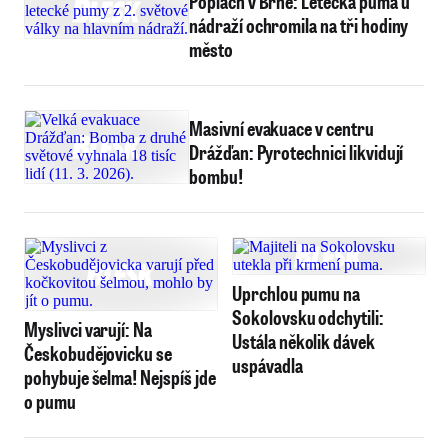
Poplach v Brně: Letecká puma u
nádraží ochromila na tři hodiny
město
Masivní evakuace v centru
Drážďan: Pyrotechnici likvidují
bombu!
Uprchlou pumu na
Sokolovsku odchytili:
Myslivci varují: Na
Ustála několik dávek
Českobudějovicku se
uspávadla
pohybuje šelma! Nejspíš jde
o pumu