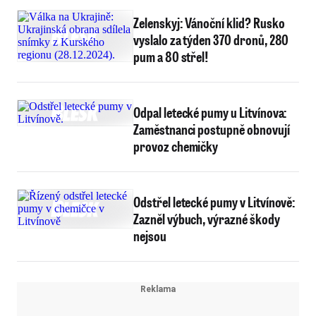
Zelenskyj: Vánoční klid? Rusko
vyslalo za týden 370 dronů, 280
pum a 80 střel!
Odpal letecké pumy u Litvínova:
Zaměstnanci postupně obnovují
provoz chemičky
Odstřel letecké pumy v Litvínově:
Zazněl výbuch, výrazné škody
nejsou