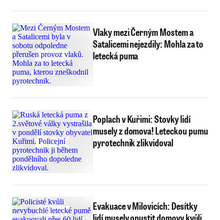
Vlaky mezi Černým Mostem a
Satalicemi nejezdily: Mohla za to
letecká puma
Poplach v Kuřimi: Stovky lidí
musely z domova! Leteckou pumu
pyrotechnik zlikvidoval
Evakuace v Milovicích: Desítky
lidí musely opustit domovy kvůli