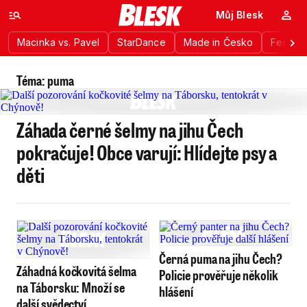
Můj Blesk
Macinka vs. Pavel
StarDance
Made in Česko
Festiva
Téma: puma
Záhada černé šelmy na jihu Čech
pokračuje! Obce varují: Hlídejte psy a
děti
Černá puma na jihu Čech?
Záhadná kočkovitá šelma
Policie prověřuje několik
na Táborsku: Množí se
hlášení
další svědectví