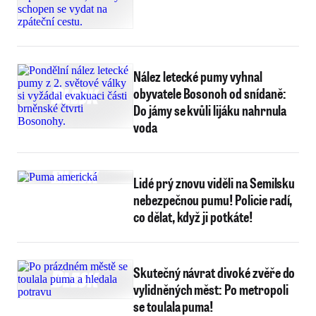
Nález letecké pumy vyhnal
obyvatele Bosonoh od snídaně:
Do jámy se kvůli lijáku nahrnula
voda
Lidé prý znovu viděli na Semilsku
nebezpečnou pumu! Policie radí,
co dělat, když ji potkáte!
Skutečný návrat divoké zvěře do
vylidněných měst: Po metropoli
se toulala puma!