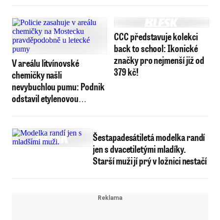
CCC představuje kolekci
back to school: Ikonické
značky pro nejmenší již od
V areálu litvínovské
379 kč!
chemičky našli
nevybuchlou pumu: Podnik
odstavil etylenovou
jednotku
Šestapadesátiletá modelka randí
jen s dvacetiletými mladíky.
Starší muži jí prý v ložnici nestačí