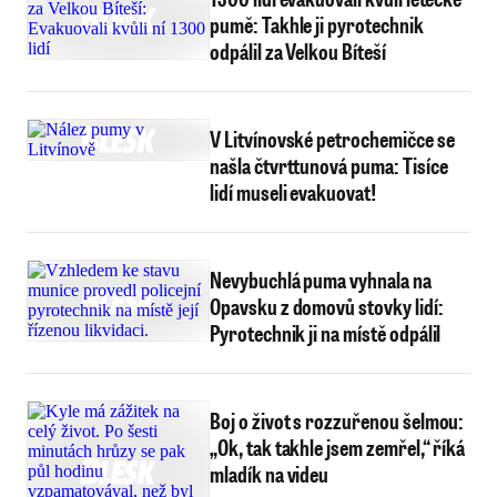
pumě: Takhle ji pyrotechnik
odpálil za Velkou Bíteší
V Litvínovské petrochemičce se
našla čtvrttunová puma: Tisíce
lidí museli evakuovat!
Nevybuchlá puma vyhnala na
Opavsku z domovů stovky lidí:
Pyrotechnik ji na místě odpálil
Boj o život s rozzuřenou šelmou:
„Ok, tak takhle jsem zemřel,“ říká
mladík na videu