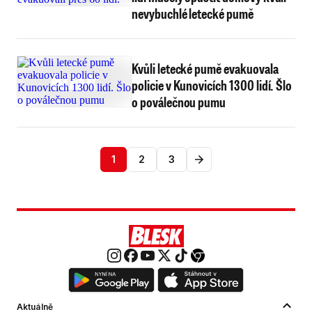
nevybuchlé letecké pumě
Kvůli letecké pumě evakuovala
policie v Kunovicích 1300 lidí. Šlo
o poválečnou pumu
1
2
3
Aktuálně