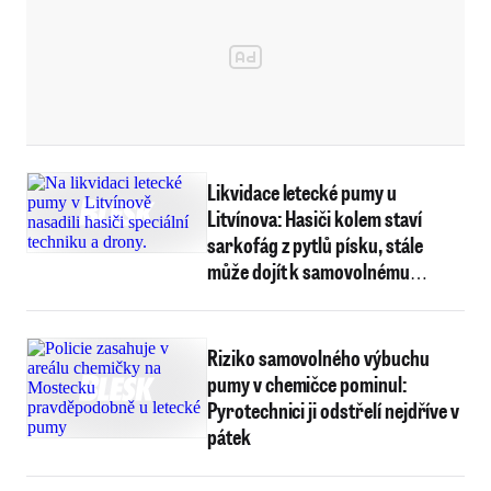
Likvidace letecké pumy u
Litvínova: Hasiči kolem staví
sarkofág z pytlů písku, stále
může dojít k samovolnému
výbuchu
Riziko samovolného výbuchu
pumy v chemičce pominul:
Pyrotechnici ji odstřelí nejdříve v
pátek