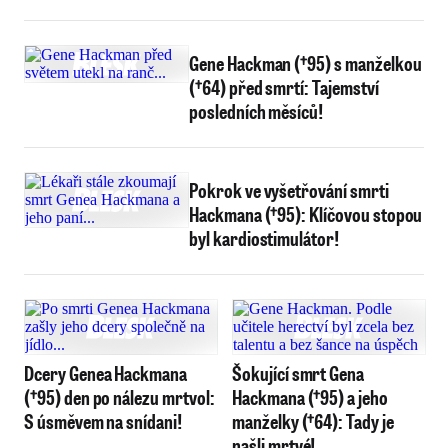
Gene Hackman (†95) s manželkou
(†64) před smrtí: Tajemství
posledních měsíců!
Pokrok ve vyšetřování smrti
Hackmana (†95): Klíčovou stopou
byl kardiostimulátor!
Dcery Genea Hackmana
Šokující smrt Gena
(†95) den po nálezu mrtvol:
Hackmana (†95) a jeho
S úsměvem na snídani!
manželky (†64): Tady je
našli mrtvé!