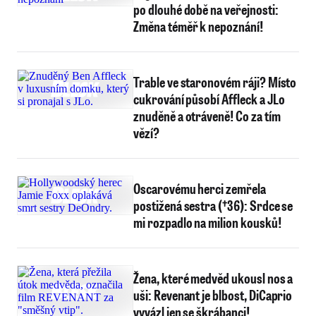
po dlouhé době na veřejnosti:
Změna téměř k nepoznání!
Trable ve staronovém ráji? Místo
cukrování působí Affleck a JLo
znuděně a otráveně! Co za tím
vězí?
Oscarovému herci zemřela
postižená sestra (†36): Srdce se
mi rozpadlo na milion kousků!
Žena, které medvěd ukousl nos a
uši: Revenant je blbost, DiCaprio
vyvázl jen se škrábanci!