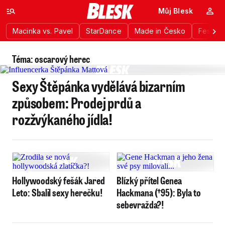
Můj Blesk
Macinka vs. Pavel
StarDance
Made in Česko
Festiva
Téma: oscarový herec
Sexy Štěpánka vydělává bizarním
způsobem: Prodej prdů a
rozžvýkaného jídla!
Hollywoodský fešák Jared
Blízký přítel Genea
Leto: Sbalil sexy herečku!
Hackmana (†95): Byla to
sebevražda?!