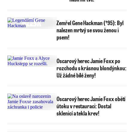
Zemřel Gene Hackman (†95): Byl
nalezen mrtvý se svou ženou i
psem!
Oscarový herec Jamie Foxx po
rozchodu s krásnou blondýnkou:
Už žádné bílé ženy!
Oscarový herec Jamie Foxx obětí
útoku v restauraci: Dostal
sklenicí a tekla krev!