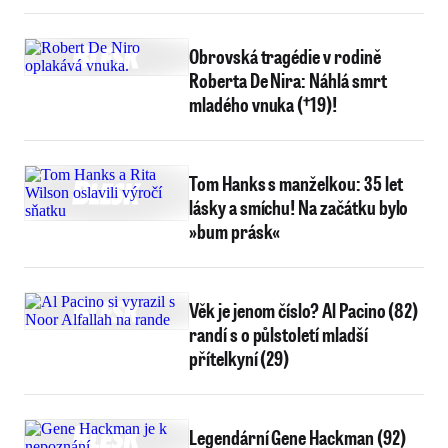
Obrovská tragédie v rodině
Roberta De Nira: Náhlá smrt
mladého vnuka (†19)!
Tom Hanks s manželkou: 35 let
lásky a smíchu! Na začátku bylo
»bum prásk«
Věk je jenom číslo? Al Pacino (82)
randí s o půlstoletí mladší
přítelkyní (29)
Legendární Gene Hackman (92)