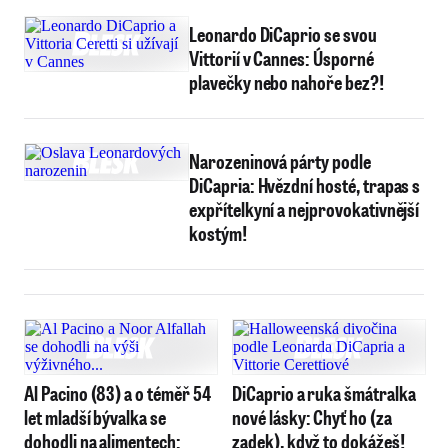
Leonardo DiCaprio se svou
Vittorií v Cannes: Úsporné
plavečky nebo nahoře bez?!
Narozeninová párty podle
DiCapria: Hvězdní hosté, trapas s
expřítelkyní a nejprovokativnější
kostým!
Al Pacino (83) a o téměř 54
DiCaprio a ruka šmátralka
let mladší bývalka se
nové lásky: Chyť ho (za
dohodli na alimentech:
zadek), když to dokážeš!